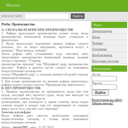
Murzim
поиск по сайту
Регби. Преимущество.
Меню
A. СИГНАЛЫ РЕФЕРИ ПРИ ПРЕИМУЩЕСТВЕ
Энциклопедии
1. Рефери присуждает преимущество только тогда, когда
преимущество невиновной команды будет очевидное и
Наука
фактическое.
Человек
2. Когда происходит нарушение правил, рефери следует
показать, что он видел нарушение, произнося вслух, к
Гороскопы
примеру: "Игра вперед, зеленые".
Затем рефери либо останавливет игру свистком, либо
Необъяснимое
представляет преимущество невиновной команде, подавая
сигнал, к примеру: "Схватка,
Народные средства
преимущество красных" или "Штрафной удар, преимущество
красных". Рефери в данном случае следует не показывать
Авторизация
второстепенные сигналы или
сигнал "Штрафной удар", а показать вытянутой рукой сторону
Логин:
невиновной команды.
3. Как только преимущество по мнению рефери заканчилось,
Пароль:
рефери подает сигнал голосом "Преимущество закончилось".
B. НЕТ ПРЕИМУЩЕСТВА
1. Правило преимущества не применяется, когда мяч или
игрок, несущий мяч, касается судьи, когда мяч выходит из
туннеля при схватке, не будучи
Регистрация на сайте!
разыгранным, при развороте и завале схватки, когда игрок
Забыли пароль?
схватки поднят в воздух или его выдавливают из схватки
вверх после того, как мяч стал "мертвым".
Заметки для рефери
Когда рефери дает свисток, необходимо показывать
первостепенные сигналы, и только затем показывать
второстепенные сигналы.
Автор -
jatusia1992
, дата - 11.07.2015