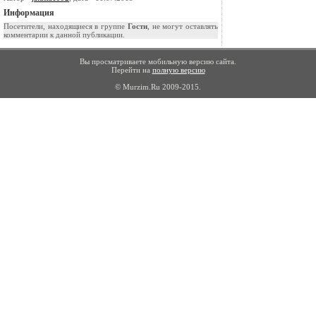
Информация
Посетители, находящиеся в группе
Гости
, не могут оставлять
комментарии к данной публикации.
Вы просматриваете мобильную версию сайта.
Перейти на
полную версию
© Murzim.Ru 2009-2015.