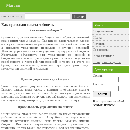
Murzim
поиск по сайту
Как правильно накачать бицепс.
Меню
Как накачать бицепс?
Энциклопедии
Сравнив с другими мышцами бицепс не требует упражнений
Наука
под разным углом наклона. Так как он располагается плоско,
Человек
его нужно накачивать не увеличивая вес гантелей или штанги,
а выполняя упражнения правильно с нужной техникой.
Гороскопы
Многие упражнения на спину цепляют сразу работу бицепса.
Желательно объединять эти упражнения со спиной и
Необъяснимое
бицепсом выполняя их раз в двое суток. Если же чаще, то вы
переборщите с частотой упражнений и толку от этого не
Народные средства
будет, тоже самое если дольше чем через двое суток, будет
нехватка упражнений комплексно.
Авторизация
Логин:
Лучшие упражнения для бицепса.
Пароль:
Самое подходящие упражнения это жим штанги на бицепс.
Бывают разные виды жима, с прямым и обратным хватом,
либо подъёмы гантелей не блоке. Если вам нужно увеличить
массивность бицепса то нужно прорабатывать упражнения на
плечевую мышцу, которая будет выталкивать его в гору.
Регистрация на сайте!
Забыли пароль?
Правильность упражнений на бицепс.
Очень важно, чтобы при работе мышц во время упражнений
работал лишь только бицепс. Старайтесь не подключать к
помощи остальные мышцы, если хотите накачать именно
бицепс. Выполнять упражнения следует правильно и
технично, не так важен вес гантелей и чем вы тренируетесь,