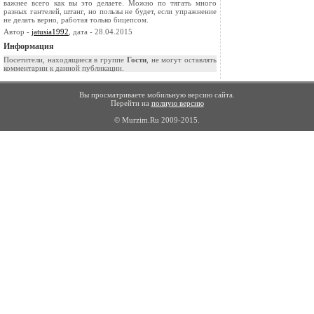
важнее всего как вы это делаете. Можно по тягать много
разных гантелей, штанг, но пользы не будет, если упражнение
не делать верно, работая только бицепсом.
Автор -
jatusia1992
, дата - 28.04.2015
Информация
Посетители, находящиеся в группе
Гости
, не могут оставлять
комментарии к данной публикации.
Вы просматриваете мобильную версию сайта.
Перейти на
полную версию
© Murzim.Ru 2009-2015.