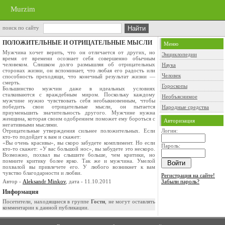
Murzim
поиск по сайту
ПОЛОЖИТЕЛЬНЫЕ И ОТРИЦАТЕЛЬНЫЕ МЫСЛИ
Меню
Мужчина хочет верить, что он отличается от других, но
Энциклопедии
время от времени осознает себя совер­шенно обычным
человеком. Слишком долго раз­мышляя об отрицательных
Наука
сторонах жизни, он вспоминает, что любая его радость или
Человек
способ­ность преходящи, что конечный результат жизни —
смерть.
Гороскопы
Большинство мужчин даже в идеальных усло­виях
сталкиваются с враждебным миром. По­скольку каждому
Необъяснимое
мужчине нужно чувствовать се­бя необыкновенным, чтобы
победить свои отрица­тельные мысли, он пытается
Народные средства
приуменьшить зна­чительность другого. Мужчине нужна
женщина, которая своим одобрением поможет ему бороться с
Авторизация
негативными мыслями.
Отрицательные утверждения сильнее поло­жительных. Если
Логин:
кто-то подойдет к вам и скажет:
«Вы очень красивы», вы скоро забудете компли­мент. Но если
Пароль:
кто-то скажет: «У вас большой нос», вы забудете это нескоро.
Возможно, похвал вы слышите больше, чем критики, но
помните крити­ку более ярко. Так же и мужчина. Умелой
похва­лой вы привлечете его. У любого возникнет к вам
чувство благодарности и любви.
Регистрация на сайте!
Автор -
Aleksandr Minkov
, дата - 11.10.2011
Забыли пароль?
Информация
Посетители, находящиеся в группе
Гости
, не могут оставлять
комментарии к данной публикации.