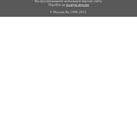
Вы просматриваете мобильную версию сайта.
Перейти на
полную версию
© Murzim.Ru 2009-2015.