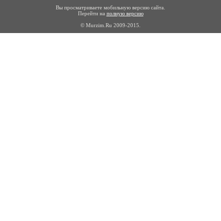
Вы просматриваете мобильную версию сайта.
Перейти на
полную версию
© Murzim.Ru 2009-2015.