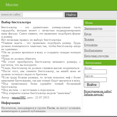
Murzim
поиск по сайту
Выбор бюстгальтера
Меню
Бюстгальтер - это удивительно универсальная часть
Энциклопедии
гардероба, которая может с легкостью подкорректировать
вашу фигуру. Самое главное, это правильно подобрать форму
Наука
и размер.
Человек
Вот несколько правил, по выбору бюстгальтера:
*Главная задача - это правильно подобрать размер. Грудь
Гороскопы
должна помещаться в чашечках так, чтобы бюстгальтер нигде
не сдавливал.
Необъяснимое
*Он не должен врезаться в кожу и создавать складки поперек
груди.
Народные средства
*Грудь не должна обвисать.
*Не стоит приобретать бюстгальтер меньшего размера, с
Авторизация
расчетом, что вы похудеете.
*Сзади, бюстгальтер не должен слишком высоко подниматься.
Логин:
*После того, как снимите бюстгальтер, на вашей коже не
должно остаться следов от бретелек.
Пароль:
*Если грудь больше размера, то лучше покупать лиф с более
широкими бретельками, так как тонкие будут врезаться в кожу.
*Под трикотажное белье одевайте тонкий бесшовный
бюстгальтер.
*Под костюм - с косточками и поролоном.
Регистрация на сайте!
*Под открытое платье бюстгальтер модели “анжелика”.
Забыли пароль?
Автор -
jatusia1992
, дата - 22.07.2015
Информация
Посетители, находящиеся в группе
Гости
, не могут оставлять
комментарии к данной публикации.