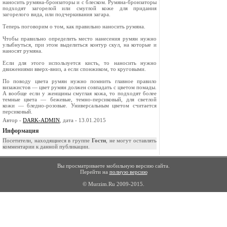
наносить румяна-бронзаторы и с блеском. Румяна-бронзаторы
подходят загорелой или смуглой коже для придания
загорелого вида, или подчеркивания загара.
Теперь поговорим о том, как правильно наносить румяна.
Чтобы правильно определить место нанесения румян нужно
улыбнуться, при этом выделиться контур скул, на которые и
наносят румяна.
Если для этого используется кисть, то наносить нужно
движениями вверх-вниз, а если спонжиком, то круговыми.
По поводу цвета румян нужно помнить главное правило
визажистов — цвет румян должен совпадать с цветом помады.
А вообще если у женщины смуглая кожа, то подходят более
темные цвета — бежевые, темно-персиковый, для светлой
кожи — бледно-розовые. Универсальным цветом считается
персиковый.
Автор -
DARK-ADMIN
, дата - 13.01.2015
Информация
Посетители, находящиеся в группе
Гости
, не могут оставлять
комментарии к данной публикации.
Вы просматриваете мобильную версию сайта.
Перейти на
полную версию
© Murzim.Ru 2009-2015.