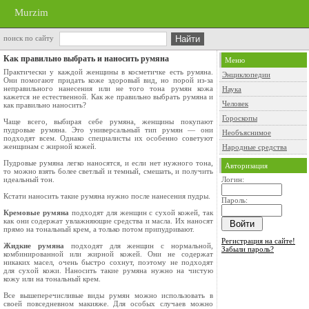
Murzim
поиск по сайту
Как правильно выбрать и наносить румяна
Меню
Практически у каждой женщины в косметичке есть румяна.
Энциклопедии
Они помогают придать коже здоровый вид, но порой из-за
неправильного нанесения или не того тона румян кожа
Наука
кажется не естественной. Как же правильно выбрать румяна и
Человек
как правильно наносить?
Гороскопы
Чаще всего, выбирая себе румяна, женщины покупают
пудровые румяна. Это универсальный тип румян — они
Необъяснимое
подходят всем. Однако специалисты их особенно советуют
женщинам с жирной кожей.
Народные средства
Пудровые румяна легко наносятся, и если нет нужного тона,
Авторизация
то можно взять более светлый и темный, смешать, и получить
идеальный тон.
Логин:
Кстати наносить такие румяна нужно после нанесения пудры.
Пароль:
Кремовые румяна
подходят для женщин с сухой кожей, так
как они содержат увлажняющие средства и масла. Их наносят
прямо на тональный крем, а только потом припудривают.
Регистрация на сайте!
Жидкие румяна
подходят для женщин с нормальной,
Забыли пароль?
комбинированной или жирной кожей. Они не содержат
никаких масел, очень быстро сохнут, поэтому не подходят
для сухой кожи. Наносить такие румяна нужно на чистую
кожу или на тональный крем.
Все вышеперечисливые виды румян можно использовать в
своей повседневном макияже. Для особых случаев можно