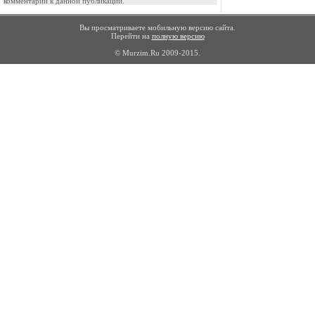
комментарии к данной публикации.
Вы просматриваете мобильную версию сайта.
Перейти на
полную версию
© Murzim.Ru 2009-2015.