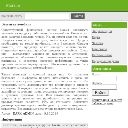
Murzim
поиск по сайту
Выкуп автомобиля
Меню
Существующий финансовый кризис может натолкнуть
Энциклопедии
человека на продажу собственного автомобиля. Вначале это
дело кажется довольно легким. Но, на самом деле это не так.
Наука
Продажа авто – это, по сути, целое искусство. Продать
Человек
необходимо не только прибыльно, но и безопасно. Следует
помнить, что продавца может ожидать мошенничество.
Гороскопы
Существует несколько способов продажи автомобиля. Среди
них - выставление машины на комиссию в автосалоне,
Необъяснимое
размещение объявлений на соответствующих интернет-
площадках и средствах массовой информации, а также
Народные средства
продажа машины перекупщикам. Объявления должны быть
подкреплены свежими фотографиями.
Авторизация
Также возможен и срочный выкуп авто. Он позволяет
Логин:
безопасно и комфортно продать автомобиль и сразу же
получить всю сумму денег за него от автосалона. Чтобы
Пароль:
установить цену, анализируется его техническое и внешнее
состояние. В первую очередь автомобиль не должен быть в
аварийном состоянии, иметь серьезных технических поломок
и кузовных дефектов. Если Ваш автомобиль понравился
клиенту и он намерен его приобрести, то попросите его
Регистрация на сайте!
предварительно заплатить 10% от стоимости. Заключать
Забыли пароль?
договор купли-продажи необходимо у уже проверенного
нотариуса. Все денежные дела лучше провести через банк.
Автор -
DARK-ADMIN
, дата - 9.10.2014
Информация
Посетители, находящиеся в группе
Гости
, не могут оставлять