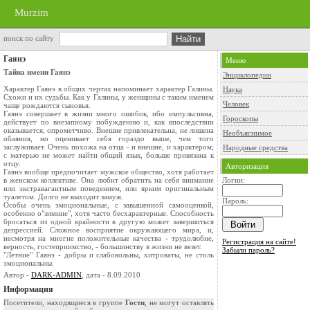
Murzim
поиск по сайту
Гаянэ
Меню
Тайна имени Гаянэ
Энциклопедии
Характер Гаянэ в общих чертах напоминает характер Галины.
Наука
Схожи и их судьбы. Как у Галины, у женщины с таким именем
Человек
чаще рождаются сыновья.
Гаянэ совершает в жизни много ошибок, ибо импульсивна,
Гороскопы
действует по внезапному побуждению и, как впоследствии
оказывается, опрометчиво. Внешне привлекательна, не лишена
Необъяснимое
обаяния, но оценивает себя гораздо выше, чем того
заслуживает. Очень похожа на отца - и внешне, и характером;
Народные средства
с матерью не может найти общий язык, больше привязана к
отцу.
Авторизация
Гаянэ вообще предпочитает мужское общество, хотя работает
в женском коллективе. Она любит обратить на себя внимание
Логин:
или экстравагантным поведением, или ярким оригинальным
туалетом. Долго не выходит замуж.
Пароль:
Особы очень эмоциональные, с завышенной самооценкой,
особенно o"зимние", хотя часто бесхарактерные. Способность
бросаться из одной крайности в другую может завершиться
депрессией. Сложное восприятие окружающего мира, и,
несмотря на многие положительные качества - трудолюбие,
Регистрация на сайте!
верность, гостеприимство, - большинству в жизни не везет.
Забыли пароль?
"Летние" Гаянэ - добры и слабовольны, хитроваты, не столь
эмоциональны.
Автор -
DARK-ADMIN
, дата - 8.09.2010
Информация
Посетители, находящиеся в группе
Гости
, не могут оставлять