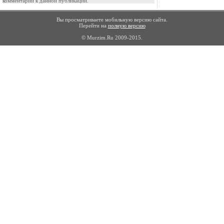
комментарии к данной публикации.
Вы просматриваете мобильную версию сайта.
Перейти на
полную версию
© Murzim.Ru 2009-2015.