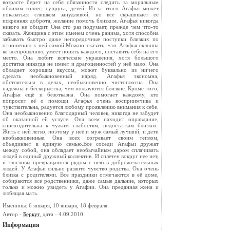
возрасте берет на себя обязанности следить за моральным
обликом коллег, супруга, детей. Из-за этого Агафья может
показаться слишком занудливой, но все скрашивает её
искренняя доброта, желание помочь близким. Агафья никогда
никого не обидит. Она сто раз подумает, прежде чем что-то
сказать. Женщина с этим именем очень ранима, хотя способна
забывать быстро даже непорядочные поступки близких по
отношению к ней самой.Можно сказать, что Агафья склонна
ко всепрощению, умеет понять каждого, поставить себя на его
место. Она любит всяческие украшения, хотя большого
достатка никогда не имеет и драгоценностей у неё мало. Она
обладает хорошим вкусом, может буквально из ничего
сделать необыкновенный наряд. Агафья экономна,
обстоятельна в делах, необыкновенно чистоплотна. Она
надежна и бескорыстна, чем пользуются близкие. Кроме того,
Агафья ещё и безотказна. Она помогает каждому, кто
попросит её о помощи. Агафья очень восприимчива и
чувствительна, радуется любому проявлению внимания к себе.
Она необыкновенно благодарный человек, никогда не забудет
об оказанной ей услуге. Она всем находит оправдание,
снисходительна к чужим слабостям, недостаткам близких.
Жить с ней легко, поэтому у неё и муж самый лучший, и дети
необыкновенные. Она всех согревает своим теплом,
объединяет в единую семью.Все соседи Агафьи дружат
между собой, она обладает необычайным даром сплачивать
людей в единый дружный коллектив. И сплетен вокруг неё нет,
и злословы превращаются рядом с нею в доброжелательных
людей. У Агафьи сильно развито чувство родства. Она очень
близка с родителями. Все праздники отмечаются в её доме,
собираются все родственники, даже самые дальние, которых
только и можно увидеть у Агафии. Она преданная жена и
любящая мать.
Именины: 6 января, 10 января, 18 февраля.
Автор -
Беркут
, дата - 4.09.2010
Информация