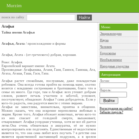
Murzim
поиск по сайту
Агафья
Меню
Тайна имени Агафья
Энциклопедии
Наука
Агафья, Агата
/ происхождение и формы
Человек
Гороскопы
Агафья, Агата - (от греческого) добрая, хорошая.
Необъяснимое
Реже: Агафия.
Европейский вариант имени: Агата.
Народные средства
Производные: Агафьюшка, Аганя, Ганя, Ганюся, Ганюша, Ага,
Агаха, Агаша, Гаша, Гася, Гапа.
Авторизация
Агафья растет спокойным, послушным, даже покладистым
Логин:
ребенком. Она всегда готова прийти на помощь маме, охотно
возится с младшими сестренками и братишками, благо что в
Пароль:
семье их много. Где горе, там и Агафья: всех утешит добрым
словом, развеет печаль участием и заботой, успокоит,
посочувствует, обнадежит. Агафья ? сама добродетель. Если у
кого-то радость, она радуется вместе с этими людьми.
Агафья не завистлива, внимательна, приятна в общении.
Регистрация на сайте!
Можно сказать, что она искренне переполнена любовью к
Забыли пароль?
людям. Кроме того, Агафья обожает животных, вечно кого-то
из них спасает от голодной смерти, выхаживает,
откармливает. Агафья усердная ученица, хотя не все ей дается
легко.Она очень обязательна и аккуратна, её не нужно
контролировать или подгонять. Единственным её недостатком
является то, что она сама любит всех поучать ? в детстве она
является нравственной наставницей подружек, а в зрелом