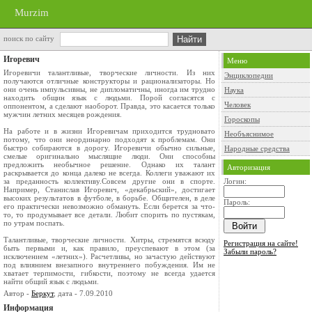
Murzim
поиск по сайту
Игоревич
Меню
Игоревичи талантливые, творческие личности. Из них
Энциклопедии
получаются отличные конструкторы и рационализаторы. Но
они очень импульсивны, не дипломатичны, иногда им трудно
Наука
находить общин язык с людьми. Порой согласятся с
Человек
оппонентом, а сделают наоборот. Правда, это касается только
мужчин летних месяцев рождения.
Гороскопы
На работе и в жизни Игоревичам приходится трудновато
Необъяснимое
потому, что они неординарно подходят к проблемам. Они
быстро собираются в дорогу. Игоревичи обычно сильные,
Народные средства
смелые оригинально мыслящие люди. Они способны
предложить необычное решение. Однако их талант
Авторизация
раскрывается до конца далеко не всегда. Коллеги уважают их
за преданность коллективу.Совсем другие они в спорте.
Логин:
Например, Станислав Игоревич, «декабрьский», достигает
высоких результатов в футболе, в борьбе. Общителен, в деле
Пароль:
его практически невозможно обмануть. Если берется за что-
то, то продумывает все детали. Любит спорить по пустякам,
по утрам поспать.
Талантливые, творческие личности. Хитры, стремятся всюду
Регистрация на сайте!
быть первыми и, как правило, преуспевают в этом (за
Забыли пароль?
исключением «летних»). Расчетливы, но зачастую действуют
под влиянием внезапного внутреннего побуждения. Им не
хватает терпимости, гибкости, поэтому не всегда удается
найти общий язык с людьми.
Автор -
Беркут
, дата - 7.09.2010
Информация