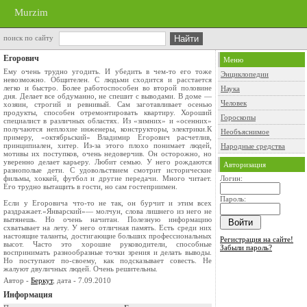
Murzim
поиск по сайту
Егорович
Меню
Ему очень трудно угодить. И убедить в чем-то его тоже
Энциклопедии
невозможно. Общителен. С людьми сходится и расстается
легко и быстро. Более работоспособен во второй половине
Наука
дня. Делает все обдуманно, не спешит с выводами. В доме —
Человек
хозяин, строгий и ревнивый. Сам заготавливает осенью
продукты, способен отремонтировать квартиру. Хороший
Гороскопы
специалист в различных областях. Из «зимних» и «осенних»
получаются неплохие инженеры, конструкторы, электрики.К
Необъяснимое
примеру, «октябрьский» Владимир Егорович расчетлив,
принципиален, хитер. Из-за этого плохо понимает людей,
Народные средства
мотивы их поступков, очень недоверчив. Он осторожно, но
уверенно делает карьеру. Любит семью. У него рождаются
Авторизация
разнополые дети. С удовольствием смотрит исторические
фильмы, хоккей, футбол и другие передачи. Много читает.
Логин:
Его трудно вытащить в гости, но сам гостеприимен.
Пароль:
Если у Егоровича что-то не так, он бурчит и этим всех
раздражает.«Январский»— молчун, слова лишнего из него не
вытянешь. Но очень начитан. Полезную информацию
схватывает на лету. У него отличная память. Есть среди них
настоящие таланты, достигающие больших профессиональных
Регистрация на сайте!
высот. Часто это хорошие руководители, способные
Забыли пароль?
воспринимать разнообразные точки зрения и делать выводы.
Но поступают по-своему, как подсказывает совесть. Не
жалуют двуличных людей. Очень решительны.
Автор -
Беркут
, дата - 7.09.2010
Информация