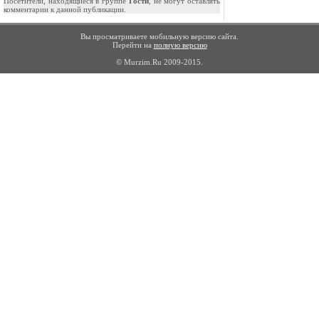
Посетители, находящиеся в группе
Гости
, не могут оставлять
комментарии к данной публикации.
Вы просматриваете мобильную версию сайта.
Перейти на
полную версию
© Murzim.Ru 2009-2015.