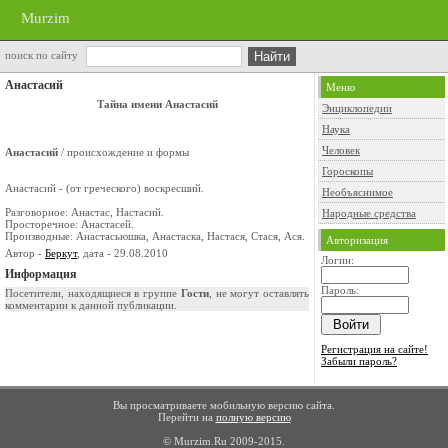
Murzim
поиск по сайту
Анастасий
Меню
Тайна имени Анастасий
Энциклопедии
Наука
Человек
Анастасий
/ происхождение и формы
Гороскопы
Анастасий - (от греческого) воскресший.
Необъяснимое
Разговорное: Анастас, Настасий.
Народные средства
Просторечное: Анастасей.
Производные: Анастасьюшка, Анастаска, Настася, Стася, Ася.
Авторизация
Автор -
Беркут
, дата - 29.08.2010
Логин:
Информация
Пароль:
Посетители, находящиеся в группе
Гости
, не могут оставлять
комментарии к данной публикации.
Регистрация на сайте!
Забыли пароль?
Вы просматриваете мобильную версию сайта.
Перейти на
полную версию
© Murzim.Ru 2009-2015.