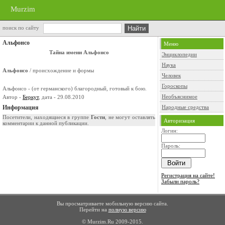
Murzim
поиск по сайту
Альфонсо
Меню
Тайна имени Альфонсо
Энциклопедии
Наука
Альфонсо
/ происхождение и формы
Человек
Гороскопы
Альфонсо - (от германского) благородный, готовый к бою.
Необъяснимое
Автор -
Беркут
, дата - 29.08.2010
Информация
Народные средства
Посетители, находящиеся в группе
Гости
, не могут оставлять
Авторизация
комментарии к данной публикации.
Логин:
Пароль:
Регистрация на сайте!
Забыли пароль?
Вы просматриваете мобильную версию сайта.
Перейти на
полную версию
© Murzim.Ru 2009-2015.