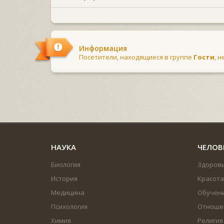
Информация
Посетители, находящиеся в группе
Гости
, 
НАУКА
ЧЕЛОВ
Биология
Здоров
История
Красота
Медицина
Обучен
Психология
Отноше
Химия
Религия