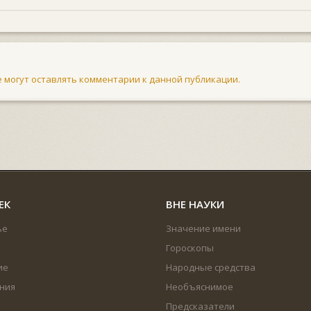
не могут оставлять комментарии к данной публикации.
ЕК
ВНЕ НАУКИ
ье
Значение имени
Гороскопы
ие
Народные средства
ния
Необъяснимое
Предсказатели