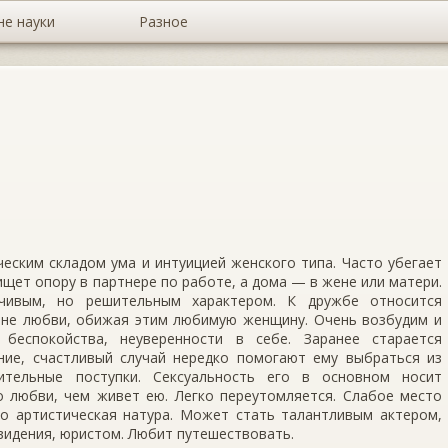
не науки
Разное
еским складом ума и интуицией женского типа. Часто убегает
 ищет опору в партнере по работе, а дома — в жене или матери.
чивым, но решительным характером. К дружбе относится
а не любви, обижая этим любимую женщину. Очень возбудим и
 беспокойства, неуверенности в себе. Заранее старается
ение, счастливый случай нередко помогают ему выбраться из
ительные поступки. Сексуальность его в основном носит
о любви, чем живет ею. Легко переутомляется. Слабое место
о артистическая натура. Может стать талантливым актером,
видения, юристом. Любит путешествовать.