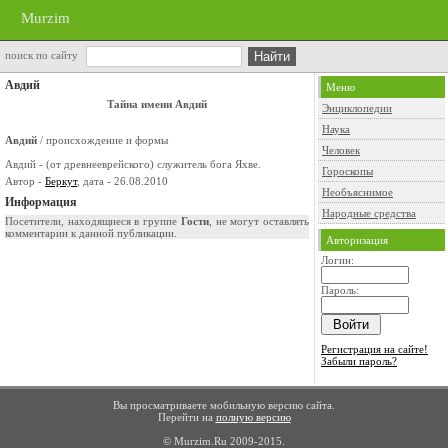
Murzim
поиск по сайту
Авдий
Меню
Тайна имени Авдий
Энциклопедии
Наука
Авдий
/ происхождение и формы
Человек
Авдий - (от древнееврейского) служитель бога Яхве.
Гороскопы
Автор -
Беркут
, дата - 26.08.2010
Необъяснимое
Информация
Народные средства
Посетители, находящиеся в группе
Гости
, не могут оставлять
комментарии к данной публикации.
Авторизация
Логин:
Пароль:
Регистрация на сайте!
Забыли пароль?
Вы просматриваете мобильную версию сайта.
Перейти на
полную версию
© Murzim.Ru 2009-2015.