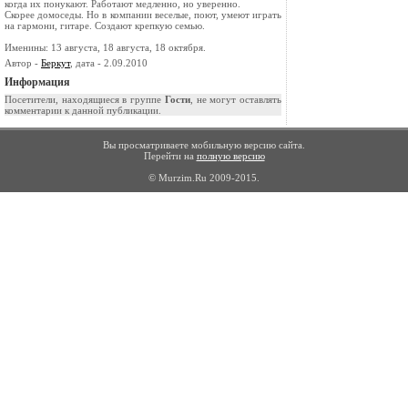
когда их понукают. Работают медленно, но уверенно.
Скорее домоседы. Но в компании веселые, поют, умеют играть
на гармони, гитаре. Создают крепкую семью.
Именины: 13 августа, 18 августа, 18 октября.
Автор -
Беркут
, дата - 2.09.2010
Информация
Посетители, находящиеся в группе
Гости
, не могут оставлять
комментарии к данной публикации.
Вы просматриваете мобильную версию сайта.
Перейти на
полную версию
© Murzim.Ru 2009-2015.