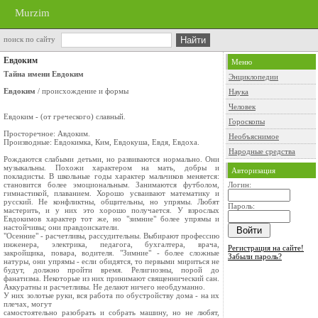
Murzim
поиск по сайту
Евдоким
Меню
Тайна имени Евдоким
Энциклопедии
Евдоким
/ происхождение и формы
Наука
Человек
Евдоким - (от греческого) славный.
Гороскопы
Просторечное: Авдоким.
Необъяснимое
Производные: Евдокимка, Ким, Евдокуша, Евдя, Евдоха.
Народные средства
Рождаются слабыми детьми, но развиваются нормально. Они
музыкальны. Похожи характером на мать, добры и
Авторизация
покладисты. В школьные годы характер мальчиков меняется:
становится более эмоциональным. Занимаются футболом,
Логин:
гимнастикой, плаванием. Хорошо усваивают математику и
русский. Не конфликтны, общительны, но упрямы. Любят
Пароль:
мастерить, и у них это хорошо получается. У взрослых
Евдокимов характер тот же, но "зимние" более упрямы и
настойчивы; они правдоискатели.
"Осенние" - расчетливы, рассудительны. Выбирают профессию
инженера, электрика, педагога, бухгалтера, врача,
Регистрация на сайте!
закройщика, повара, водителя. "Зимние" - более сложные
Забыли пароль?
натуры, они упрямы - если обидятся, то первыми мириться не
будут, должно пройти время. Религиозны, порой до
фанатизма. Некоторые из них принимают священнический сан.
Аккуратны и расчетливы. Не делают ничего необдуманно.
У них золотые руки, вся работа по обустройству дома - на их
плечах, могут
самостоятельно разобрать и собрать машину, но не любят,