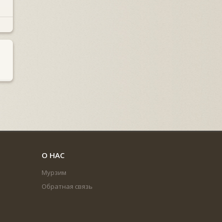
О НАС
Мурзим
Обратная связь