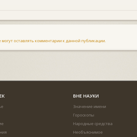
не могут оставлять комментарии к данной публикации.
ЕК
ВНЕ НАУКИ
ье
Значение имени
Гороскопы
ие
Народные средства
ния
Необъяснимое