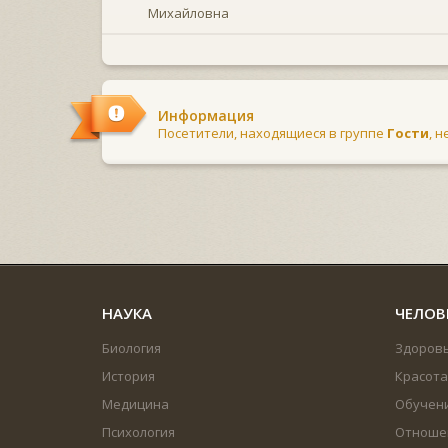
Михайловна
Информация
Посетители, находящиеся в группе
Гости
, 
НАУКА
ЧЕЛОВ
Биология
Здоров
История
Красота
Медицина
Обучен
Психология
Отноше