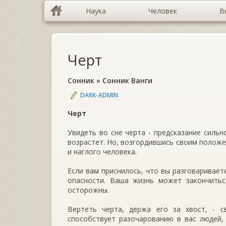
Наука
Человек
В
Черт
Сонник
»
Сонник Ванги
DARK-ADMIN
Черт
Увидеть во сне черта - предсказание сильн
возрастет. Но, возгордившись своим положе
и наглого человека.
Если вам приснилось, что вы разговаривает
опасности. Ваша жизнь может закончитьс
осторожны.
Вертеть черта, держа его за хвост, - с
способствует разочарованию в вас людей,