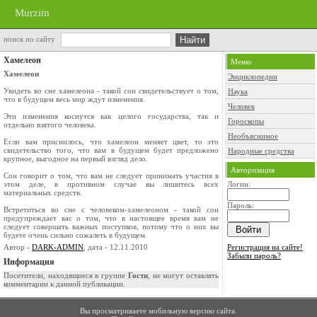
Murzim
поиск по сайту
Хамелеон
Меню
Хамелеон
Энциклопедии
Увидеть во сне хамелеона - такой сон свидетельствует о том,
Наука
что в будущем весь мир ждут изменения.
Человек
Эти изменения коснутся как целого государства, так и
Гороскопы
отдельно взятого человека.
Необъяснимое
Если вам приснилось, что хамелеон меняет цвет, то это
свидетельство того, что вам в будущем будет предложено
Народные средства
крупное, выгодное на первый взгляд дело.
Авторизация
Сон говорит о том, что вам не следует принимать участия в
этом деле, в противном случае вы лишитесь всех
Логин:
материальных средств.
Пароль:
Встретиться во сне с человеком-хамелеоном - такой сон
предупреждает вас о том, что в настоящее время вам не
следует совершать важных поступков, потому что о них вы
будете очень сильно сожалеть в будущем.
Автор -
DARK-ADMIN
, дата - 12.11.2010
Регистрация на сайте!
Забыли пароль?
Информация
Посетители, находящиеся в группе
Гости
, не могут оставлять
комментарии к данной публикации.
Вы просматриваете мобильную версию сайта.