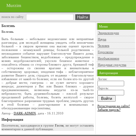
Murzim
поиск по сайту
Болезнь
Меню
Болезнь
Энциклопедии
Быть больным – небольшое недомогание или неприятные
Наука
разговоры; для молодой женщины увидеть себя неизлечимо
Человек
больной – в скором времени она высоко оценит прелесть
положения - незамужней девицы; больной родственник –
Гороскопы
неожиданное событие нарушит благополучие Вашего дома;
заболевание бешенством, водобоязнью – предупреждение о
Необъяснимое
кознях недоброжелателей; укусило бешеное животное –
опасайтесь обмана со стороны близкого друга; брюшной тиф
Народные средства
– осторожны со своими врагами и внимательны к
собственному здоровью; эпидемия тифа – неблагоприятное
Авторизация
развитие Вашего дела; страдать от водянки – благополучное
избавление от какой-то болезни; если ею болен кто-то другой
Логин:
– добрые вести; гангрена – не сулит ничего хорошего
впереди; дизентерия у Вас или Ваших близких – дурное
Пароль:
предзнаменование, возможны неудачи из-за чьей-то
небрежности; быть душевнобольным – плохой результат
проделанной работы, болезнь; болеть желтухой – скорое
благоприятное разрешение трудных проблем; увидеть других
в этой болезни – разочарование в компаньонах и
Регистрация на сайте!
обескураживающие перспективы;
Забыли пароль?
Автор -
DARK-ADMIN
, дата - 16.11.2010
Информация
Посетители, находящиеся в группе
Гости
, не могут оставлять
комментарии к данной публикации.