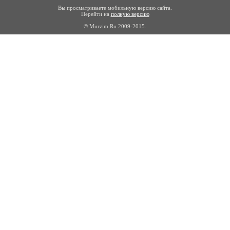
Вы просматриваете мобильную версию сайта.
Перейти на
полную версию
© Murzim.Ru 2009-2015.