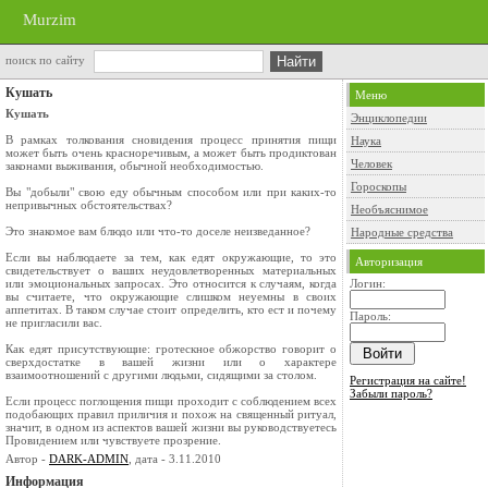
Murzim
поиск по сайту
Кушать
Меню
Кушать
Энциклопедии
В рамках толкования сновидения процесс принятия пищи
Наука
может быть очень красноречивым, а может быть продиктован
Человек
законами выживания, обычной необходимостью.
Гороскопы
Вы "добыли" свою еду обычным способом или при каких-то
непривычных обстоятельствах?
Необъяснимое
Это знакомое вам блюдо или что-то доселе неизведанное?
Народные средства
Если вы наблюдаете за тем, как едят окружающие, то это
Авторизация
свидетельствует о ваших неудовлетворенных материальных
или эмоциональных запросах. Это относится к случаям, когда
Логин:
вы считаете, что окружающие слишком неуемны в своих
аппетитах. В таком случае стоит определить, кто ест и почему
Пароль:
не пригласили вас.
Как едят присутствующие: гротескное обжорство говорит о
сверхдостатке в вашей жизни или о характере
взаимоотношений с другими людьми, сидящими за столом.
Регистрация на сайте!
Забыли пароль?
Если процесс поглощения пищи проходит с соблюдением всех
подобающих правил приличия и похож на священный ритуал,
значит, в одном из аспектов вашей жизни вы руководствуетесь
Провидением или чувствуете прозрение.
Автор -
DARK-ADMIN
, дата - 3.11.2010
Информация