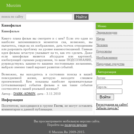
Murzim
поиск по сайту
Кинофильм
Меню
Кинофильм
Энциклопедии
Какого плана фильм вы смотрите и с кем? Если это один из
Наука
наиболее запомнившихся моментов сна, возможно, вы
Человек
пытаетесь, глядя на их изображение, дать толчок отношениям
или разрешить проблему на уровне взаимоотношений. Главная
Гороскопы
идея фильма зачастую указывает на то, как это сделать. Даже
если кинофильм является абсурдом или картиной,
Необъяснимое
изобилующей сценами разрушения, то ваше ПОДСОЗНАНИЕ,
руководствуясь какими-то вашими постоянными желаниями,
Народные средства
выбрало именно такой вариант развития событий.
Авторизация
Возможно, вы находитесь в состоянии поиска в вашей
повседневной жизни, которую находите слишком
Логин:
приземленной. Кем показаны наиболее привлекательные
(отталкивающие) события фильма и как такие события
Пароль:
соотносятся с вашей реальной жизнью?
Автор -
DARK-ADMIN
, дата - 3.11.2010
Информация
Регистрация на сайте!
Посетители, находящиеся в группе
Гости
, не могут оставлять
Забыли пароль?
комментарии к данной публикации.
Вы просматриваете мобильную версию сайта.
Перейти на
полную версию
© Murzim.Ru 2009-2015.