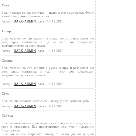
Утка
Если человек во сне ест утку -- наяву в его доме всегда будут
в изобилии разнообразные яства.
Автор -
DARK-ADMIN
, дата - 14.11.2010
Топор
Если человек во сне держит в руках топор и разрушает им
дом, храм, святилище и т.д. --- этот сон предвещает
заступничество за него свыше.
Автор -
DARK-ADMIN
, дата - 14.11.2010
Секира
Если человек во сне держит в руках секиру и разрушает им
дом, храм, святилище и т.д. --- этот сон предвещает
заступничество за него свыше.
Автор -
DARK-ADMIN
, дата - 14.11.2010
Соль
Если во сне человек несёт соль -- наяву у него заболят зубы.
Автор -
DARK-ADMIN
, дата - 14.11.2010
Собака
Если человек во сне превращается в собаку -- его дому грозит
горе и страдания. Как преступление его, так и наказание
будут тяжки.
Если он во сне встречает собаку, то наяву до конца дней