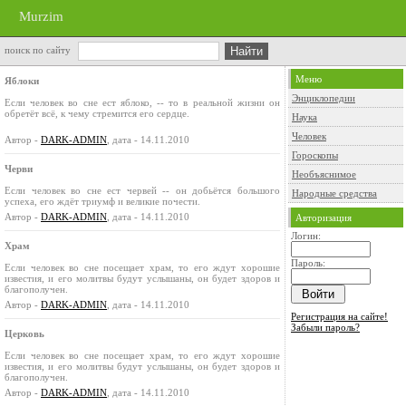
Murzim
поиск по сайту
Меню
Яблоки
Энциклопедии
Если человек во сне ест яблоко, -- то в реальной жизни он
обретёт всё, к чему стремится его сердце.
Наука
Человек
Автор -
DARK-ADMIN
, дата - 14.11.2010
Гороскопы
Черви
Необъяснимое
Если человек во сне ест червей -- он добьётся большого
Народные средства
успеха, его ждёт триумф и великие почести.
Автор -
DARK-ADMIN
, дата - 14.11.2010
Авторизация
Логин:
Храм
Пароль:
Если человек во сне посещает храм, то его ждут хорошие
известия, и его молитвы будут услышаны, он будет здоров и
благополучен.
Автор -
DARK-ADMIN
, дата - 14.11.2010
Регистрация на сайте!
Забыли пароль?
Церковь
Если человек во сне посещает храм, то его ждут хорошие
известия, и его молитвы будут услышаны, он будет здоров и
благополучен.
Автор -
DARK-ADMIN
, дата - 14.11.2010