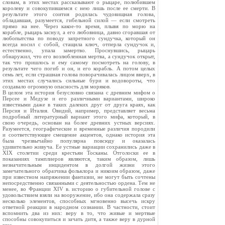
словам, в этих местах рассказывают о рыцаре, полюбившем
королеву и совокупившемся с нею лишь после ее смерти. В
результате этого соития родилась чудовищная голова,
обладавшая, разумеется, гибельной силой — если смотреть
прямо на нее. Через какое-то время, плывя по морю на
корабле, рыцарь заснул, а его любовница, давно сгоравшая от
любопытства по поводу запретного сундучка, который он
всегда носил с собой, стащила ключ, отперла сундучок и,
естественно, упала замертво. Проснувшись, рыцарь
обнаружил, что его возлюбленная мертва, а сундучок открыт,
так что пришлось и ему самому посмотреть на голову, в
результате чего погиб и он, и его корабль. А потом целых
семь лет, если страшная голова поворачивалась лицом вверх, в
этих местах случались сильные бури и водовороты, что
создавало огромную опасность для моряков.
В целом эта история безусловно связана с древним мифом о
Персее и Медузе и его различными вариантами, широко
известными даже в таких далеких друг от друга краях, как
Персия и Италия. Овидий, например, представляет весьма
подробный литературный вариант этого мифа, который, в
свою очередь, основан на более древних устных версиях.
Разумеется, географические и временные различия породили
и соответствующее смещение акцентов, однако история эта
была чрезвычайно популярна повсюду и оказалась
удивительно живуча. Ее устные вариации сохранились даже в
XIX столетии среди крестьян Тосканы. Отголоски ее в
показаниях тамплиеров являются, таким образом, лишь
незначительным инцидентом в долгой жизни этого
замечательного образчика фольклора и никоим образом, даже
при известном напряжении фантазии, не могут быть сочтены
непосредственно связанными с деятельностью ордена. Тем не
менее, во Франции XIV в. историю о губительной голове с
удовольствием взяли на вооружение, ибо она содержала сразу
несколько элементов, способных мгновенно высечь искру
ответной реакции в народном сознании. В частности, стоит
вспомнить два из них: веру в то, что живые и мертвые
способны совокупиться и зачать дитя, а также веру в дурной