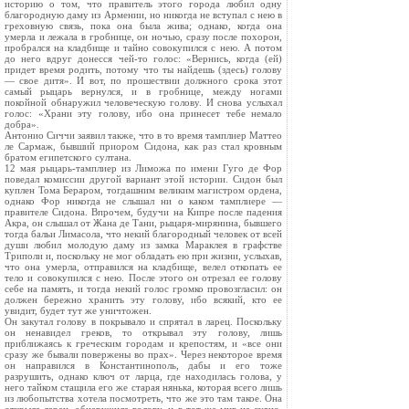
историю о том, что правитель этого города любил одну
благородную даму из Армении, но никогда не вступал с нею в
греховную связь, пока она была жива; однако, когда она
умерла и лежала в гробнице, он ночью, сразу после похорон,
пробрался на кладбище и тайно совокупился с нею. А потом
до него вдруг донесся чей-то голос: «Вернись, когда (ей)
придет время родить, потому что ты найдешь (здесь) голову
— свое дитя». И вот, по прошествии должного срока этот
самый рыцарь вернулся, и в гробнице, между ногами
покойной обнаружил человеческую голову. И снова услыхал
голос: «Храни эту голову, ибо она принесет тебе немало
добра».
Антонио Сиччи заявил также, что в то время тамплиер Маттео
ле Сармаж, бывший приором Сидона, как раз стал кровным
братом египетского султана.
12 мая рыцарь-тамплиер из Лиможа по имени Гуго де Фор
поведал комиссии другой вариант этой истории. Сидон был
куплен Тома Бераром, тогдашним великим магистром ордена,
однако Фор никогда не слышал ни о каком тамплиере —
правителе Сидона. Впрочем, будучи на Кипре после падения
Акра, он слышал от Жана де Тани, рыцаря-мирянина, бывшего
тогда бальи Лимасола, что некий благородный человек от всей
души любил молодую даму из замка Мараклея в графстве
Триполи и, поскольку не мог обладать ею при жизни, услыхав,
что она умерла, отправился на кладбище, велел откопать ее
тело и совокупился с нею. После этого он отрезал ее голову
себе на память, и тогда некий голос громко провозгласил: он
должен бережно хранить эту голову, ибо всякий, кто ее
увидит, будет тут же уничтожен.
Он закутал голову в покрывало и спрятал в ларец. Поскольку
он ненавидел греков, то открывал эту голову, лишь
приближаясь к греческим городам и крепостям, и «все они
сразу же бывали повержены во прах». Через некоторое время
он направился в Константинополь, дабы и его тоже
разрушить, однако ключ от ларца, где находилась голова, у
него тайком стащила его же старая нянька, которая всего лишь
из любопытства хотела посмотреть, что же это там такое. Она