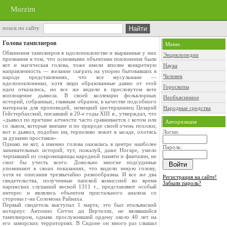
Murzim
поиск по сайту
Голова тамплиеров
Меню
Обвинения тамплиеров в идолопоклонстве и вырванные у них
Энциклопедии
признания в том, что основными объектами поклонения были
кот и магическая голова, тоже имели вполне конкретную
Наука
направленность — желание сыграть на упорно бытовавших в
Человек
народе представлениях, что все мусульмане —
идолопоклонники, хотя люди образованные давно от этой
Гороскопы
идеи отказались, но все же видели в пресловутом коте
воплощение дьявола. В своей коллекции фольклорных
Необъяснимое
историй, собранных, главным образом, в качестве подсобного
материала для проповедей, немецкий цистерцианец Цезарий
Народные средства
Гейстербахский, писавший в 20-е годы XIII в., утверждал, что
«дьявол по причине алчности часто сравнивается с котом или
Авторизация
со львом, которые внешне и по природе своей очень похожи;
вот и дьявол, подобно им, терпеливо лежит в засаде, охотясь
Логин:
за душами простаков».
Однако не кот, а именно голова оказалась в центре наиболее
Пароль:
занимательных историй; тут, пожалуй, даже Ногаре, умело
черпавший из сокровищницы народной памяти и фантазии, не
смог бы учесть всего. Довольно многие подсудимые
упоминают в своих показаниях, что видели некую голову,
хотя ее описания чрезвычайно разнообразны. И все же два
Регистрация на сайте!
свидетельства, полученные папской комиссией во время
Забыли пароль?
парижских слушаний весной 1311 г., представляют особый
интерес и являлись объектом пристального анализа со
стороны г-на Соломона Райнаха.
Первый свидетель выступал 1 марта; это был итальянский
нотариус Антонио Сиччи ди Верчелли, не являвшийся
тамплиером, однако прослуживший ордену около 40 лет на
его заморских территориях. В Сидоне он много раз слышал