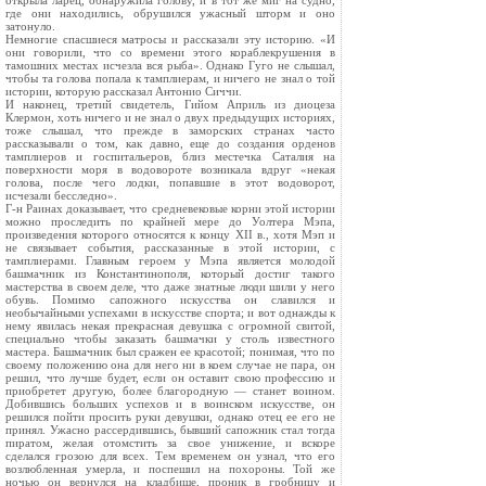
открыла ларец, обнаружила голову, и в тот же миг на судно,
где они находились, обрушился ужасный шторм и оно
затонуло.
Немногие спасшиеся матросы и рассказали эту историю. «И
они говорили, что со времени этого кораблекрушения в
тамошних местах исчезла вся рыба». Однако Гуго не слышал,
чтобы та голова попала к тамплиерам, и ничего не знал о той
истории, которую рассказал Антонио Сиччи.
И наконец, третий свидетель, Гийом Априль из диоцеза
Клермон, хоть ничего и не знал о двух предыдущих историях,
тоже слышал, что прежде в заморских странах часто
рассказывали о том, как давно, еще до создания орденов
тамплиеров и госпитальеров, близ местечка Саталия на
поверхноcти моря в водовороте возникала вдруг «некая
голова, после чего лодки, попавшие в этот водоворот,
исчезали бесследно».
Г-н Раинах доказывает, что средневековые корни этой истории
можно проследить по крайней мере до Уолтера Мэпа,
произведения которого относятся к концу XII в., хотя Мэп и
не связывает события, рассказанные в этой истории, с
тамплиерами. Главным героем у Мэпа является молодой
башмачник из Константинополя, который достиг такого
мастерства в своем деле, что даже знатные люди шили у него
обувь. Помимо сапожного искусства он славился и
необычайными успехами в искусстве спорта; и вот однажды к
нему явилась некая прекрасная девушка с огромной свитой,
специально чтобы заказать башмачки у столь известного
мастера. Башмачник был сражен ее красотой; понимая, что по
своему положению она для него ни в коем случае не пара, он
решил, что лучше будет, если он оставит свою профессию и
приобретет другую, более благородную — станет воином.
Добившись больших успехов и в воинском искусстве, он
решился пойти просить руки девушки, однако отец ее его не
принял. Ужасно рассердившись, бывший сапожник стал тогда
пиратом, желая отомстить за свое унижение, и вскоре
сделался грозою для всех. Тем временем он узнал, что его
возлюбленная умерла, и поспешил на похороны. Той же
ночью он вернулся на кладбище, проник в гробницу и