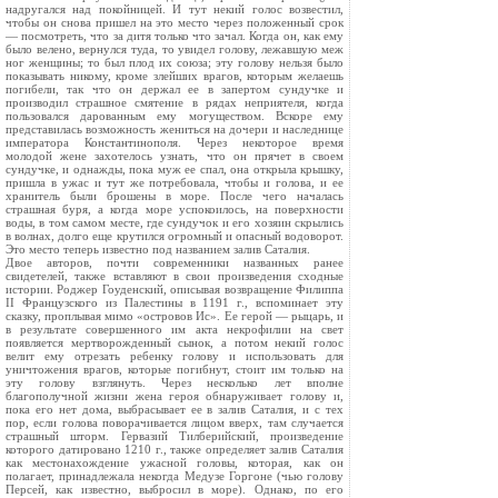
надругался над покойницей. И тут некий голос возвестил,
чтобы он снова пришел на это место через положенный срок
— посмотреть, что за дитя только что зачал. Когда он, как ему
было велено, вернулся туда, то увидел голову, лежавшую меж
ног женщины; то был плод их союза; эту голову нельзя было
показывать никому, кроме злейших врагов, которым желаешь
погибели, так что он держал ее в запертом сундучке и
производил страшное смятение в рядах неприятеля, когда
пользовался дарованным ему могуществом. Вскоре ему
представилась возможность жениться на дочери и наследнице
императора Константинополя. Через некоторое время
молодой жене захотелось узнать, что он прячет в своем
сундучке, и однажды, пока муж ее спал, она открыла крышку,
пришла в ужас и тут же потребовала, чтобы и голова, и ее
хранитель были брошены в море. После чего началась
страшная буря, а когда море успокоилось, на поверхности
воды, в том самом месте, где сундучок и его хозяин скрылись
в волнах, долго еще крутился огромный и опасный водоворот.
Это место теперь известно под названием залив Саталия.
Двое авторов, почти современники названных ранее
свидетелей, также вставляют в свои произведения сходные
истории. Роджер Гоуденский, описывая возвращение Филиппа
II Французского из Палестины в 1191 г., вспоминает эту
сказку, проплывая мимо «островов Ис». Ее герой — рыцарь, и
в результате совершенного им акта некрофилии на свет
появляется мертворожденный сынок, а потом некий голос
велит ему отрезать ребенку голову и использовать для
уничтожения врагов, которые погибнут, стоит им только на
эту голову взглянуть. Через несколько лет вполне
благополучной жизни жена героя обнаруживает голову и,
пока его нет дома, выбрасывает ее в залив Саталия, и с тех
пор, если голова поворачивается лицом вверх, там случается
страшный шторм. Гервазий Тилберийский, произведение
которого датировано 1210 г., также определяет залив Саталия
как местонахождение ужасной головы, которая, как он
полагает, принадлежала некогда Медузе Горгоне (чью голову
Персей, как известно, выбросил в море). Однако, по его