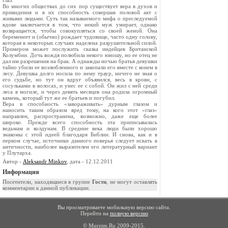
глаз.
Во многих обществах до сих пор существует вера в духов и
привидения и в их способность совершав половой акт с
живыми людьми. Суть так называемого мифа о преследуемой
вдове заключается в том, что некий муж умирает, однако
возвращается, чтобы совокупляться со своей женой. Она
беременеет и (обычно) рождает чудовище, часто одну голову,
которая в некоторых случаях наделена разрушительной силой.
Примером может послужить сказка индейцев Британской
Колумбии. Дочь вождя полюбила некого юношу, но ее отец не
дал им разрешения на брак. А однажды ночью братья девушки
тайно убили ее возлюбленного и закопали его вместе с конем в
лесу. Девушка долго носила по нему траур, ничего не зная о
его судьбе, но тут он вдруг объявился, весь в крови, с
сосульками в волосах, и унес ее с собой. Он жил с ней среди
леса в могиле, и через девять месяцев она родила огромный
камень, который тут же ее братьев и погубил.
Вера в способность «завораживать» дурным глазом и
наносить таким образом вред тому, на кого этот «глаз»
направлен, распространена, возможно, даже еще более
широко. Прежде всего способность эта приписывалась
ведьмам и колдунам. В средние века люди были хорошо
знакомы с этой идеей благодаря Библии. И снова, как и в
первом случае, источники данного поверья следует искать в
античности, наиболее выразителен его литературный вариант
у Плутарха.
Автор -
Aleksandr Minkov
, дата - 12.12.2011
Информация
Посетители, находящиеся в группе
Гости
, не могут оставлять
комментарии к данной публикации.
Вы просматриваете мобильную версию сайта.
Перейти на
полную версию
© Murzim.Ru 2009-2015.