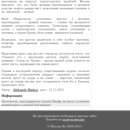
красовался на парусах португальских кораблей. Весьма
вероятно, что это было зримым напоминанием о кровном
родстве нового рыцарства с кельтскими военными союзами и
их эмблемой — ветвью.
Были обнаружены «огненные» кресты, у которых
перекладины — с правой стороны — словно бы загораются
языками раздвоенного пламени. Аллегория, соединяющая
огонь с карбункулом, несомненно, имеет отношение к
алхимии, а орден Храма, безусловно, занимался алхимией.
Возможно, эти кресты заключали в себе особое значение,
позволяя приобщенным распознавать тайную иерархию
ордена.
Изначально крест, как мы уже говорили, носился на плече, что
сближает его с масонским жестом скорби, получившим
название «Слезы по Храму»: ладонь правой руки ложится на
левое плечо, прикрывая тем самым крест.
Однако в последний период существования ордена согласно
тогдашним установлениям рыцари» сержанты и каноники
носили крест на груди и на спине — впрочем, наплечный
крест на плаще вполне мог сохраниться хотя бы у братьев,
принесших обет.
Автор -
Aleksandr Minkov
, дата - 12.12.2011
Информация
Посетители, находящиеся в группе
Гости
, не могут оставлять
комментарии к данной публикации.
Вы просматриваете мобильную версию сайта.
Перейти на
полную версию
© Murzim.Ru 2009-2015.