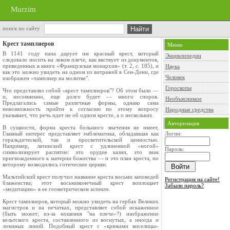
Murzim
поиск по сайту
Крест тамплиеров
Меню
В 1141 году папа дарует им красный крест, который
Энциклопедии
следовало носить на левом плече, как явствует из документов,
приведенных в книге «Французская монархия» (т. 2, с. 185), и
Наука
как это можно увидеть на одном из витражей в Сен-Дени, где
Человек
изображен «тамплиер на молитве".
Гороскопы
Что представлял собой «крест тамплиеров"? Об этом было —
и, несомненно, еще долго будет — много споров.
Необъяснимое
Предлагались самые различные формы, однако сама
невозможность прийти к согласию по этому вопросу
Народные средства
указывает, что речь идет не об одном кресте, а о нескольких.
Авторизация
В сущности, форма креста большого значения не имеет,
Главный интерес представляет эмблематика, обладавшая как
Логин:
геральдической, так и просветительской ценностью.
Например, латинский крест с удлиненной «ногой»
Пароль:
символизирует распятие: это орудие казни, это знак
пригвожденного к материи божества — и это план креста, по
которому возводились готические церкви.
Мальтийский крест получил название креста восьми заповедей
Регистрация на сайте!
блаженства; этот восьмиконечный крест воплощает
Забыли пароль?
«медитацию» в ее геометрическом аспекте.
Крест тамплиеров, который можно увидеть на гербах Великих
магистров и на печатках, представляет собой искаженное
(быть может; из-за ношения "на плече»?) изображение
кельтского креста, составленного из вогнутых, а иногда и
ломаных линий. Подобный крест с «крюками виселицы»