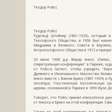
Теодор Ройсс
Теодор Ройсс
Рудольф Штейнер (1861-1925), который 
Теософского Общества, в 1906 был назнач
Мицраима и Великого Совета в Берлине, 
Антропософского Общества в 1912 и прекрат
24 июня 1908 д-р Жерар Анкос (Папюс, 
спиритуальную конференцию" в Париже, куда
от Ройсса патент, чтобы учредить "Вер
Древнего и Изначального Масонства Велико
Анкос вместе с Жаном Брико (1881-1934) и Лу
Gnostique, Гностическую Католическую Цер
церкви, основанной в Париже в 1890 Жуле До
Говорят, что Ройсс принял епископское руко
от Анкоса и Брико на этой конференции. Сама
Также на этой конференции д-р Арнольд 