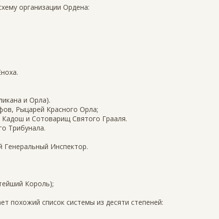
 схему организации Ордена:
ноха.
икана и Орла).
фов, Рыцарей Красного Орла;
 Кадош и Сотоварищ Святого Грааля.
го Трибунала.
й Генеральный Инспектор.
тейший Король);
т похожий список системы из десяти степеней: