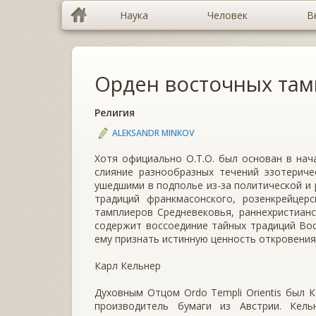
Наука
Человек
В
Орден восточных та
Религия
ALEKSANDR MINKOV
Хотя официально O.T.O. был основан в нача
слияние разнообразных течений эзотериче
ушедшими в подполье из-за политической и 
традиций франкмасонского, розенкрейцерс
тамплиеров Средневековья, раннехристианс
содержит воссоединие тайных традиций Вос
ему признать истинную ценность откровения
Карл Кельнер
Духовным Отцом Ordo Templi Orientis был К
производитель бумаги из Австрии. Кель