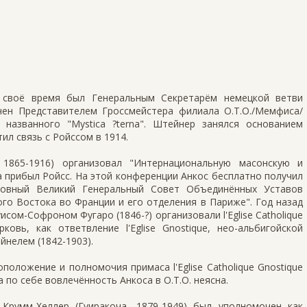
в своё время был Генеральным Секретарём немецкой ветви
ен Представителем Гроссмейстера филиала O.T.O./Мемфиса/
названного "Mystica ?terna". Штейнер занялся основанием
ил связь с Ройссом в 1914.
1865-1916) организовал "Интернациональную масонскую и
 прибыл Ройсс. На этой конференции Анкос бесплатно получил
ховный Великий Генеральный Совет Объединённых Уставов
го Востока во Франции и его отделения в Париже". Год назад
исом-Софроном Фугаро (1846-?) организовали l'Eglise Catholique
ковь, как ответвление l'Eglise Gnostique, нео-альбигойской
йнелем (1842-1903).
положение и полномочия примаса l'Eglise Catholique Gnostique
 по себе вовлечённость Анкоса в O.T.O. неясна.
Крумм-Хеллер (Гуиракоча, 1879-1949) был уполномочен как