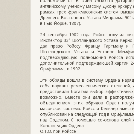
полномочий от В. Уинн Уэскотта датиров
английскому учёному масону Джону Яркеру 
рамках трёх франкмасонских систем высши
Древнего Восточного Устава Мицраима 90° и
в Нью-Йорке, 1807).
24 сентября 1902 года Ройсс получил пи
Инспектор 33° Шотландского Устава Керно.
дал право Ройссу, Францу Гартману и Г
Шотландского Устава и Уставов Мемфи
подтверждающую полномочия Ройсса испо
дополнительной подтверждающей хартии 24
Орифламма, в 1902.
Эти обряды вошли в систему Ордена наряд
себя вариант ремесленнических степеней
предоставили богатый выбор эффективных 
возможно. Вместе они дали в распоряжен
объединением этих обрядов Орден получ
масонская система. Ройсс и Кельнер вмест
опубликован на следующий год в Орифламме
над Орденом. С помощью со-основателей Ф
Конституцию Ордена.
O.T.O. при Ройссе