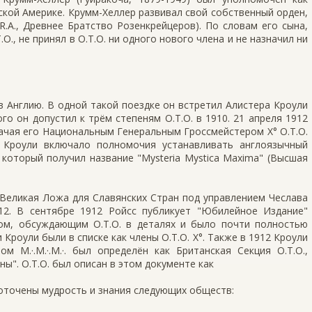
кой Америке. Крумм-Хеллер развивал свой собственный орден,
(F.R.A., Древнее Братство Розенкрейцеров). По словам его сына,
O., не принял в O.T.O. ни одного нового члена и не назначил ни
в Англию. В одной такой поездке он встретил Алистера Кроули
рого он допустил к трём степеням O.T.O. в 1910. 21 апреля 1912
ачая его Национальным Генеральным Гроссмейстером X° O.T.O.
 Кроули включало полномочия устанавливать англоязычный
, который получил название "Mysteria Mystica Maxima" (Высшая
Великая Ложа для Славянских Стран под управлением Чеслава
12. В сентябре 1912 Ройсс публикует "Юбилейное Издание"
м, обсуждающим O.T.O. в деталях и было почти полностью
 Кроули были в списке как члены O.T.O. X°. Также в 1912 Кроули
ром M.·.M.·.M.·. был определён как Британская Секция O.T.O.,
ы". O.T.O. был описан в этом документе как
оточены мудрость и знания следующих обществ: