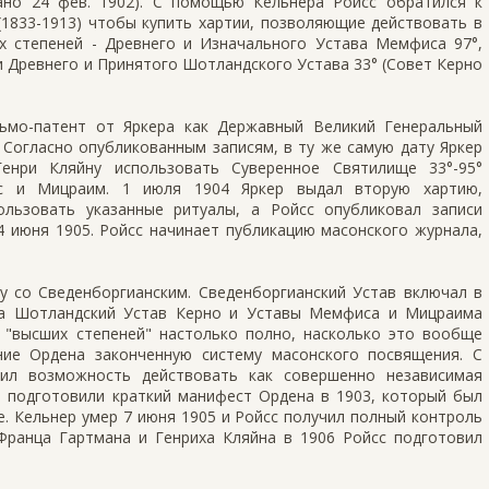
ано 24 фев. 1902). С помощью Кельнера Ройсс обратился к
(1833-1913) чтобы купить хартии, позволяющие действовать в
х степеней - Древнего и Изначального Устава Мемфиса 97°,
 Древнего и Принятого Шотландского Устава 33° (Совет Керно
сьмо-патент от Яркера как Державный Великий Генеральный
 Согласно опубликованным записям, в ту же самую дату Яркер
енри Кляйну использовать Суверенное Святилище 33°-95°
с и Мицраим. 1 июля 1904 Яркер выдал вторую хартию,
льзовать указанные ритуалы, а Ройсс опубликовал записи
 июня 1905. Ройсс начинает публикацию масонского журнала,
у со Сведенборгианским. Сведенборгианский Устав включал в
, а Шотландский Устав Керно и Уставы Мемфиса и Мицраима
"высших степеней" настолько полно, насколько это вообще
ие Ордена законченную систему масонского посвящения. С
ил возможность действовать как совершенно независимая
е подготовили краткий манифест Ордена в 1903, который был
. Кельнер умер 7 июня 1905 и Ройсс получил полный контроль
ранца Гартмана и Генриха Кляйна в 1906 Ройсс подготовил