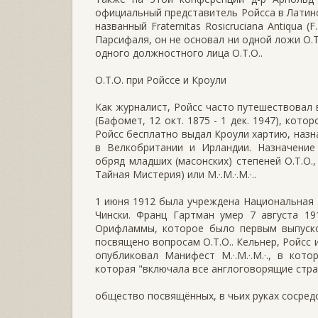
официальный представитель Ройсса в Латинс
названный Fraternitas Rosicruciana Antiqua 
Парсифаля, он не основал ни одной ложи O.T.
одного должностного лица O.T.O..
O.T.O. при Ройссе и Кроули
Как журналист, Ройсс часто путешествовал 
(Бафомет, 12 окт. 1875 - 1 дек. 1947), кото
Ройсс бесплатно выдал Кроули хартию, назн
в Велкобритании и Ирландии. Назначение
обряд младших (масонских) степеней O.T.O.
Тайная Мистерия) или M.·.M.·.M.·..
1 июня 1912 была учреждена Национальная 
Чински. Франц Гартман умер 7 августа 19
Орифламмы, которое было первым выпуско
посвящено вопросам O.T.O.. Кельнер, Ройсс и
опубликовал Манифест M.·.M.·.M.·., в кото
которая "включала все англоговорящие стран
общество посвящённых, в чьих руках сосред