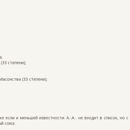
а;
(33 степени);
асонства (33 степени);
 если и меньшей известности. A.·.A.·. не входит в список, но с
й союз.