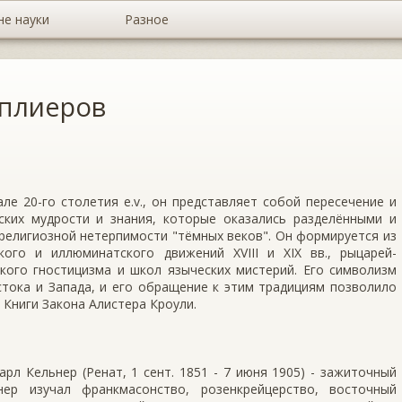
не науки
Разное
мплиеров
ле 20-го столетия e.v., он представляет собой пересечение и
ских мудрости и знания, которые оказались разделёнными и
религиозной нетерпимости "тёмных веков". Он формируется из
кого и иллюминатского движений XVIII и XIX вв., рыцарей-
кого гностицизма и школ языческих мистерий. Его символизм
тока и Запада, и его обращение к этим традициям позволило
 Книги Закона Алистера Кроули.
арл Кельнер (Ренат, 1 сент. 1851 - 7 июня 1905) - зажиточный
нер изучал франкмасонство, розенкрейцерство, восточный