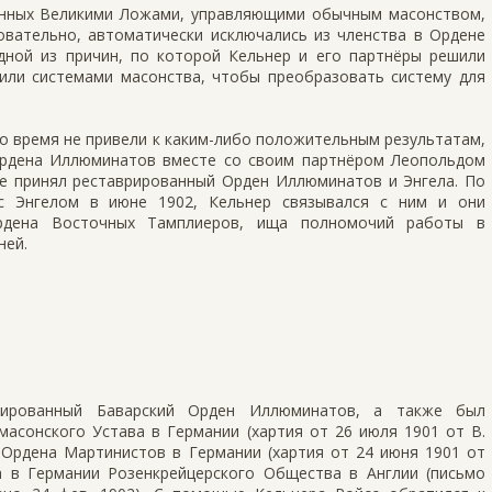
ленных Великими Ложами, управляющими обычным масонством,
овательно, автоматически исключались из членства в Ордене
ной из причин, по которой Кельнер и его партнёры решили
или системами масонства, чтобы преобразовать систему для
о время не привели к каким-либо положительным результатам,
 Ордена Иллюминатов вместе со своим партнёром Леопольдом
 не принял реставрированный Орден Иллюминатов и Энгела. По
 с Энгелом в июне 1902, Кельнер связывался с ним и они
рдена Восточных Тамплиеров, ища полномочий работы в
ней.
рированный Баварский Орден Иллюминатов, а также был
асонского Устава в Германии (хартия от 26 июля 1901 от В.
 Ордена Мартинистов в Германии (хартия от 24 июня 1901 от
 в Германии Розенкрейцерского Общества в Англии (письмо