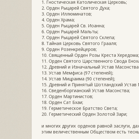
1. Гностическая Католическая Церковь;
2. Орден Рыцарей Святого Духа;
3. Орден Иллюминатов;
4. Орден Храма;
5. Орден Рыцарей Св. Иоанна;
6. Орден Рыцарей Мальты;
7. Орден Рыцарей Святого Склепа;
8. Тайная Церковь Святого Грааля;
9. Орден Розенкрейцеров;
10. Священный Орден Розы Креста Хередома;
11. Орден Святого Царственного Свода Енох
12. Древний и Изначальный Устав Масонства 
13. Устав Мемфиса (97 степеней);
14. Устав Мицраима (90 степеней);
15. Древний и Принятый Шотландский Устав М
16. Сведенборгианский Устав Масонства;
17. Орден Мартинистов;
18. Орден Сат Бхаи;
19. Герметическое Братство Света;
20. Герметический Орден Золотой Зари;
и многих других орденов равной заслуги, даже
этим величественным Обществом есть тесны