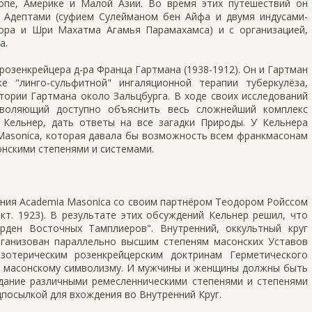
опе, Америке и Малой Азии. Во время этих путешествий он
я Адептами (суфием Сулейманом бен Айфа и двумя индусами-
ора и Шри Махатма Агамья Парамахамса) и с организацией,
а.
розенкрейцера д-ра Франца Гартмана (1938-1912). Он и Гартман
 "линго-сульфитной" ингаляционной терапии туберкулёза,
тории Гартмана около Зальцбурга. В ходе своих исследований
зволяющий доступно объяснить весь сложнейший комплекс
 Кельнер, дать ответы на все загадки Природы. У Кельнера
Masonica, которая давала бы возможность всем франкмасонам
нскими степенями и системами.
ания Academia Masonica со своим партнёром Теодором Ройссом
кт. 1923). В результате этих обсуждений Кельнер решил, что
рден Восточных Тамплиеров". Внутренний, оккультный круг
рганизован параллельно высшим степеням масонских Уставов
отерическим розенкрейцерским доктринам Герметического
 к масонскому символизму. И мужчины и женщины должны быть
дание различными ремесленническими степенями и степенями
посылкой для вхождения во Внутренний Круг.