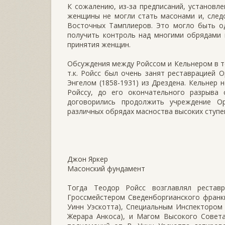
К сожалению, из-за предписаний, установ
женщины не могли стать масонами и, след
Восточных Тамплиеров. Это могло быть од
получить контроль над многими обрядами 
принятия женщин.
Обсуждения между Ройссом и Кельнером в т
т.к. Ройсс был очень занят реставрацией
Энгелом (1858-1931) из Дрездена. Кельнер
Ройссу, до его окончательного разрыва
договорились продолжить учреждение О
различных обрядах масноства высоких ступе
Джон Яркер
Масонский фундамент
Тогда Теодор Ройсс возглавлял рестав
Гроссмейстером Сведенборгианского франкм
Уинн Уэскотта), Специальным Инспектором
Жерара Анкоса), и Магом Высокого Совета