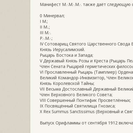
Манифест M.·.M.·.M.·. также даёт следующую
0 Минервал;
I M.;
II M..;
III M.·.
P.·.M.·.;
IV Сотоварищ Святого Царственного Свода Е
Князь Иерусалимский.
Рыцарь Востока и Запада;
V Державый Князь Розы и Креста (Рыцарь Пел
Член Сената Рыцарей герметических филосо
VI Прославленный Рыцарь (Тамплиер) Ордена
Великий Командор-Инквизитор, Член Велико
Князь Королевской Тайны;
VII Весьма Достославный Державный Велики
Член Верховного Великого Совета;
VIII Совершенный Понтифик Просветлённых;
IX Посвящённый Святилища Гнозиса;
X Rex Summus Sanctissimus (Верховный и Свя
Выпуск Орифламмы от сентября 1912 включае