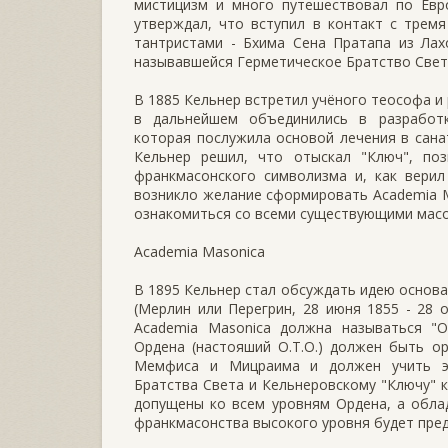
мистицизм и много путешествовал по Евр
утверждал, что вступил в контакт с трем
тантристами - Бхима Сена Пратапа из Лах
называвшейся Герметическое Братство Свет
В 1885 Кельнер встретил учёного теософа и 
в дальнейшем объединились в разработке
которая послужила основой лечения в сана
Кельнер решил, что отыскал "Ключ", по
франкмасонского символизма и, как верил
возникло желание сформировать Academia 
ознакомиться со всеми существующими масо
Academia Masonica
В 1895 Кельнер стал обсуждать идею основ
(Мерлин или Перегрин, 28 июня 1855 - 28 о
Academia Masonica должна называться "О
Ордена (настояший O.T.O.) должен быть о
Мемфиса и Мицраима и должен учить эз
Братства Света и Кельнеровскому "Ключу"
допущены ко всем уровням Ордена, а обла
франкмасонства высокого уровня будет пред