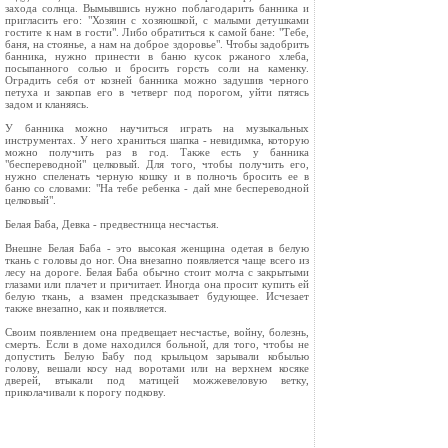
захода солнца. Вымывшись нужно поблагодарить банника и
пригласить его: "Хозяин с хозяюшкой, с малыми детушками
гостите к нам в гости". Либо обратиться к самой бане: "Тебе,
баня, на стоянье, а нам на доброе здоровье". Чтобы задобрить
банника, нужно принести в баню кусок ржаного хлеба,
посыпанного солью и бросить горсть соли на каменку.
Оградить себя от козней банника можно задушив черного
петуха и закопав его в четверг под порогом, уйти пятясь
задом и кланяясь.
У банника можно научиться играть на музыкальных
инструментах. У него храниться шапка - невидимка, которую
можно получить раз в год. Также есть у банника
"беспереводной" целковый. Для того, чтобы получить его,
нужно спеленать черную кошку и в полночь бросить ее в
баню со словами: "На тебе ребенка - дай мне беспереводной
целковый".
Белая Баба, Девка - предвестница несчастья.
Внешне Белая Баба - это высокая женщина одетая в белую
ткань с головы до ног. Она внезапно появляется чаще всего из
лесу на дороге. Белая Баба обычно стоит молча с закрытыми
глазами или плачет и причитает. Иногда она просит купить ей
белую ткань, а взамен предсказывает будующее. Исчезает
также внезапно, как и появляется.
Своим появлением она предвещает несчастье, войну, болезнь,
смерть. Если в доме находился больной, для того, чтобы не
допустить Белую Бабу под крыльцом зарывали кобылью
голову, вешали косу над воротами или на верхнем косяке
дверей, втыкали под матицей можжевеловую ветку,
приколачивали к порогу подкову.