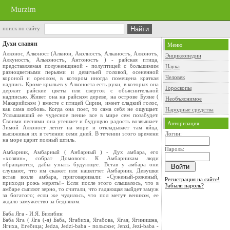
Murzim
поиск по сайту
Духи славян
Меню
Алконос, Алконост (Алкион, Аколностъ, Алканостъ, Алконотъ,
Энциклопедии
Алкуностъ, Альконостъ, Антоностъ ) - райская птица,
представляемая полуженщиной - полуптицей с большимим
Наука
разноцветными перьями и девичьей головой, осененной
Человек
короной и ореолом, в котором иногда помещена краткая
надпись. Кроме крыльев у Алконоста есть руки, в которых она
Гороскопы
держит райские цветы или сверток с объяснительной
надписью. Живет она на райском дереве, на острове Буяне (
Необъяснимое
Макарийском ) вместе с птицей Сирин, имеет сладкий голос,
как сама любовь. Когда она поет, то сама себя не ощущает.
Народные средства
Услышавший ее чудесное пение все в мире сем позабудет.
Своими песнями она утешает и будущую радость возвышает.
Авторизация
Зимой Алконост летит на море и откладывает там яйца,
высиживая их в течении семи дней. В течении этого времени
Логин:
на море царит полный штиль.
Пароль:
Амбарник, Амбарный ( Анбарный ) - Дух амбара, его
«хозяин», собрат Домового. К Амбарникам люди
обращаются, дабы узнать будующее. Встав у амбара они
слушают, что им скажет или нашепчет Амбарник. Девушки
встав возле амбара, приговаривали: «Суженый-ряженый,
Регистрация на сайте!
приходи рожь мерять!» Если после этого слышалось, что в
Забыли пароль?
амбаре сыплют зерно, то считали, что гадающая выйдет замуж
за богатого; если же чудилось, что пол метут веником, ее
ждало замужество за бедняком.
Баба Яга - И.Я. Билибин
Баба Яга ( Яга (-я) Баба, Ягабиха, Ягабова, Ягая, Ягинишна,
Ягиха, Егебица; Jedza, Jedzi-baba - польское; Jenzi, Jezi-baba -