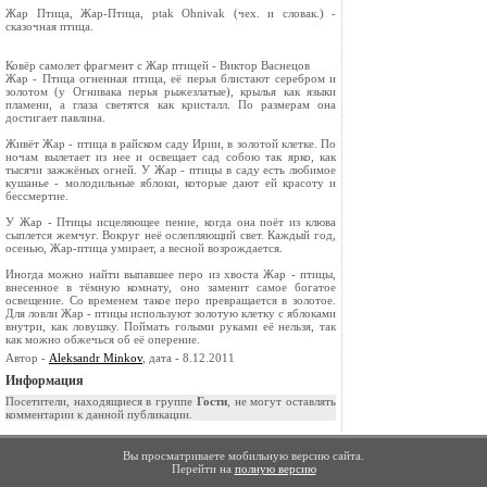
Жар Птица, Жар-Птица, ptak Ohnivak (чех. и словак.) -
сказочная птица.
Ковёр самолет фрагмент с Жар птицей - Виктор Васнецов
Жар - Птица огненная птица, её перья блистают серебром и
золотом (у Огнивака перья рыжезлатые), крылья как языки
пламени, а глаза светятся как кристалл. По размерам она
достигает павлина.
Живёт Жар - птица в райском саду Ирии, в золотой клетке. По
ночам вылетает из нее и освещает сад собою так ярко, как
тысячи зажжёных огней. У Жар - птицы в саду есть любимое
кушанье - молодильные яблоки, которые дают ей красоту и
бессмертие.
У Жар - Птицы исцеляющее пение, когда она поёт из клюва
сыплется жемчуг. Вокруг неё ослепляющий свет. Каждый год,
осенью, Жар-птица умирает, а весной возрождается.
Иногда можно найти выпавшее перо из хвоста Жар - птицы,
внесенное в тёмную комнату, оно заменит самое богатое
освещение. Со временем такое перо превращается в золотое.
Для ловли Жар - птицы используют золотую клетку с яблоками
внутри, как ловушку. Поймать голыми руками её нельзя, так
как можно обжечься об её оперение.
Автор -
Aleksandr Minkov
, дата - 8.12.2011
Информация
Посетители, находящиеся в группе
Гости
, не могут оставлять
комментарии к данной публикации.
Вы просматриваете мобильную версию сайта.
Перейти на
полную версию