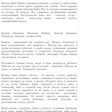
Иногда Баба бывает предрасположена к герою и хлебосольно
встречает, а потом задает задание или службу. Часто задание
состоит в охране кобылиц Бабы Яги, в которых превращаются
ее дочери. В награду Яга одаривает волшебными вещами:
огнедышащий, быстроногий конь; меч - самосек; гусли -
самогуды; сапоги - скороходы; ковер - самолет; клубок,
указывающий дорогу.
Банник (Баенник, Баенный, Байник, Банной, Банница,
Обдериха, Лазник) - хозяин бани.
Банник - невидимый для человека дух. Может показаться в
виде родственника или знакомого. Иногда же пристает в
своем истинном обличии - голый старик с длинными черными
растрепанными волосами и покрытой плесенью бородой.
Может обернуться котом, собакой, лягушкой, белым зайцем
или веником, угольком.
Поселяется банник тогда, когда в бане рождается ребенок.
Обитает он под полком или за печкой - каменкой. Иногда не
один, а с женой - банницой и детьми.
Хозяин бани бывает жесток - он кричит, стучит, щекочет,
запаривает, раскалывает камни с каменки и кидается в людей,
может затащить на печку, а может ободрать кожу и повесить
ее на печку. Банник любит париться и моется либо в
четвертый, либо в седьмой пар, после захода солнца или в
полночь. Часто париться он не один, а со своей семьей и
гостями, которых приглашает на посиделки - русалками,
лешими, овинниками. Он может украсть младенца, либо
заменить его своим ребенком, который уродлив, не
разговорчив и плохо растет.
Необходимо содержать баню в чистоте, оставлять банникам
воду, мыло, веник. Нельзя мыться в четвертый пар, либо после