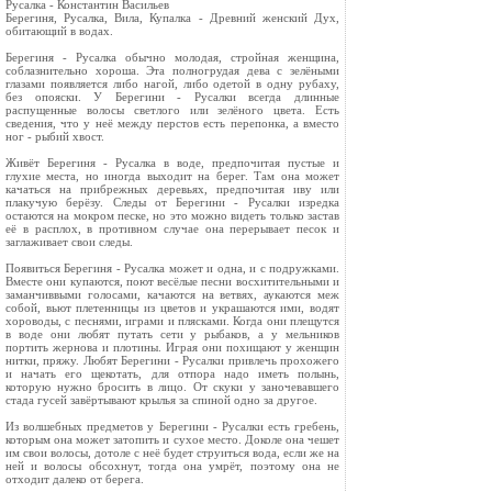
Русалка - Константин Васильев
Берегиня, Русалка, Вила, Купалка - Древний женский Дух,
обитающий в водах.
Берегиня - Русалка обычно молодая, стройная женщина,
соблазнительно хороша. Эта полногрудая дева с зелёными
глазами появляется либо нагой, либо одетой в одну рубаху,
без опояски. У Берегини - Русалки всегда длинные
распущенные волосы светлого или зелёного цвета. Есть
сведения, что у неё между перстов есть перепонка, а вместо
ног - рыбий хвост.
Живёт Берегиня - Русалка в воде, предпочитая пустые и
глухие места, но иногда выходит на берег. Там она может
качаться на прибрежных деревьях, предпочитая иву или
плакучую берёзу. Следы от Берегини - Русалки изредка
остаются на мокром песке, но это можно видеть только застав
её в расплох, в противном случае она перерывает песок и
заглаживает свои следы.
Появиться Берегиня - Русалка может и одна, и с подружками.
Вместе они купаются, поют весёлые песни восхитительными и
заманчиввыми голосами, качаются на ветвях, аукаются меж
собой, вьют плетенницы из цветов и украшаются ими, водят
хороводы, с песнями, играми и плясками. Когда они плещутся
в воде они любят путать сети у рыбаков, а у мельников
портить жернова и плотины. Играя они похищают у женщин
нитки, пряжу. Любят Берегини - Русалки привлечь прохожего
и начать его щекотать, для отпора надо иметь полынь,
которую нужно бросить в лицо. От скуки у заночевавшего
стада гусей завёртывают крылья за спиной одно за другое.
Из волшебных предметов у Берегини - Русалки есть гребень,
которым она может затопить и сухое место. Доколе она чешет
им свои волосы, дотоле с неё будет струиться вода, если же на
ней и волосы обсохнут, тогда она умрёт, поэтому она не
отходит далеко от берега.