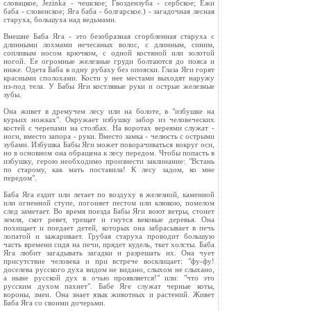
словацкое, Jezinka - чешское; Гвоздензуба - сербское; Ежи
баба - словенское; Яга баба - болгарское.) - загадочная лесная
старуха, большуха над ведьмами.
Внешне Баба Яга - это безобразная сгорбленная старуха c
длинными лохмами нечесаных волос, с длинным, синим,
сопливым носом крючком, с одной костяной или золотой
ногой. Ее огромные железные груди болтаются до пояса и
ниже. Одета Баба в одну рубаху без опояски. Глаза Яги горят
красными сполохами. Кости у нее местами выходят наружу
из-под тела. У Бабы Яги костлявые руки и острые железные
зубы.
Она живет в дремучем лесу или на болоте, в "избушке на
курьих ножках". Окружает избушку забор из человеческих
костей с черепами на столбах. На воротах вереями служат -
ноги, вместо запора - руки. Вместо замка - челюсть с острыми
зубами. Избушка Бабы Яги может поворачиваться вокруг оси,
но в основном она обращена к лесу передом. Чтобы попасть в
избушку, герою необходимо произнести заклинание: "Встань
по старому, как мать поставила! К лесу задом, ко мне
передом".
Баба Яга ездит или летает по воздуху в железной, каменной
или огненной ступе, погоняет пестом или клюкою, помелом
след заметает. Во время поезда Бабы Яги воют ветры, стонет
земля, скот ревет, трещат и гнутся вековые деревья. Она
похищает и поедает детей, которых она забрасывает в печь
лопатой и зажаривает. Грубая старуха проводит большую
часть времени сидя на печи, прядет кудель, ткет холсты. Баба
Яга любит загадывать загадки и разрешать их. Она чует
присутствие человека и при встрече восклицает: "фу-фу!
доселева русского духа видом не видано, слыхом не слыхано,
а ныне русской дух в очью проявляется!" или: "что это
русским духом пахнет". Бабе Яге служат черные коты,
вороны, змеи. Она знает язык животных и растений. Живет
Баба Яга со своими дочерьми.