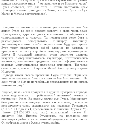
повинность. Материалы доставлялись караванами из разных
концов известного мира - " от верхнего и до Нижнего моря".
Гудеа сообщает, что для того " чтобы построить храм
Нингирсу, эламит приходил из Элама, житель Суз - из Суз,
Маган и Мелаха доставляли лес".
В одном из текстов того времени рассказывается, что бог
явился Гудеа во сне и повелел возвести в свою честь храм.
Проснувшись, царь находился в сомнениях и обратился к
толковательнице за советом. Та подтвердила волю бога и
рекомендовала пожертвовать Нингирсу колесницу,
запряженную ослами, чтобы получить план будущего храма.
Этот текст представляет собой сложное по замыслу и
прекрасное по слогу стройное литературное произведение.
Эпоха II лагашской династии стала временем расцвета
искусств. Совершенствовалась скульптура, изготавливались
высокохудожественные предметы роскоши, сформировалась
красивая монументальная шумерская клинопись. Торговые
связи простирались от Сирии и Малой Азии до полуострова
Индостан.
Подводя итоги своего правления Гудеа говорит: "При мне
никого не наказывали бичом и никто не был бит ремнями…Ни
один труп не был не погребен…и плакальщицам не пришлось
плакать ни разу".
Видимо, пока Лагаш процветал, в других шумерских городах
зрело недовольство и грабительской политикой кутиев, и
гегемонией Гудеа. Во всяком случае сын Гудеа, Урнингирсу,
был уже не столь могущественен как его отец. Теперь на
историческую сцену выдвигаются два правителя Утухенгаль
(2116-2104 г.до н.э.), представитель V династии Урука и Ур-
Намму (2112-2003 г.до н.э.), положивший начало III
династии Ура. Видимо Утухенгаль, по преданию сын
вялильщика рыбы, стал во главе общешумерского восстания.
Он собрал армию и объявил кутиям войну.