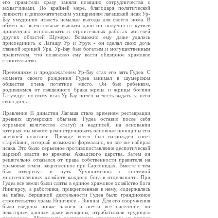
его правители сразу заняли позицию сотрудничества с
захватчиками. По крайней мере, благодаря политической
ловкости и дипломатическим ухищрениям лагашский исак Ур-
Бау умудрился извлечь немалые выгоды для своего нома. В
обмен на значительные выплата дани он получил от кутиев
привелегию использовать в строительных работах жителей
других областей Шумера. Возможно ему даже удалось
присоединить к Лагашу Ур и Урук - он сделал свою дочь
главной жрицей Ура. Ур-Бау был богатым и могущественным
правителем, что позволяло ему вести обширное храмовое
строительство.
Преемником и продолжателем Ур-Бау стал его зять Гудеа. С
момента своего рождения Гудеа занимал в шумерском
обществе очень почетное место. Он был ребенком,
родившемся от священного брака жреца и жрицы богини
Гатумдуг, поэтому исак Ур-Бау почел за честь выдать за него
свою дочь.
Правление II династии Лагаша стало временем реставрации
древних шумерских обычаев. Гудеа оставил после себя
огромное количество статуй и надписей, на основании
которых мы можем реконструировать основные принципы его
внешней политики. Прежде всего был возрожден совет
старейшин, который возможно формально, но все же избирал
исака. Это было серьезное противопоставление деспотической
царской власти во времена Аккадского царства. Затем он
решительно отказался от права собственности правителя на
храмовые земли, закрепленное при Саргонидах. Вместе с тем
был отвергнут и путь Уруинимгины с системой
многочисленных хозяйств каждого бога в отдельности. При
Гудеа все земли были слиты в единое храмовое хозяйство бога
Нингирсу, а работники, прикрепленные к нему, содержались
на пайке. Вершиной деятельности Гудеа было грандиозное
строительство храма Нингирсу - Энинна. Для его сооружения
были введены новые налоги и почти все население, по
некоторым данным даже женщины, отрабатывали трудовую