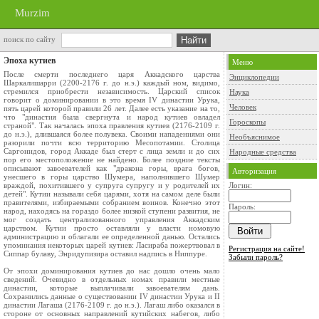
Murzim
поиск по сайту
Эпоха кутиев
Меню
После смерти последнего царя Аккадского царства
Энциклопедии
Шаркалишарри (2200-2176 г. до н.э.) каждый ном, видимо,
стремился приобрести независимость. Царский список
Наука
говорит о доминировании в это время IV династии Урука,
Человек
пять царей которой правили 26 лет. Далее есть указание на то,
что "династия была свергнута и народ кутиев овладел
Гороскопы
страной". Так началась эпоха правления кутиев (2176-2109 г.
до н.э.), длившаяся более полувека. Своими нападениями они
Необъяснимое
разорили почти всю территорию Месопотамии. Столица
Саргонидов, город Аккаде был стерт с лица земли и до сих
Народные средства
пор его местоположение не найдено. Более поздние тексты
описывают завоевателей как "дракона горы, врага богов,
Авторизация
унесшего в горы царство Шумера, наполнившего Шумер
враждой, похитившего у супруга супругу и у родителей их
Логин:
детей". Кутии называли себя царями, хотя на самом деле были
правителями, избираемыми собранием воинов. Конечно этот
Пароль:
народ, находясь на гораздо более низкой ступени развития, не
мог создать централизованного управления Аккадским
царством. Кутии просто оставляли у власти номовую
администрацию и облагали ее определенной данью. Остались
упоминания некоторых царей кутиев: Ласираба пожертвовал в
Регистрация на сайте!
Сиппар булаву, Энридупизира оставил надпись в Ниппуре.
Забыли пароль?
От эпохи доминирования кутиев до нас дошло очень мало
сведений. Очевидно в отдельных номах правили местные
династии, которые выплачивали завоевателям дань.
Сохранились данные о существовании IV династии Урука и II
династии Лагаша (2176-2109 г. до н.э.). Лагаш либо оказался в
стороне от основных направлений кутийских набегов, либо