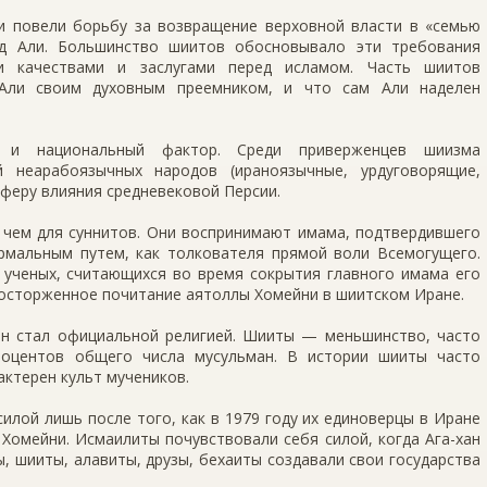
ки повели борьбу за возвращение верховной власти в «семью
од Али. Большинство шиитов обосновывало эти требования
 качествами и заслугами перед исламом. Часть шиитов
 Али своим духовным преемником, и что сам Али наделен
и национальный фактор. Среди приверженцев шиизма
й неарабоязычных народов (ираноязычные, урдуговорящие,
сферу влияния средневековой Персии.
 чем для суннитов. Они воспринимают имама, подтвердившего
рмальным путем, как толкователя прямой воли Всемогущего.
 ученых, считающихся во время сокрытия главного имама его
восторженное почитание аятоллы Хомейни в шиитском Иране.
ан стал официальной религией. Шииты — меньшинство, часто
роцентов общего числа мусульман. В истории шииты часто
актерен культ мучеников.
илой лишь после того, как в 1979 году их единоверцы в Иране
 Хомейни. Исмаилиты почувствовали себя силой, когда Ага-хан
ы, шииты, алавиты, друзы, бехаиты создавали свои государства