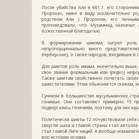
После убийства Али в 661 г. его сторонни
Пророка», имея в виду исключительно р
родством Али с Пророком, его личными
проповедовала, что Мухаммад назначил
божественной благодатью.
В формировании шиизма сыграл роль 
непропорционально много представителе
берберские), а также народов, входивших в 
Для шиитов роль имама значительно выше,
свое звание формальным или (редко) нефо
Также шиитам свойственно почитать своих
заместителями. Этим обьясняется скажем, 
Суннизм в большинстве мусульманских стр
гонимые. Они составляют примерно 15 п
подвергались гонениям, поэтому для них хар
Политически шииты-12 почувствовали себя с
свергли шаха и главой страны стал аятолла
стал главой Лиги наций. А вообще исмаилит
всю историю ислама.