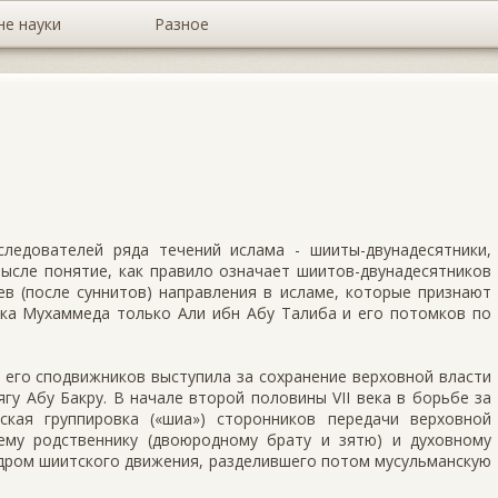
не науки
Разное
едователей ряда течений ислама - шииты-двунадесятники,
мысле понятие, как правило означает шиитов-двунадесятников
ев (после суннитов) направления в исламе, которые признают
ка Мухаммеда только Али ибн Абу Талиба и его потомков по
 его сподвижников выступила за сохранение верховной власти
ягу Абу Бакру. В начале второй половины VII века в борьбе за
ская группировка («шиа») сторонников передачи верховной
ему родственнику (двоюродному брату и зятю) и духовному
ядром шиитского движения, разделившего потом мусульманскую