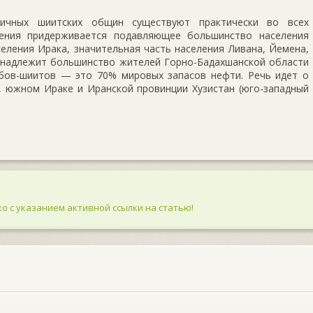
ичных шиитских общин существуют практически во всех
чения придерживается подавляющее большинство населения
еления Ирака, значительная часть населения Ливана, Йемена,
ринадлежит большинство жителей Горно-Бадахшанской области
бов-шиитов — это 70% мировых запасов нефти. Речь идет о
, южном Ираке и Иранской провинции Хузистан (юго-западный
о с указанием активной ссылки на статью!