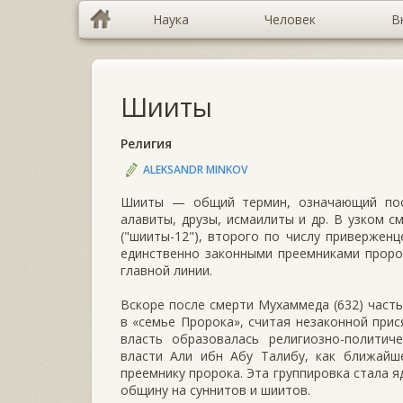
Наука
Человек
В
Шииты
Религия
ALEKSANDR MINKOV
Шииты — общий термин, означающий посл
алавиты, друзы, исмаилиты и др. В узком с
("шииты-12"), второго по числу приверженц
единственно законными преемниками проро
главной линии.
Вскоре после смерти Мухаммеда (632) часть
в «семье Пророка», считая незаконной прис
власть образовалась религиозно-политиче
власти Али ибн Абу Талибу, как ближайш
преемнику пророка. Эта группировка стала 
общину на суннитов и шиитов.