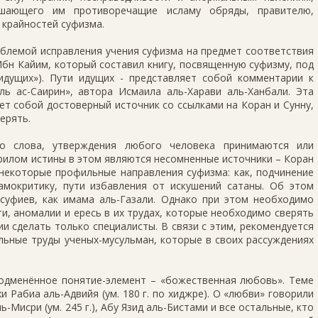
ешающего им противоречащие исламу обряды, правителю,
 крайностей суфизма.
блемой исправления учения суфизма на предмет соответствия
 Ибн Кайим, который составил книгу, посвященную суфизму, под
идущих»). Пути идущих - представляет собой комментарии к
ь ас-Саирин», автора Исмаила аль-Харави аль-Ханбали. Эта
яет собой достоверный источник со ссылками на Коран и Сунну,
ерять.
о слова, утверждения любого человека принимаются или
ерилом истины в этом являются несомненные источники – Коран
некоторые профильные направления суфизма: как, подчинение
амокритику, пути избавления от искушений сатаны. Об этом
суфиев, как имама аль-Газали. Однако при этом необходимо
и, аномалии и ересь в их трудах, которые необходимо сверять
ии сделать только специалисты. В связи с этим, рекомендуется
ьные труды ученых-мусульман, которые в своих рассуждениях
подменённое понятие-элемент – «божественная любовь». Теме
 Рабиа аль-Адвийя (ум. 180 г. по хиджре). О «любви» говорили
ль-Мисри (ум. 245 г.), Абу Язид аль-Бистами и все остальные, кто