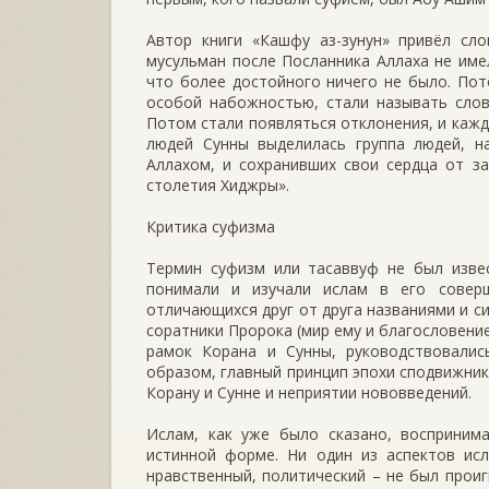
Автор книги «Кашфу аз-зунун» привёл сло
мусульман после Посланника Аллаха не име
что более достойного ничего не было. Пот
особой набожностью, стали называть слова
Потом стали появляться отклонения, и кажд
людей Сунны выделилась группа людей, н
Аллахом, и сохранивших свои сердца от з
столетия Хиджры».
Критика суфизма
Термин суфизм или тасаввуф не был извес
понимали и изучали ислам в его соверш
отличающихся друг от друга названиями и с
соратники Пророка (мир ему и благословени
рамок Корана и Сунны, руководствовалис
образом, главный принцип эпохи сподвижник
Корану и Сунне и неприятии нововведений.
Ислам, как уже было сказано, воспринима
истинной форме. Ни один из аспектов исл
нравственный, политический – не был проиг