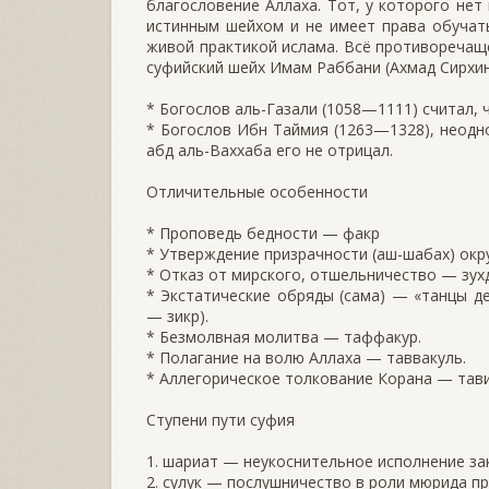
благословение Аллаха. Тот, у которого нет
истинным шейхом и не имеет права обучать
живой практикой ислама. Всё противоречащ
суфийский шейх Имам Раббани (Ахмад Сирхинд
* Богослов аль-Газали (1058—1111) считал, 
* Богослов Ибн Таймия (1263—1328), неодн
абд аль-Ваххаба его не отрицал.
Отличительные особенности
* Проповедь бедности — факр
* Утверждение призрачности (аш-шабах) ок
* Отказ от мирского, отшельничество — зух
* Экстатические обряды (сама) — «танцы д
— зикр).
* Безмолвная молитва — таффакур.
* Полагание на волю Аллаха — таввакуль.
* Аллегорическое толкование Корана — тави
Ступени пути суфия
1. шариат — неукоснительное исполнение за
2. сулук — послушничество в роли мюрида пр