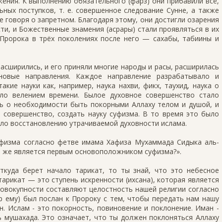
ения. К выполнению обязательного (фарз) они прибавили всё,
ных поступков, т. е. совершенное следование Сунне, а также
е говоря о запретном. Благодаря этому, они достигли озарения
сти, и Божественные знамения (асрары) стали проявляться в их
Пророка в трёх поколениях после него — сахабы, табиины и
расширились, и его приняли многие народы и расы, расширилась
новые направления. Каждое направление разрабатывало и
акие науки как, например, наука нахви, фикх, таухид, наука о
ыло велением времени. Былое духовное совершенство стало
ть о необходимости быть покорными Аллаху телом и душой, и
 совершенство, создать науку суфизма. В то время это было
ало восстановлению утрачиваемой духовности ислама.
уфизма согласно фетве имама Хафиза Мухаммада Сидыка аль-
то же является первым основоположником суфизма?».
откуда берет начало тарикат, то ты знай, что это небесное
 тарикат — это ступень искренности (ихсана), которая является
совокупности составляют целостность нашей религии согласно
р ему) был послан к Пророку с тем, чтобы передать нам нашу
ан. Ислам - это покорность, повиновение и поклонение. Иман -
нь мушахада. Это означает, что ты должен поклоняться Аллаху