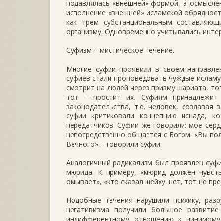
подавлялась «внешней» формой, а осмысле
исполнение «внешней» исламской обрядности
как трем субстанциональным составляющи
организму. Одновременно учитывались интер
Суфизм – мистическое течение.
Многие суфии проявили в своем направлен
суфиев стали проповедовать чуждые исламу и
смотрит на людей через призму шариата, тот
тот – простит их. Суфиям принадлежит
законодательства, т.е. человек, создавая
суфии критиковали концепцию иснада, к
передатчиков. Суфии же говорили: мое серд
непосредственно общается с Богом. «Вы по
Вечного», - говорили суфии.
Аналогичный радикализм был проявлен суфи
мюрида. К примеру, «мюрид должен чувств
омывает», «кто сказал шейху: нет, тот не пр
Подобные течения нарушили психику, разр
негативизма получили большое развитие
индифферентному отношению к чинимому 