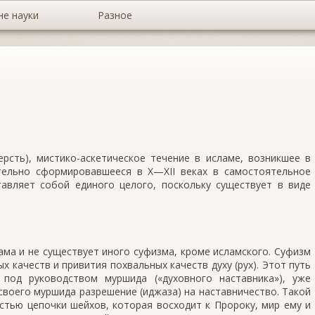
не науки
Разное
сть), мистико-аскетическое течение в исламе, возникшее в
ательно сформировавшееся в X—XII веках в самостоятельное
тавляет собой единого целого, поскольку существует в виде
ма и не существует иного суфизма, кроме исламского. Суфизм
х качеств и привития похвальных качеств духу (рух). Этот путь
под руководством муршида («духовного наставника»), уже
своего муршида разрешение (иджаза) на наставничество. Такой
астью цепочки шейхов, которая восходит к Пророку, мир ему и