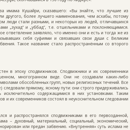
ва имама Кушайри, сказавшего: «Вы знайте, что лучшие из
ли другого, более лучшего наименования, чем асхабы, потому
ом люди стали разными, и некоторых из людей, отличавшихся
ми „зухад“ и „уббад“, т.е. отшельниками и поклоняющимися.
ое ответвление заявляло, что именно они и есть и тогда же из
азывавших себя суфиями и связавших свои души с Великим
абвения. Такое название стало распространённым со второго
тен в эпоху сподвижников. Сподвижники и их современники
енном, многогранном виде. Они не создавали каких-либо
имволами обособленных групп, новых религиозных течений. Все
е) следовали прямому, ясному пути: они строго придерживались
ь исключительно содержащимися в них установками. Таким
ов и их современников состоял в неукоснительном следовании
лся и распространялся сподвижниками в его первозданной,
ама – духовный, материальный, социальный, экономический,
норирован или предан забвению. «Внутренняя» суть ислама не