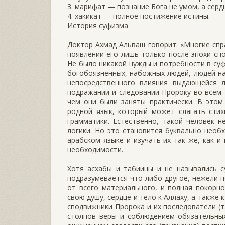
3. марифат — познание Бога не умом, а серд
4. хакикат — полное постижение истины.
История суфизма
Доктор Ахмад Альваш говорит: «Многие спр
появлении его лишь только после эпохи спо
Не было никакой нужды и потребности в суф
богобоязненных, набожных людей, людей на
непосредственного влияния выдающейся л
подражании и следовании Пророку во всём. 
чем они были заняты практически. В этом
родной язык, который может слагать стих
грамматики. Естественно, такой человек н
логики. Но это становится буквально необ
арабском языке и изучать их так же, как и
необходимости.
Хотя асхабы и табиины и не назывались с
подразумевается что-либо другое, нежели 
от всего материального, и полная покорн
свою душу, сердце и тело к Аллаху, а также
сподвижники Пророка и их последователи (т
столпов веры и соблюдением обязательных