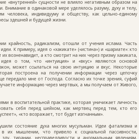
ние «внутренней» сущности не влияло негативным образом на
. Внимание в одинаковой мере уделялось разуму, духу и телу,
м человека, индивидууму и обществу, как цельно-единому
есы здешней и будущей жизни.
ии крайность, радикализм, отошли от учения ислама. Часть
деи. К примеру, идея о «хакикате» («истина») и «шариате»: кто
 их возненавидит, а кто смотрит на них через призму хакиката,
 идея о том, что «интуиция» и «вкус» являются основой
 закон, может ссылаться на свою интуицию и вкус. Некоторые
оторая построена на получении информации через цепочку
це передало мне от Господа. Согласно их точке зрения, суфий
лучаете информацию через мертвых, а мы получаем от Живого,
ями в воспитательной практике, которая уничижает личность
овать себя перед шейхом, как мертвец перед тем, кто его
еуспеет», «кто возражает, тот будет изгнанным».
ушили состояние духа многих мусульман. Идеи фатализма и
 в их мышлении, что привело к социальной пассивности,
злу, тирании, несправедливости и анормальным явлениям,