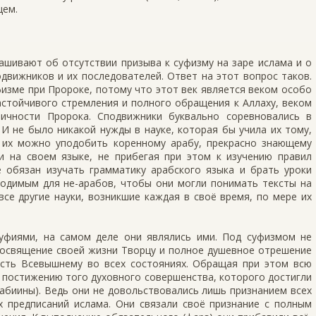
цем.
ашивают об отсутствии призыва к суфизму на заре ислама и о
движников и их последователей. Ответ на этот вопрос таков.
изме при Пророке, потому что этот век является веком особо
стойчивого стремления и полного обращения к Аллаху, веком
ичности Пророка. Сподвижники буквально соревновались в
И не было никакой нужды в науке, которая бы учила их тому,
 их можно уподобить коренному арабу, прекрасно знающему
и на своем языке, не прибегая при этом к изучению правил
е обязан изучать грамматику арабского языка и брать уроки
ходимым для не-арабов, чтобы они могли понимать тексты на
 все другие науки, возникшие каждая в своё время, по мере их
уфиями, на самом деле они являлись ими. Под суфизмом не
посвящение своей жизни Творцу и полное душевное отрешение
ость Всевышнему во всех состояниях. Обращая при этом всю
 к постижению того духовного совершенства, которого достигли
абиины). Ведь они не довольствовались лишь признанием всех
 предписаний ислама. Они связали своё признание с полным