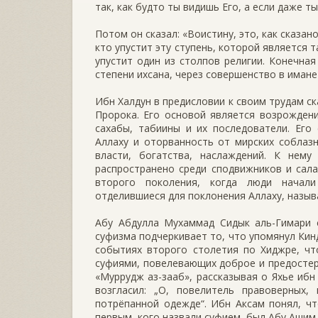
так, как будто ты видишь Его, а если даже ты
Потом он сказал: «Воистину, это, как сказан
кто упустит эту ступень, которой является т
упустит один из столпов религии. Конечная
степени ихсана, через совершенство в имане
Ибн Халдун в предисловии к своим трудам ск
Пророка. Его основой является возрождени
сахабы, табиины и их последователи. Его
Аллаху и оторванность от мирских соблаз
власти, богатства, наслаждений. К нем
распространено среди сподвижников и сала
второго поколения, когда люди начали
отделившиеся для поклонения Аллаху, назыв
Абу Абдулла Мухаммад Сидык аль-Гимари с
суфизма подчеркивает то, что упомянул Кин
событиях второго столетия по Хиджре, чт
суфиями, повелевающих доброе и предостер
«Муррудж аз-зааб», рассказывая о Яхье ибн 
возгласил: „О, повелитель правоверных
потрёпанной одежде“. Ибн Аксам понял, что
первым, кого назвали суфием, был Абу Ашим 