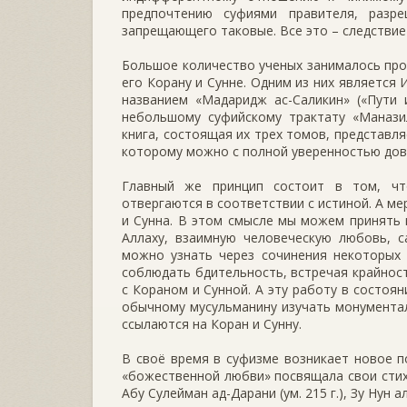
предпочтению суфиями правителя, разр
запрещающего таковые. Все это – следствие
Большое количество ученых занималось про
его Корану и Сунне. Одним из них является
названием «Мадаридж ас-Саликин» («Пути 
небольшому суфийскому трактату «Маназил
книга, состоящая их трех томов, представл
которому можно с полной уверенностью дов
Главный же принцип состоит в том, чт
отвергаются в соответствии с истиной. А м
и Сунна. В этом смысле мы можем принять 
Аллаху, взаимную человеческую любовь, с
можно узнать через сочинения некоторых 
соблюдать бдительность, встречая крайност
с Кораном и Сунной. А эту работу в состоян
обычному мусульманину изучать монументал
ссылаются на Коран и Сунну.
В своё время в суфизме возникает новое 
«божественной любви» посвящала свои стихи
Абу Сулейман ад-Дарани (ум. 215 г.), Зу Нун а