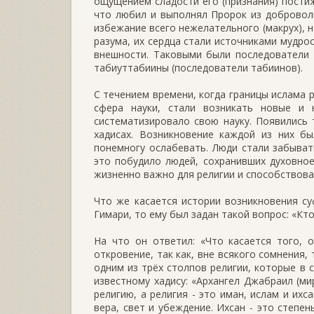
ощущением сладости его (признания) постиж
что любил и выполнял Пророк из доброволь
избежание всего нежелательного (макрух), н
разума, их сердца стали источниками мудро
внешности. Таковыми были последователи 
табиуттабиины (последователи табиинов).
С течением времени, когда границы ислама 
сфера науки, стали возникать новые и 
систематизировало свою науку. Появились т
хадисах. Возникновение каждой из них б
понемногу ослабевать. Люди стали забыва
это побудило людей, сохранивших духовное
жизненно важно для религии и способствов
Что же касается истории возникновения с
Гимари, то ему был задан такой вопрос: «К
На что он ответил: «Что касается того, 
откровение, так как, вне всякого сомнения,
одним из трёх столпов религии, которые в 
известному хадису: «Архангел Джабраил (ми
религию, а религия - это иман, ислам и ихс
вера, свет и убеждение. Ихсан - это степе