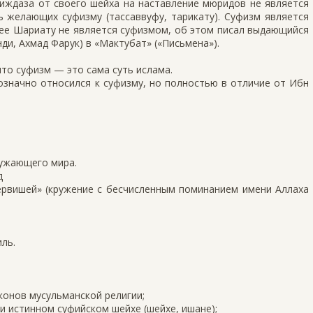
 иждаза от своего шейха на наставление мюридов не является
 желающих суфизму (тассаввуфу, тарикату). Суфизм является
ее Шариату не является суфизмом, об этом писал выдающийся
и, Ахмад Фарук) в «Мактубат» («Письмена»).
что суфизм — это сама суть ислама.
означно относился к суфизму, но полностью в отличие от Ибн
ружающего мира.
д
ервишей» (кружение с бесчисленным поминанием имени Аллаха
ль.
конов мусульманской религии;
и истинном суфийском шейхе (шейхе, ишане);