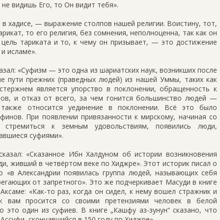
 не видишь Его, то Он видит тебя».
о в хадисе, — выражение столпов нашей религии. Воистину, тот,
арикат, то его религия, без сомнения, неполноценна, так как он
 цель тариката и то, к чему он призывает, — это достижение
 и исламе».
азал: «Суфизм — это одна из шариатских наук, возникших после
е пути прежних (праведных людей) из нашей Уммы, таких как
 стержнем является упорство в поклонении, обращенность к
нов, и отказ от всего, за чем гонится большинство людей —
у также относится уединение в поклонении. Всё это было
финов. При появлении привязанности к мирскому, начиная со
 стремиться к земным удовольствиям, появились люди,
авшиеся суфиями».
казал: «Сказанное Ибн Халдуном об истории возникновения
ди, живший в четвёртом веке по Хиджре». Этот историк писал о
о «в Александрии появилась группа людей, называющих себя
егающих от запретного». Это же подчеркивает Масуди в книге
Аксаме: «Как-то раз, когда он сидел, к нему вошел стражник и
, к вам просится со своими претензиями человек в белой
 это один из суфиев. В книге „Кашфу аз-зунун“ сказано, что
Ассуфи, скончавшийся в 150 году по Хиджре».