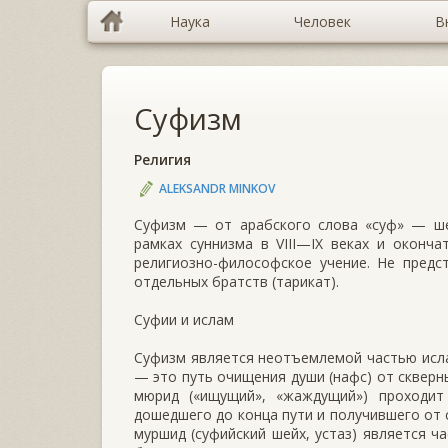
Наука
Человек
В
Суфизм
Религия
ALEKSANDR MINKOV
Суфизм — от арабского слова «суф» — шер
рамках суннизма в VIII—IX веках и оконч
религиозно-философское учение. Не предс
отдельных братств (тарикат).
Суфии и ислам
Суфизм является неотъемлемой частью исла
— это путь очищения души (нафс) от скверны
мюрид («ищущий», «жаждущий») проходит 
дошедшего до конца пути и получившего от 
муршид (суфийский шейх, устаз) является ч