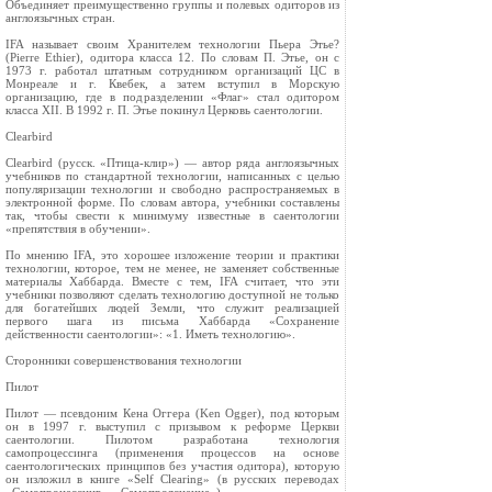
Объединяет преимущественно группы и полевых одиторов из
англоязычных стран.
IFA называет своим Хранителем технологии Пьера Этье?
(Pierre Ethier), одитора класса 12. По словам П. Этье, он с
1973 г. работал штатным сотрудником организаций ЦС в
Монреале и г. Квебек, а затем вступил в Морскую
организацию, где в подразделении «Флаг» стал одитором
класса XII. В 1992 г. П. Этье покинул Церковь саентологии.
Clearbird
Clearbird (русск. «Птица-клир») — автор ряда англоязычных
учебников по стандартной технологии, написанных с целью
популяризации технологии и свободно распространяемых в
электронной форме. По словам автора, учебники составлены
так, чтобы свести к минимуму известные в саентологии
«препятствия в обучении».
По мнению IFA, это хорошее изложение теории и практики
технологии, которое, тем не менее, не заменяет собственные
материалы Хаббарда. Вместе с тем, IFA считает, что эти
учебники позволяют сделать технологию доступной не только
для богатейших людей Земли, что служит реализацией
первого шага из письма Хаббарда «Сохранение
действенности саентологии»: «1. Иметь технологию».
Сторонники совершенствования технологии
Пилот
Пилот — псевдоним Кена Оггера (Ken Ogger), под которым
он в 1997 г. выступил с призывом к реформе Церкви
саентологии. Пилотом разработана технология
самопроцессинга (применения процессов на основе
саентологических принципов без участия одитора), которую
он изложил в книге «Self Clearing» (в русских переводах