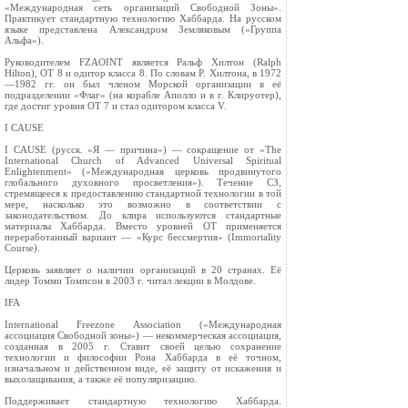
«Международная сеть организаций Свободной Зоны».
Практикует стандартную технологию Хаббарда. На русском
языке представлена Александром Земляковым («Группа
Альфа»).
Руководителем FZAOINT является Ральф Хилтон (Ralph
Hilton), OT 8 и одитор класса 8. По словам Р. Хилтона, в 1972
—1982 гг. он был членом Морской организации в её
подразделении «Флаг» (на корабле Аполло и в г. Клируотер),
где достиг уровня OT 7 и стал одитором класса V.
I CAUSE
I CAUSE (русск. «Я — причина») — сокращение от «The
International Church of Advanced Universal Spiritual
Enlightenment» («Международная церковь продвинутого
глобального духовного просветления»). Течение СЗ,
стремящееся к предоставлению стандартной технологии в той
мере, насколько это возможно в соответствии с
законодательством. До клира используются стандартные
материалы Хаббарда. Вместо уровней OT применяется
переработанный вариант — «Курс бессмертия» (Immortality
Course).
Церковь заявляет о наличии организаций в 20 странах. Её
лидер Томми Томпсон в 2003 г. читал лекции в Молдове.
IFA
International Freezone Association («Международная
ассоциация Свободной зоны») — некоммерческая ассоциация,
созданная в 2005 г. Ставит своей целью сохранение
технологии и философии Рона Хаббарда в её точном,
изначальном и действенном виде, её защиту от искажения и
выхолащивания, а также её популяризацию.
Поддерживает стандартную технологию Хаббарда.