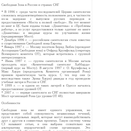
Свободная Зона в России и странах СНГ
* В 1996 г. среди части последователей Церкви саентологии
сложилась неудовлетворённость положением дел, в частности
из-за задержки c выпуском русских переводов и
предоставлением «Моста к полной свободе». На тот момент
из книг в ЦС были изданы только «Дианетика» и «Проблемы
работы», а из услуг предоставлялся только одитинг по книге
«Дианетика» и вводные курсы по улучшению жизни
(предваряющие Мост).
* Декабрь 1996 г. — российским саентологам стало известно
о существовании Свободной зоны Европы.
* Январь 1997 г. — Москву посетили Бернд Любек (президент
Ассоциации Свободная зона) и Отфрид Крумфольц (секретарь
Всемирного комитета ОТ), которые встретились с группой
интересующихся.
* Июнь 1997 г. — группа саентологов в Москве начала
проходить курс «Компетентный саентолог Хаббарда»
(первый курс на Мосту). В августе 1997 г. О. Крумфольц и
Макс Хаури (председатель Комитета организаций Рона)
приняли практическую часть курса. С тех пор они (а
впоследствии также Эрика Хаури) дважды в год проводили
учебные лагеря в России и СНГ.
* 1999 г. — в одном из таких лагерей в Одессе началось
предоставление уровней OT.
* 2007 г. — первые саентологи из СНГ полностью завершили
Мост организаций Рона (до уровня OT 48).
Особенности
Свободная зона не имеет единого управления, но
представляет собой совокупность независимых течений,
групп и отдельных людей, которые могут взаимодействовать
друг с другом в совместных проектах. Такую систему члены
СЗ называют сетью, и она выбрана сознательно как
альтернатива иерархической схеме организации. Это