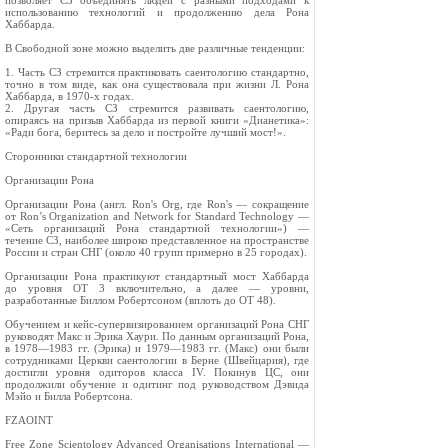
позволяет СЗ объединять людей с разными подходами к
использованию технологий и продолжению дела Рона
Хаббарда.
В Свободной зоне можно выделить две различные тенденции:
1. Часть СЗ стремится практиковать саентологию стандартно,
точно в том виде, как она существовала при жизни Л. Рона
Хаббарда, в 1970-х годах.
2. Другая часть СЗ стремится развивать саентологию,
опираясь на призыв Хаббарда из первой книги «Дианетика»:
«Ради бога, беритесь за дело и постройте лучший мост!».
Сторонники стандартной технологии
Организации Рона
Организации Рона (англ. Ron's Org, где Ron's — сокращение
от Ron’s Organization and Network for Standard Technology —
«Cеть организаций Рона стандартной технологии») —
течение СЗ, наиболее широко представленное на пространстве
России и стран СНГ (около 40 групп примерно в 25 городах).
Организации Рона практикуют стандартный мост Хаббарда
до уровня OT 3 включительно, а далее — уровни,
разработанные Биллом Робертсоном (вплоть до OT 48).
Обучением и кейс-супервизированием организаций Рона СНГ
руководят Макс и Эрика Хаури. По данным организаций Рона,
в 1978—1983 гг. (Эрика) и 1979—1983 гг. (Макс) они были
сотрудниками Церкви саентологии в Берне (Швейцария), где
достигли уровня одиторов класса IV. Покинув ЦС, они
продолжили обучение и одитинг под руководством Дэвида
Мэйо и Билла Робертсона.
FZAOINT
Free Zone Scientology Advanced Organisations International —