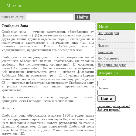
Murzim
поиск по сайту
Свободная Зона
Меню
Свободная зона — течение саентологии, обособленное от
Энциклопедии
Церкви саентологии (ЦС) и состоящее из независимых друг от
друга движений, групп и отдельных людей, исповедующих и
Наука
практикующих саентологию в изначальном виде (как она
Человек
изложена основателем Роном Хаббардом) или с
модификациями, предложенными его последователями.
Гороскопы
Свободная зона неоднородна по своим воззрениям — её
Необъяснимое
участников объединяет желание практиковать саентологию
свободно, без неприемлемых ограничений. В частности,
Народные средства
члены СЗ отделяют себя от Церкви саентологии, усматривая в
ней искажение изначального духа и методов философии
Авторизация
Хаббарда. Многие основатели групп СЗ обучались в Церкви
саентологии, но затем покинули её — поэтому ряд лидеров
Логин:
СЗ и некоторые наблюдатели рассматривают Свободную зону
в рамках саентологии как аналог протестантизма в
Пароль:
христианстве.
Церковь саентологии, в свою очередь, не признаёт
принадлежности Свободной зоны к саентологии.
Регистрация на сайте!
История
Забыли пароль?
Свободная зона образовалась в начале 1980-х годов, когда
часть сотрудников и прихожан покинула Церковь саентологии
из-за несогласия с политикой нового руководства во главе с
Дэвидом Мицкевичем. Среди основателей Свободной зоны
были Билл Робертсон и Дэвид Мэйо, высокопоставленные
сотрудники ЦС.