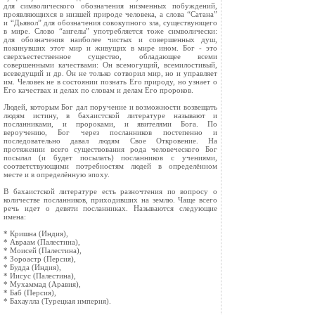
для символического обозначения низменных побуждений,
проявляющихся в низшей природе человека, а слова “Сатана”
и “Дьявол” для обозначения совокупного зла, существующего
в мире. Слово “ангелы” употребляется тоже символически:
для обозначения наиболее чистых и совершенных душ,
покинувших этот мир и живущих в мире ином. Бог - это
сверхъестественное существо, обладающее всеми
совершенными качествами: Он всемогущий, всемилостивый,
всеведущий и др. Он не только сотворил мир, но и управляет
им. Человек не в состоянии познать Его природу, но узнает о
Его качествах и делах по словам и делам Его пророков.
Людей, которым Бог дал поручение и возможности возвещать
людям истину, в бахаистской литературе называют и
посланниками, и пророками, и явителями Бога. По
вероучению, Бог через посланников постепенно и
последовательно давал людям Свое Откровение. На
протяжении всего существования рода человеческого Бог
посылал (и будет посылать) посланников с учениями,
соответствующими потребностям людей в определённом
месте и в определённую эпоху.
В бахаистской литературе есть разночтения по вопросу о
количестве посланников, приходивших на землю. Чаще всего
речь идет о девяти посланниках. Называются следующие
имена:
* Кришна (Индия),
* Авраам (Палестина),
* Моисей (Палестина),
* Зороастр (Персия),
* Будда (Индия),
* Иисус (Палестина),
* Мухаммад (Аравия),
* Баб (Персия),
* Бахаулла (Турецкая империя).