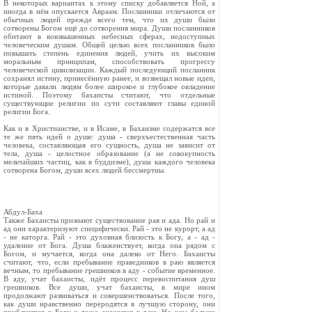
В некоторых вариантах к этому списку добавляется Ной, а
иногда в нём опускается Авраам. Посланники отличаются от
обычных людей прежде всего тем, что их души были
сотворены Богом ещё до сотворения мира. Души посланников
обитают в вовзвышенных небесных сферах, недоступных
человеческим душам. Общей целью всех посланников было
повышать степень единения людей, учить их высоким
моральным принципам, способствовать прогрессу
человеческой цивилизации. Каждый последующий посланник
сохранял истину, принесённую ранее, и возвещал новые идеи,
которые давали людям более широкое и глубокое овладение
истиной. Поэтому бахаисты считают, что отдельные
существующие религии по сути составляют главы единой
религии Бога.
Как и в Христианстве, и в Исаме, в Бахаизме содержатся все
те же пять идей о душе: душа - сверхъестественная часть
человека, составляющая его сущность, душа не зависит от
тела, душа - целостное образование (а не совокупность
мельчайших частиц, как в буддизме), душа каждого человека
сотворена Богом, души всех людей бессмертны.
Абдул-Баха
Также Бахаисты признают существование рая и ада. Но рай и
ад они характеризуют специфически. Рай - это не курорт, а ад
- не каторга. Рай - это духовная близость к Богу, а - ад -
удаление от Бога. Душа блаженствует, когда она рядом с
Богом, и мучается, когда она далеко от Него. Бахаисты
считают, что, если пребывание праведников в раю является
вечным, то пребывание грешников в аду - событие временное.
В аду, учат бахаисты, идёт процесс перевоспитания душ
грешников. Все души, учат бахаисты, в мире ином
продолжают развиваться и совершенствоваться. После того,
как души нравственно переродятся в лучшую сторону, они