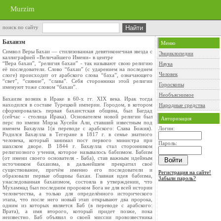
Murzim
поиск по сайту
Бахаизм
Меню
Символ Веры Бахаи — стилизованная девятиконечная звезда с
Энциклопедии
каллиграфией «Величайшего Имени» в центре
“Вера бахаи”, “религия бахаи” - так называют свою религию
Наука
её последователи. Слово “бахаи” (с ударением на последнем
Человек
слоге) происходит от арабского слова “баха”, означающего
“свет”, “сияние”, “слава”. Себя сторонники этой религии
Гороскопы
именуют тоже словом “бахаи”.
Необъяснимое
Бахаизм возник в Ираке в 60-х гг. XIX века. Ирак тогда
находился в составе Турецкой империи. Городом, в котором
Народные средства
сформировалась первая бахаистская община, был Багдад
(сейчас - столица Ирака). Основателем новой религии был
Авторизация
перс по имени Мирза Хусейн Али, ставший известным под
именем Бахаулла 1(в переводе с арабского: Слава Божия).
Логин:
Родился Бахаулла в Тегеране в 1817 г. в семье знатного
человека, который занимал пост первого министра при
Пароль:
шахском дворе. В 1844 г. Бахаулла стал сторонником
религиозного учения, которое называлось бабизмом. Бабизм
(от имени своего основателя - Баба), став важным идейным
источником бахаизма, в дальнейшем прекратил своё
существование, причём именно его последователи и
Регистрация на сайте!
образовали первые общины бахаи. Главная идея бабизма,
Забыли пароль?
унаследованная бахаизмом, состояла в утверждении, что
Мухаммад был последним пророком Бога не для всей истории
человечества, а только для определённого исторического
этапа, что после него новый этап открывают два пророка,
одним из которых является Баб (в переводе с арабского:
Врата), а имя второго, который придет позже, пока
неизвестно. Баб объявил о своей миссии провозвестника