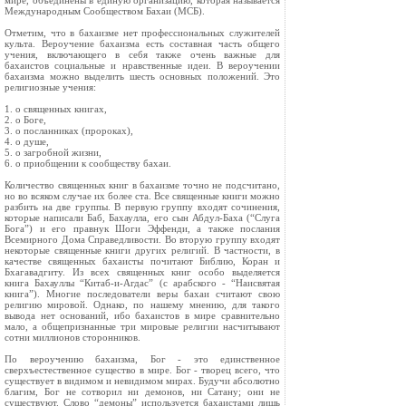
мире, объединены в единую организацию, которая называется
Международным Сообществом Бахаи (МСБ).
Отметим, что в бахаизме нет профессиональных служителей
культа. Вероучение бахаизма есть составная часть общего
учения, включающего в себя также очень важные для
бахаистов социальные и нравственные идеи. В вероучении
бахаизма можно выделить шесть основных положений. Это
религиозные учения:
1. о священных книгах,
2. о Боге,
3. о посланниках (пророках),
4. о душе,
5. о загробной жизни,
6. о приобщении к сообществу бахаи.
Количество священных книг в бахаизме точно не подсчитано,
но во всяком случае их более ста. Все священные книги можно
разбить на две группы. В первую группу входят сочинения,
которые написали Баб, Бахаулла, его сын Абдул-Баха (“Слуга
Бога”) и его правнук Шоги Эффенди, а также послания
Всемирного Дома Справедливости. Во вторую группу входят
некоторые священные книги других религий. В частности, в
качестве священных бахаисты почитают Библию, Коран и
Бхагавадгиту. Из всех священных книг особо выделяется
книга Бахауллы “Китаб-и-Агдас” (с арабского - “Наисвятая
книга”). Многие последователи веры бахаи считают свою
религию мировой. Однако, по нашему мнению, для такого
вывода нет оснований, ибо бахаистов в мире сравнительно
мало, а общепризнанные три мировые религии насчитывают
сотни миллионов сторонников.
По вероучению бахаизма, Бог - это единственное
сверхъестественное существо в мире. Бог - творец всего, что
существует в видимом и невидимом мирах. Будучи абсолютно
благим, Бог не сотворил ни демонов, ни Сатану; они не
существуют. Слово “демоны” используется бахаистами лишь