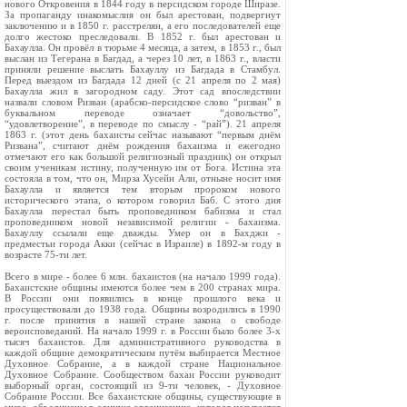
нового Откровения в 1844 году в персидском городе Ширазе.
За пропаганду инакомыслия он был арестован, подвергнут
заключению и в 1850 г. расстрелян, а его последователей еще
долго жестоко преследовали. В 1852 г. был арестован и
Бахаулла. Он провёл в тюрьме 4 месяца, а затем, в 1853 г., был
выслан из Тегерана в Багдад, а через 10 лет, в 1863 г., власти
приняли решение выслать Бахауллу из Багдада в Стамбул.
Перед выездом из Багдада 12 дней (с 21 апреля по 2 мая)
Бахаулла жил в загородном саду. Этот сад впоследствии
назвали словом Ризван (арабско-персидское слово “ризван” в
буквальном переводе означает “довольство”,
“удовлетворение”, в переводе по смыслу - “рай”). 21 апреля
1863 г. (этот день бахаисты сейчас называют “первым днём
Ризвана”, считают днём рождения бахаизма и ежегодно
отмечают его как большой религиозный праздник) он открыл
своим ученикам истину, полученную им от Бога. Истина эта
состояла в том, что он, Мирза Хусейн Али, отныне носит имя
Бахаулла и является тем вторым пророком нового
исторического этапа, о котором говорил Баб. С этого дня
Бахаулла перестал быть проповедником бабизма и стал
проповедником новой независимой религии - бахаизма.
Бахауллу ссылали еще дважды. Умер он в Бахджи -
предместьи города Акки (сейчас в Израиле) в 1892-м году в
возрасте 75-ти лет.
Всего в мире - более 6 млн. бахаистов (на начало 1999 года).
Бахаистские общины имеются более чем в 200 странах мира.
В России они появились в конце прошлого века и
просуществовали до 1938 года. Общины возродились в 1990
г. после принятия в нашей стране закона о свободе
вероисповеданий. На начало 1999 г. в России было более 3-х
тысяч бахаистов. Для административного руководства в
каждой общине демократическим путём выбирается Местное
Духовное Собрание, а в каждой стране Национальное
Духовное Собрание. Сообществом бахаи России руководит
выборный орган, состоящий из 9-ти человек, - Духовное
Собрание России. Все бахаистские общины, существующие в