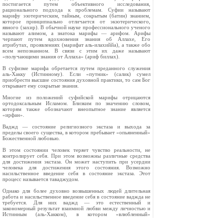
постигается путем объективного исследования,
рационального подхода к проблемам. Суфии называют
марифу эзотерическим, тайным, сокрытым (батин) знанием,
которое принципиально отличается от экзотерического,
явного (захир). В обычной науке профессионального ученого
называют алимом, а знатока марифы — арифом. Арифы
черпают путем вдохновения знания об Аллахе, Его
атрибутах, проявлениях (марифат аль-илахиййа), а также обо
всем непознанном. В связи с этим их даже называют
«получающими знания от Аллаха» (ариф биллах).
В суфизме марифа обретается путем преданного служения
аль-Хакку (Истинному). Если «путник» (салик) сумел
приобрести высшие состояния духовной практики, то сам Бог
открывает ему сокрытые знания.
Многие из положений суфийской марифы отрицаются
ортодоксальным Исламом. Близким по значению словом,
которям также обозначают внеопытное знание является
«ирфан».
Ваджд — состояние религиозного экстаза и выхода за
пределы своего существа, в котором пребывает «опьяненный»
Божественной любовью.
В этом состоянии человек теряет чувство реальности, не
контролирует себя. При этом возможны различные средства
для достижения экстаза. Он может наступить при усердии
человека для достижения этого состояния. Возможно
насильственное введение себя в состояние экстаза. Этот
процесс называется таваджудом.
Однако для более духовно возвышенных людей длительная
работа и насильственное введение себя в состояние ваджда не
требуется. Для них ваджд — это естественный и
закономерный результат взаимной любви между личностью и
Истинным (аль-Хакком), в котором «влюбленный»