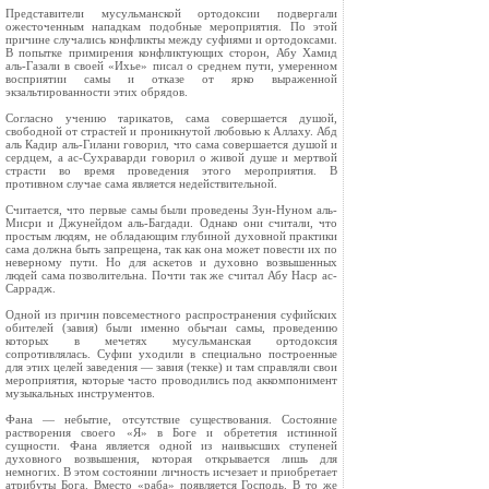
Представители мусульманской ортодоксии подвергали
ожесточенным нападкам подобные мероприятия. По этой
причине случались конфликты между суфиями и ортодоксами.
В попытке примирения конфликтующих сторон, Абу Хамид
аль-Газали в своей «Ихье» писал о среднем пути, умеренном
восприятии самы и отказе от ярко выраженной
экзальтированности этих обрядов.
Согласно учению тарикатов, сама совершается душой,
свободной от страстей и проникнутой любовью к Аллаху. Абд
аль Кадир аль-Гилани говорил, что сама совершается душой и
сердцем, а ас-Сухраварди говорил о живой душе и мертвой
страсти во время проведения этого мероприятия. В
противном случае сама является недействительной.
Считается, что первые самы были проведены Зун-Нуном аль-
Мисри и Джунейдом аль-Багдади. Однако они считали, что
простым людям, не обладающим глубиной духовной практики
сама должна быть запрещена, так как она может повести их по
неверному пути. Но для аскетов и духовно возвышенных
людей сама позволительна. Почти так же считал Абу Наср ас-
Саррадж.
Одной из причин повсеместного распространения суфийских
обителей (завия) были именно обычаи самы, проведению
которых в мечетях мусульманская ортодоксия
сопротивлялась. Суфии уходили в специально построенные
для этих целей заведения — завия (текке) и там справляли свои
мероприятия, которые часто проводились под аккомпонимент
музыкальных инструментов.
Фана — небытие, отсутствие существования. Состояние
растворения своего «Я» в Боге и обрететия истинной
сущности. Фана является одной из наивысших ступеней
духовного возвышения, которая открывается лишь для
немногих. В этом состоянии личность исчезает и приобретает
атрибуты Бога. Вместо «раба» появляется Господь. В то же