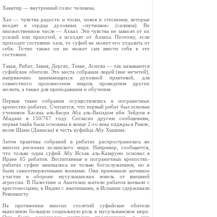
Хаватир — внутренний голос человека.
Хал — чувства радости и тоски, покоя и стеснения, которые
входят в сердца духовных «путников» (саликов). Во
множественном числе — Ахвал. Эти чувства не зависят от их
усилий или прихотей, а исходят от Аллаха. Поэтому, если
приходит состояние хала, то суфий не может его отдалить от
себя. Точно также он не может сам ввести себя в это
состояние.
Такья, Рибат, Завия, Дергях, Текке, Аситан — так называются
суфийские обители. Это места собрания людей (вне мечетей),
напряженно занимающихся духовной практикой, для
совместного произнесения зикров, проведения других
молитв, а также для преподавания и обучения.
Первые такие собрания осуществлялись в пограничных
крепостях-рибатах. Считается, что первый рибат был основан
учеником Хасана аль-Басри Абд аль-Вахидом ибн Зейдом в
Абадане в 150/767 году. Согласно другим сообщениям,
первая такйа была основана в конце 2-го века хиджры в Рамле,
возле Шама (Дамаска) в честь куфийца Абу Хашима.
Затем практика собраний в рибатах распространилась во
многих регионах исламского мира. Например, сообщается,
что только один суфий Абу Исхак аль-Казаруни основал в
Иране 65 рибатов. Воспитанные в пограничных крепостях-
рибатах суфии занимались не только богослужением, но и
были самоотверженными воинами. Они принимали активное
участие в обороне мусульманских земель от внешней
агрессии. В Палестине и Анатолии жители рибатов воевали с
крестоносцами, в Индии с язычниками, в Испании сдерживали
Реконкисту.
На протяжении многих столетий суфийские обители
выполняли большую социальную роль в мусульманском мире.