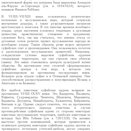
окончательной форме эта доктрина была закреплена Ахмадом
аль-Фаруки ас-Сирхинди (ум. в 1034/1624), которого
называли Имамом Раббани.
В VI/XII–VII/XIII веках осложнилось политическое
положение в мусульманском мире, который сотрясали
внутренние раздоры, а также рузрушительная экспансия
крестоносцев и монголов. В эти тяжелые времена всеобщего
упадка, среди населения усилились тенденции к духовным
ценностям, нравственному очищению и преданному
служению Богу, так как считалось, что именно отход от
духовных основ религии привел мусульманские народы ко
всеобщему упадку. Таким образом, резко возрос авторитет
суфийских сект и проповедников. Они пользовались почетом
и расположением мусульманских правителей. Например,
сельджукские султаны выделяли суфийским орденам
специальные территории, где они строили свои обители
(завии). Эти завии становились центром культурной жизни
общества. На протяжении этих столетий сформировались
суфийские центры в том виде, в котором они
функционировали на протяжении последующих веков.
Большую роль играли суфии и в Османской империи. Они
способствовали распространению и популяризации Ислама в
Анатолии и на Балканах.
Все наиболе известные суфийские ордена возникли на
протяжении VI/XII–IX/XV веков. Это Кадириты, Йасавиты,
Рифаиты, Сухравардиты, Чиштиты, Шазилиты, Мавлавиты,
Бадавиты, Десукиты, Накшбендиты, Хальватиты, Байрамиты,
Бекташи и др. Однако следует отметить, что на протяжении
этого исторического периода отмечены и случаи
противодействия суфийским идеям со стороны некоторых
известных мусульманских теоретиков, наиболее известным из
которых был Ибн Теймия (ум. в 728/1328). Он активно
выступал против нововведений, которые привносили в
исламскую доктрину некоторые суфийские ордена, против их
чрезмерного почитания учителей-шейхов, могил умерших