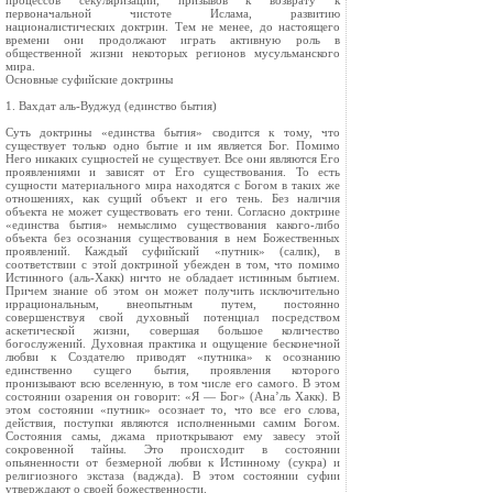
процессов секуляризации, призывов к возврату к
первоначальной чистоте Ислама, развитию
националистических доктрин. Тем не менее, до настоящего
времени они продолжают играть активную роль в
общественной жизни некоторых регионов мусульманского
мира.
Основные суфийские доктрины
1. Вахдат аль-Вуджуд (единство бытия)
Суть доктрины «единства бытия» сводится к тому, что
существует только одно бытие и им является Бог. Помимо
Него никаких сущностей не существует. Все они являются Его
проявлениями и зависят от Его существования. То есть
сущности материального мира находятся с Богом в таких же
отношениях, как сущий объект и его тень. Без наличия
объекта не может существовать его тени. Согласно доктрине
«единства бытия» немыслимо существования какого-либо
объекта без осознания существования в нем Божественных
проявлений. Каждый суфийский «путник» (салик), в
соответствии с этой доктриной убежден в том, что помимо
Истинного (аль-Хакк) ничто не обладает истинным бытием.
Причем знание об этом он может получить исключительно
иррациональным, внеопытным путем, постоянно
совершенствуя свой духовный потенциал посредством
аскетической жизни, совершая большое количество
богослужений. Духовная практика и ощущение бесконечной
любви к Создателю приводят «путника» к осознанию
единственно сущего бытия, проявления которого
пронизывают всю вселенную, в том числе его самого. В этом
состоянии озарения он говорит: «Я — Бог» (Ана’ль Хакк). В
этом состоянии «путник» осознает то, что все его слова,
действия, поступки являются исполненными самим Богом.
Состояния самы, джама приоткрывают ему завесу этой
сокровенной тайны. Это происходит в состоянии
опьяненности от безмерной любви к Истинному (сукра) и
религиозного экстаза (ваджда). В этом состоянии суфии
утверждают о своей божественности.