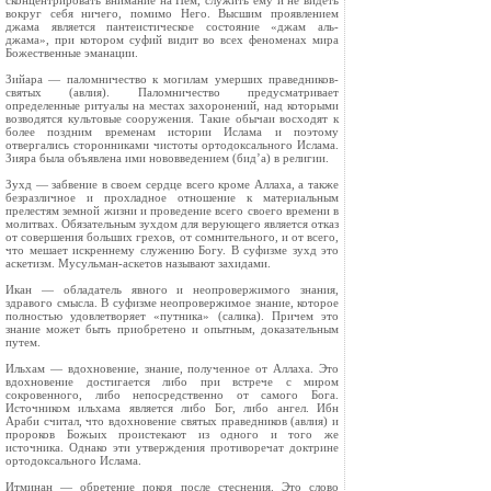
сконцентрировать внимание на Нем, служить ему и не видеть
вокруг себя ничего, помимо Него. Высшим проявлением
джама является пантеистическое состояние «джам аль-
джама», при котором суфий видит во всех феноменах мира
Божественные эманации.
Зийара — паломничество к могилам умерших праведников-
святых (авлия). Паломничество предусматривает
определенные ритуалы на местах захоронений, над которыми
возводятся культовые сооружения. Такие обычаи восходят к
более поздним временам истории Ислама и поэтому
отвергались сторонниками чистоты ортодоксального Ислама.
Зияра была объявлена ими нововведением (бид’а) в религии.
Зухд — забвение в своем сердце всего кроме Аллаха, а также
безразличное и прохладное отношение к материальным
прелестям земной жизни и проведение всего своего времени в
молитвах. Обязательным зухдом для верующего является отказ
от совершения больших грехов, от сомнительного, и от всего,
что мешает искреннему служению Богу. В суфизме зухд это
аскетизм. Мусульман-аскетов называют захидами.
Икан — обладатель явного и неопровержимого знания,
здравого смысла. В суфизме неопровержимое знание, которое
полностью удовлетворяет «путника» (салика). Причем это
знание может быть приобретено и опытным, доказательным
путем.
Ильхам — вдохновение, знание, полученное от Аллаха. Это
вдохновение достигается либо при встрече с миром
сокровенного, либо непосредственно от самого Бога.
Источником ильхама является либо Бог, либо ангел. Ибн
Араби считал, что вдохновение святых праведников (авлия) и
пророков Божьих проистекают из одного и того же
источника. Однако эти утверждения противоречат доктрине
ортодоксального Ислама.
Итминан — обретение покоя после стеснения. Это слово