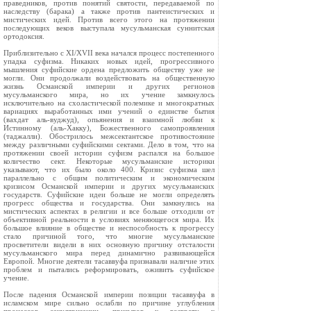
праведников, против понятий святости, передаваемой по
наследству (барака) а также против пантеистических и
мистических идей. Против всего этого на протяжении
последующих веков выступала мусульманская суннитская
ортодоксия.
Приблизительно с XI/XVII века начался процесс постепенного
упадка суфизма. Никаких новых идей, прогрессивного
мышления суфийские ордена предложить обществу уже не
могли. Они продолжали воздействовать на общественную
жизнь Османской империи и других регионов
мусульманского мира, но их учение замкнулось
исключительно на схоластической полемике и многократных
вариациях выработанных ими учений о единстве бытия
(вахдат аль-вуджуд), опьянения и взаимной любви к
Истинному (аль-Хакку), Божественного самопроявления
(таджалли). Обострилось межсектантское противостояние
между различными суфийскими сектами. Дело в том, что на
протяжении своей истории суфизм распался на большое
количество сект. Некоторые мусульманские историки
указывают, что их было около 400. Кризис суфизма шел
параллельно с общим политическим и экономическим
кризисом Османской империи и других мусульманских
государств. Суфийские идеи больше не могли определять
прогресс общества и государства. Они замкнулись на
мистических аспектах в религии и все больше отходили от
объективной реальности в условиях меняющегося мира. Их
большое влияние в обществе и неспособность к прогрессу
стало причиной того, что многие мусульманские
просветители видели в них основную причину отсталости
мусульманского мира перед динамично развивающейся
Европой. Многие деятели тасаввуфа признавали наличие этих
проблем и пытались реформировать, оживить суфийское
учение.
После падения Османской империи позиции тасаввуфа в
исламском мире сильно ослабли по причине углубления