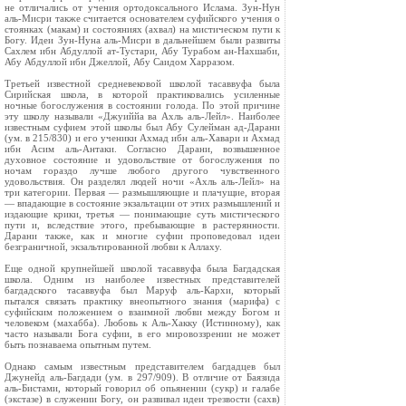
не отличались от учения ортодоксального Ислама. Зун-Нун
аль-Мисри также считается основателем суфийского учения о
стоянках (макам) и состояниях (ахвал) на мистическом пути к
Богу. Идеи Зун-Нуна аль-Мисри в дальнейшем были развиты
Сахлем ибн Абдуллой ат-Тустари, Абу Турабом ан-Нахшаби,
Абу Абдуллой ибн Джеллой, Абу Саидом Харразом.
Третьей известной средневековой школой тасаввуфа была
Сирийская школа, в которой практиковались усиленные
ночные богослужения в состоянии голода. По этой причине
эту школу называли «Джуиййа ва Ахль аль-Лейл». Наиболее
известным суфием этой школы был Абу Сулейман ад-Дарани
(ум. в 215/830) и его ученики Ахмад ибн аль-Хавари и Ахмад
ибн Асим аль-Антаки. Согласно Дарани, возвышенное
духовное состояние и удовольствие от богослужения по
ночам гораздо лучше любого другого чувственного
удовольствия. Он разделял людей ночи «Ахль аль-Лейл» на
три категории. Первая — размышляющие и плачущие, вторая
— впадающие в состояние экзальтации от этих размышлений и
издающие крики, третья — понимающие суть мистического
пути и, вследствие этого, пребывающие в растерянности.
Дарани также, как и многие суфии проповедовал идеи
безграничной, экзальтированной любви к Аллаху.
Еще одной крупнейшей школой тасаввуфа была Багдадская
школа. Одним из наиболее известных представителей
багдадского тасаввуфа был Маруф аль-Кархи, который
пытался связать практику внеопытного знания (марифа) с
суфийским положением о взаимной любви между Богом и
человеком (махабба). Любовь к Аль-Хакку (Истинному), как
часто называли Бога суфии, в его мировоззрении не может
быть познаваема опытным путем.
Однако самым известным представителем багдадцев был
Джунейд аль-Багдади (ум. в 297/909). В отличие от Баязида
аль-Бистами, который говорил об опьянении (сукр) и галабе
(экстазе) в служении Богу, он развивал идеи трезвости (сахв)