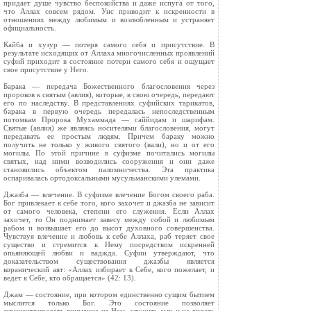
придает душе чувство беспокойства и даже испуга от того,
что Аллах совсем рядом. Унс приводит к искренности в
отношениях между любимым и возлюбленным и устраняет
официальность.
Кайба и хузур — потеря самого себя и присутствие. В
результате исходящих от Аллаха многочисленных проявлений
суфий приходит в состояние потери самого себя и ощущает
свое присутствие у Него.
Барака — передача Божественного благословения через
пророков к святым (авлия), которые, в свою очередь, передают
его по наследству. В представлениях суфийских тарикатов,
барака в первую очередь передалась непоследственным
потомкам Пророка Мухаммада — саййидам и шарифам.
Святые (авлия) же являясь носителями благословения, могут
передавать ее простым людям. Причем бараку можно
получить не только у живого святого (вали), но и от его
могилы. По этой причине в суфизме почитались могилы
святых, над ними возводились сооружения и они даже
становились объектом паломничества. Эта практика
оспаривалась ортодоксальными мусульманскими улемами.
Джазба — влечение. В суфизме влечение Богом своего раба.
Бог привлекает к себе того, кого захочет и джазба не зависит
от самого человека, степени его служения. Если Аллах
захочет, то Он поднимает завесу между собой и любимым
рабом и возвышает его до высот духовного совершенства.
Чувствуя влечение и любовь к себе Аллаха, раб теряет свое
существо и стремится к Нему посредством искренней
опьяняющей любви и ваджда. Суфии утверждают, что
доказательством существования джазбы является
коранический аят: «Аллах избирает к Себе, кого пожелает, и
ведет к Себе, кто обращается» (42: 13).
Джам — состояние, при котором единственно сущим бытием
мыслится только Бог. Это состояние позволяет