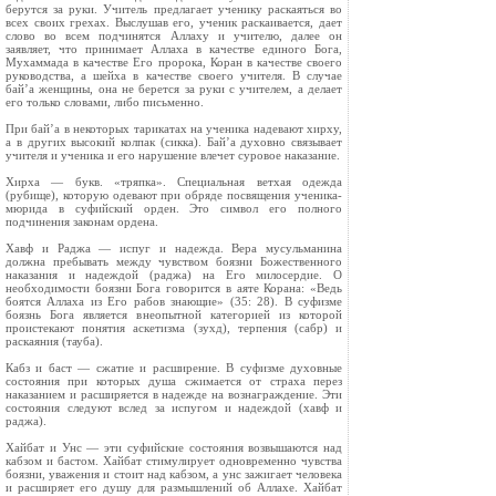
берутся за руки. Учитель предлагает ученику раскаяться во
всех своих грехах. Выслушав его, ученик раскаивается, дает
слово во всем подчинятся Аллаху и учителю, далее он
заявляет, что принимает Аллаха в качестве единого Бога,
Мухаммада в качестве Его пророка, Коран в качестве своего
руководства, а шейха в качестве своего учителя. В случае
бай’а женщины, она не берется за руки с учителем, а делает
его только словами, либо письменно.
При бай’а в некоторых тарикатах на ученика надевают хирху,
а в других высокий колпак (сикка). Бай’а духовно связывает
учителя и ученика и его нарушение влечет суровое наказание.
Хирха — букв. «тряпка». Специальная ветхая одежда
(рубище), которую одевают при обряде посвящения ученика-
мюрида в суфийский орден. Это символ его полного
подчинения законам ордена.
Хавф и Раджа — испуг и надежда. Вера мусульманина
должна пребывать между чувством боязни Божественного
наказания и надеждой (раджа) на Его милосердие. О
необходимости боязни Бога говорится в аяте Корана: «Ведь
боятся Аллаха из Его рабов знающие» (35: 28). В суфизме
боязнь Бога является внеопытной категорией из которой
проистекают понятия аскетизма (зухд), терпения (сабр) и
раскаяния (тауба).
Кабз и баст — сжатие и расширение. В суфизме духовные
состояния при которых душа сжимается от страха перез
наказанием и расширяется в надежде на вознаграждение. Эти
состояния следуют вслед за испугом и надеждой (хавф и
раджа).
Хайбат и Унс — эти суфийские состояния возвышаются над
кабзом и бастом. Хайбат стимулирует одновременно чувства
боязни, уважения и стоит над кабзом, а унс зажигает человека
и расширяет его душу для размышлений об Аллахе. Хайбат