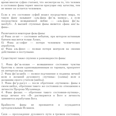
время многие суфии считают, что несмотря на то, что человек
в состоянии фаны теряет многие присущие ему качества, тем
не менее он остается человеком.
Если в это состояние суфий вошел посредством зикра, то
такую фану называют «аль-фана фи’ль мазкур», а если
посредством возвышенной любви — «аль-фана фи’ль-
махбуб». А высшей ступенью фаны является «фана ани’ль-
фана».
Различаются некоторые фазы фаны:
а) Фана аз-зат — состояние небытия, при котором истинным
бытием мыслится только Аллах;
б) Фана ас-сифат — потеря человеком человеческих
атрибутов;
в) Фана аль-фиил — полная потеря контроля на своими
действиями и поступками.
Существуют также спупени и разновидности фаны:
1. Фана фи’ль-ихван — возвышенное состояние чувства
братства к своим единомышленникам из тариката, приоритет
их интересов над своими.
2. Фана фи’ш-шейх — полное подчинение и подмена личной
воли и желаний духовного «путника» (салика) воле и
желаниям своего учителя (шейха).
3. Фана фи’р-расул — после обретения «путником» фаны в
своем шейхе, обретение такого же состояния по отношению к
личности Пророка Мухаммада.
4. Фана филлах — обретение такого состояния«путника»,
когда личное его «Я» растворяется в Боге и личность
заменяется атрибутами Бога.
Крайности фаны не признаются и осуждаются
ортодоксальным Исламом.
Сахв — прохождение духовного пути в трезвом состоянии,