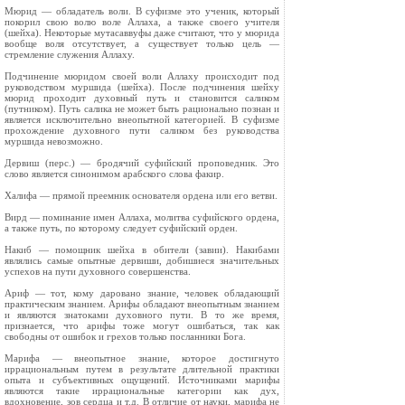
Мюрид — обладатель воли. В суфизме это ученик, который
покорил свою волю воле Аллаха, а также своего учителя
(шейха). Некоторые мутасаввуфы даже считают, что у мюрида
вообще воля отсутствует, а существует только цель —
стремление служения Аллаху.
Подчинение мюридом своей воли Аллаху происходит под
руководством муршида (шейха). После подчинения шейху
мюрид проходит духовный путь и становится саликом
(путником). Путь салика не может быть рационально познан и
является исключительно внеопытной категорией. В суфизме
прохождение духовного пути саликом без руководства
муршида невозможно.
Дервиш (перс.) — бродячий суфийский проповедник. Это
слово является синонимом арабского слова факир.
Халифа — прямой преемник основателя ордена или его ветви.
Вирд — поминание имен Аллаха, молитва суфийского ордена,
а также путь, по которому следует суфийский орден.
Накиб — помощник шейха в обители (завии). Накибами
являлись самые опытные дервиши, добишиеся значительных
успехов на пути духовного совершенства.
Ариф — тот, кому даровано знание, человек обладающий
практическим знанием. Арифы обладают внеопытным знанием
и являются знатоками духовного пути. В то же время,
признается, что арифы тоже могут ошибаться, так как
свободны от ошибок и грехов только посланники Бога.
Марифа — внеопытное знание, которое достигнуто
иррациональным путем в результате длительной практики
опыта и субъективных ощущений. Источниками марифы
являются такие иррациональные категории как дух,
вдохновение, зов сердца и т.д. В отличие от науки, марифа не