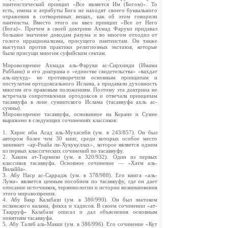
пантеистический принцип «Все является Им (Богом)». То
есть, имена и атрибуты Бога не находят своего буквального
отражения в сотворенных вещах, как об этом говорили
пантеисты. Вместо этого он ввел принцип «Все от Него
(Бога)». Причем в своей доктрине Ахмад Фаруки придавал
большое значение доводам разума и во многом отходил от
голого иррационализма, присущего пантеистам. Он также
выступал против практики религиозных экстазов, которые
были присущи многим суфийским сектам.
Мировоззрение Ахмада аль-Фаруки ас-Сирхинди (Имама
Раббани) и его доктрина о «единстве свидетельства» «вахдат
аль-шухуд» не противоречили основным принципам и
постулатам ортодоксального Ислама, а придавали духовность
многим его правовым положениям. Поэтому эта доктрина не
встречала сопротивления ортодоксов и отвечала принципам
тасаввуфа в лоне суннитского Ислама (тасаввуфа ахль ас-
сунны).
Мировоззрение тасаввуфа, основанное на Коране и Сунне
выражено в следующих сочинениях классиков:
1. Харис ибн Асад аль-Мухасиби (ум. в 243/857). Он был
автором более чем 30 книг, среди которых особое место
занимает «ар-Риайа ли-Хукукуллах», которое является одним
из первых классических сочинений по тасаввуфу.
2. Хаким ат-Тирмизи (ум. в 320/932). Один из первых
классиков тасаввуфа. Основное сочинение — «Хатм аль-
Вилаййа».
3. Абу Наср ас-Саррадж (ум. в 378/988). Его книга «аль-
Лума» является ценным пособием по тасаввуфу, где он дает
описание источников, терминологии и истории возникновения
этого мировоззрения.
4. Абу Бакр Калабази (ум. в 380/990). Он был знатоком
исламского калама, фикха и хадисов. В своем сочинении «ат-
Таарруф» Калабази описал и дал объяснения основным
понятиям тасаввуфа.
5. Абу Талиб аль-Макки (ум. в 386/996). Его сочинение «Кут