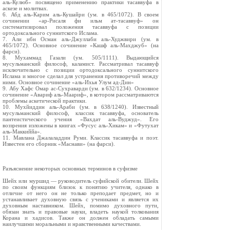
аль-Кулюб» посвящено применению практики тасаввуфа в
аскезе и молитвах.
6. Абд аль-Карим аль-Кушайри (ум. в 465/1072). В своем
сочинении «ар-Рисаля фи ильм ат-тасаввуф» он
систематизировал положения тасаввуфа с позиции
ортодоксального суннитского Ислама.
7. Али ибн Осман аль-Джуллаби аль-Худжвири (ум. в
465/1072). Основное сочинение «Кашф аль-Махджуб» (на
фарси).
8. Мухаммад Газали (ум. 505/1111). Выдающийся
мусульманский философ, каламист. Рассматривал тасаввуф
исключительно с позиции ортодоксального суннитского
Ислама и многое сделал для устранения противоречий между
ними. Основное сочинение «аль-Ихья Улум ад-Дин»
9. Абу Хафс Омар ас-Сухраварди (ум. в 632/1234). Основное
сочинение «Авариф аль-Маариф», в котором рассматриваются
проблемы аскетической практики.
10. Мухйиддин аль-Араби (ум. в 638/1240). Известный
мусульманский философ, классик тасаввуфа, основатель
пантеистического учения «Вахдат аль-Вуджуд». Его
воззрения изложены в книгах «Фусус аль-Хикам» и «Футухат
аль-Маккиййа».
11. Мавлана Джалаладдин Руми. Классик тасаввуфа и поэт.
Известен его сборник «Маснави» (на фарси).
Разъяснение некоторых основных терминов в суфизме
Шейх или муршид — руководитель суфийской обители. Шейх
по своим функциям близок к понятию учителя, однако в
отличие от него он не только преподает предмет, но и
устанавливает духовную связь с учениками и является их
духовным наставником. Шейх, помимо духовного пути,
обязан знать и правовые науки, владеть наукой толкования
Корана и хадисов. Также он должен обладать самыми
наилучшими моральными и нравственными качествами.