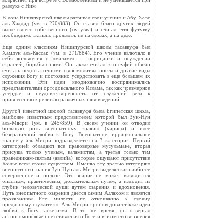
возрастает при встрече с Возлюбленным и не уменьшается при
разлуке с Ним.
В лоне Нишапурской школы развивал свои учения и Абу Хафс
аль-Хаддад (ум. в 270/883). Он ставил благо других людей
выше своего собственного (футувва) и считал, что футувву
необходимо активно проявлять не на словах, а на деле.
Еще одним классиком Нишапурской школы тасаввуфа был
Хамдун аль-Кассар (ум. в 271/884). Его учение включало в
себя положения о «маламе» — порицании и осуждении
страстей, борьбы с ними. Он также считал, что суфий обязан
считать недостаточными свои молитвы, посты и другие виды
служения Богу и постоянно усердствовать в еще большем их
исполнении. Эти идеи неоднозначно воспринимались
представителями ортодоксального Ислама, так как чрезмерное
усердие и неудовлетворенность от служений вела к
привнесению в религию различных нововведений.
Другой известной школой тасаввуфа была Египетская школа,
наиболее известным представителем которой был Зун-Нун
аль-Мисри (ум. в 245/859). В своем учении он отводил
большую роль внеопытному знанию (марифа) и идее
безграничной любви к Богу. Внеопытное, иррациональное
знание у аль-Мисри подразделяется на 3 категории. Первой
категорией обладают все правоверные мусульмане, вторая
присуща только ученым, каламистам, а третья только тем
праведникам-святым (авлийа), которые ощущают присутствие
Божье всем своим существом. Именно эту третью категорию
внеопытного знания Зун-Нун аль-Мисри выделял как наиболее
совершенное и полное. Это знание не может выводиться
опытным, практическим, доказательным путем, а исходит из
глубин человеческой души путем озарения и вдохновения.
Путь внеопытного озарения дается самим Аллахом и является
проявлением Его милости по отношению к своему
преданному служителю. Аль-Мисри проповедовал также идеи
любви к Богу, аскетизма. В то же время, он отвергал
антропоморфные представления о Боге и в этом его воззрения