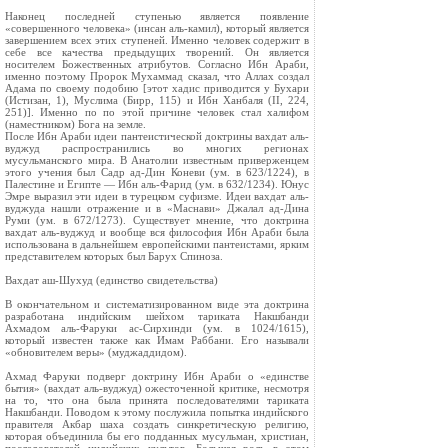
Наконец последней ступенью является появление
«совершенного человека» (инсан аль-камил), который является
завершением всех этих ступеней. Именно человек содержит в
себе все качества предыдущих творений. Он является
носителем Божественных атрибутов. Согласно Ибн Араби,
именно поэтому Пророк Мухаммад сказал, что Аллах создал
Адама по своему подобию [этот хадис приводится у Бухари
(Истизан, 1), Муслима (Бирр, 115) и Ибн Ханбаля (II, 224,
251)]. Именно по по этой причине человек стал халифом
(наместником) Бога на земле.
После Ибн Араби идеи пантеистической доктрины вахдат аль-
вуджуд распространились во многих регионах
мусульманского мира. В Анатолии известным приверженцем
этого учения был Садр ад-Дин Коневи (ум. в 623/1224), в
Палестине и Египте — Ибн аль-Фарид (ум. в 632/1234). Юнус
Эмре выразил эти идеи в турецком суфизме. Идеи вахдат аль-
вуджуда нашли отражение и в «Маснави» Джалал ад-Дина
Руми (ум. в 672/1273). Существует мнение, что доктрина
вахдат аль-вуджуд и вообще вся философия Ибн Араби была
использована в дальнейшем европейскими пантеистами, ярким
представителем которых был Барух Спиноза.
Вахдат аш-Шухуд (единство свидетельства)
В окончательном и систематизированном виде эта доктрина
разработана индийским шейхом тариката Накшбанди
Ахмадом аль-Фаруки ас-Сирхинди (ум. в 1024/1615),
который известен также как Имам Раббани. Его называли
«обновителем веры» (муджаддидом).
Ахмад Фаруки подверг доктрину Ибн Араби о «единстве
бытия» (вахдат аль-вуджуд) ожесточенной критике, несмотря
на то, что она была принята последователями тариката
Накшбанди. Поводом к этому послужила попытка индийского
правителя Акбар шаха создать синкретическую религию,
которая объединила бы его подданных мусульман, христиан,