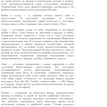
не теряя разума, не впадая в религиозные экстазы и трансы.
Сахв противопоставляется сукру (состоянию опьянения).
Основателем этого пути является Джунейд аль-Багдади и он
является приемлемым в ортодоксальном Исламе.
Кайба и хузур — в суфизме потеря самого себя и
присутствие. В результате исходящих от Аллаха
многочисленных проявлений суфий приходит в состояние
потери самого себя и ощущает свое присутствие у Него.
Сукр — состояние ухода из себя, опьянения от духовной
любви к Богу. Сукр близок по значению к ваджду и кайбе.
Опьянение может привести к тому, что в этом состоянии
суфий может говорить выражения не одобряемые Шариатом
и противоречащие ему. В истории суфизма сукр впервые был
сформулирован и введен Баязидом аль-Бистами, который
рассматривал это состояние более предпочтительным, чем
трезвость (сахв). Ортодоксальный Ислам относится к сукру и
вообще ко всем экстатическим состояниям неоднозначно, его
представители подвергают нападкам сторонников сукра,
экзальтированного ваджда, джазбы, обвиняя их в ереси.
Зикр — духовное упражнение с целью ощущения в себе
состояния Божественное присутствия. Это состояние
устанавливается путем многократно повторяющегося
поминания имен Бога. В различных суфийских тарикатах
зикры произносятся либо вслух (зикр джахри), либо же про
себя (зикр хафи). Считается, что традиция зикров джахри
восходят к Али ибн Абу Талибу, а зикров хафи — к Абу Бакру
ас-Сиддику. Зикры могут произноситься коллективно во время
радений (зикр аль-афкат).
Хальва — уединение на некоторое время, затворничество
мюрида (ученика) в одной из частей суфийской обители —
завии (текке), по приказу муршида (духовного наставника).
Это действие совершается через некоторое время после
вступления ученика в суфийский орден. Хальва помогает