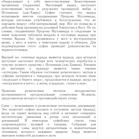
обнаруживает в себе многочисленные Божественные
проявления (таджалли). Настоящий ваджд наступает
естественным путем в результате чрезмерной любви к
Истинному (аль-Хакку) Суфии считают, что ваджд
испытывали многие сподвижники Пророка Мухаммада,
которые настолько углублялись в богослужения, что не
ощущали вокруг себя материальный мир. Все их помыслы и
действия были проникнуты духовной близостью к Богу. По их
словам, сподвижники Пророка Мухаммада и следующее за
ними поколение табуинов впадали в состояние ваджда при
чтении Корана. Это проявлялось у кого в восторженном
крике, у кого в плаче, а некоторые падали в обморок. Для
подтверждения этого суфии приводят доказательства из
первоисточников.
Высшей же степенью ваджда является вуджуд, при котором
наступает наступает потеря всех человеческих атрибутов и
чувство полного единства с Истинным (аль-Хакком). Близким
по значению к вуджуду является также термин
«истиграк».Таким образом состояние религиозного экстаза в
суфизме начинается с таваджуда, при котором человек лишь
«подходит к берегу мора», продолжается в ваджде, когда он
«погружается в него», а затем, в вуджуде, «тонет в нем».
Практика религиозных экстазов неоднозначно
воспринимается ортодоксальным суннитским Исламом,
представители которого противодействуют этому.
Сама — вслушивание в религиозные песнопения, декламация.
Это помогает суфию входить в состояние экстаза (ваджд),
когда он теряет контроль над собой и начинает совершать
экстатические движения в ритме этих песнопений и
декламаций. В некоторых суфийских сектах сама
сопровождается музыкой и танцами. Собрания для
проведения самы ведутся авторитетным и компетентным
человеком, которого называют закиром. Закир является
знатоком тонкостей духовного пути.