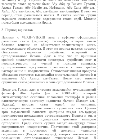
Испании) и т.д. Одними из наиболее известных классиков
тасаввуфа этого времени были Абу Абд ар-Рахман Сулами,
Ахмад Газали, Абу Нуайм аль-Исфахани, Абу Саид Абу аль-
Хайр, Абу аль-Касим, Абд аль-Карим аль-Кушайри. В этот же
период стала развиваться поэзия. В стихах многие суфии
выражали символические содержания своих идей. Многие
поэты были выходцами из Ирана.
3. Период тарикатов
Начиная с VI/XII–VII/XIII века в суфизме оформились
различные секты (тарикаты) тасаввуфа, которые имели
большое влияние на общественно-политическую жизнь
мусульманского общества. В этот же период начался процесс
сближения умеренных суфийских воззрений и
ортодоксального Ислама. Дело в том, что по причинам
крайней экзальтированности некоторых суфийских сект и
неоднозначности их учений с позиции суннизма,
ортодоксальные мусульмане относились к ним крайне
настороженно и неоднозначно. Основоположником процесса
сближения считается выдающийся мусульманский философ и
мыслитель Абу Хамид аль-Газали. После него многие
суфийские секты развивались в лоне ортодоксального Ислама.
После аль-Газали жил и творил выдающийся мусульманский
философ Ибн Араби (ум. в 638/1240), который
систематизировал основные положения тасаввуфа и развил
пантеистическую доктрину «единства бытия» (Вахдат аль-
Вуджуд), которая стала одной из основных
мировоззренческих основ многих суфийских сект. Однако
ярко выраженный пантеизм доктрины вахдат аль-вуджуд
противоречил положениям ортодоксального Ислама и он, в
различные времена, подвергался яростным нападкам
ортодоксии. Среди самих суфиев вахдат аль-вуджуд также
воспринимался неоднозначно. Противники этой доктрины
выдвинули в противовес ей доктрину «единства
свидетельства» (Вахдат аш шухуд), которая соответствовала
положениям ортодоксального суннитского Ислама. В