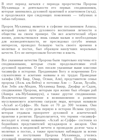
В этот период начался с периода пророчества Пророка
Мухаммада и деятельности его первых сподвижников,
которые занимались духовной практикой и аскетизмом (зухд),
и продолжался при следующих поколениях — табуинах и
табаи-табуинах.
Пророк Мухаммад является в суфизме посланником Аллаха,
который указал пути духовного воспитания личности и
общества на своем примере. Он вел аскетический образ
жизни, довольствовался лишь самым малым и необходимым
для жизнедеятельности, не преследовал сугубо земных
интересов, проводил большую часть своего времени в
молитвах и постах, был образцом наилучших моральных
качеств. Его не интересовали богатство и власть.
Все указанные качества Пророка были тщательно изучены его
сподвижниками, которые стали продолжателями этой
духовной практики. О них писали указанные выше классики
тасаввуфа и историки. Преданными Богу и искренними Его
служителями и аскетами названы в их трудах Праведные
халифы (Абу Бакр, Омар, Осман, Али), представители семьи
пророка (Ахль аль-Бейта) и потомки Али — Хасан, Хусайн,
Али Зейн аль-Абидин, Мухаммад Бакир, Джафар ас-Садик,
сподвижники Пророка, которым при жизни был обещан рай
(Ашира аль-Мубашширун), а также другие сподвижники.
Исключительное значение в возникновении и развитии
мусульманского аскетизма сыграли люди, которых называли
«Асхаб ас-Суффа». Их было от 70 до 300 человек. Они
образовали по сути дела первую в истории Ислама группу,
которая отдавала приоритет духовной и аскетической
практике в религии. Предполагается, что термин «тасаввуф»
восходит к этому названию. «Асхаб ас-Суффа» состояла из
беднейших представителей мухаджиров и ансаров. Они
собирались в мединской мечети и проводили долгие часы в
молитвах и постах, а также пристально наблюдали за всеми
словами и поступками Пророка Мухаммада, учились
духовной практике непосредственно у него. Пророк очень