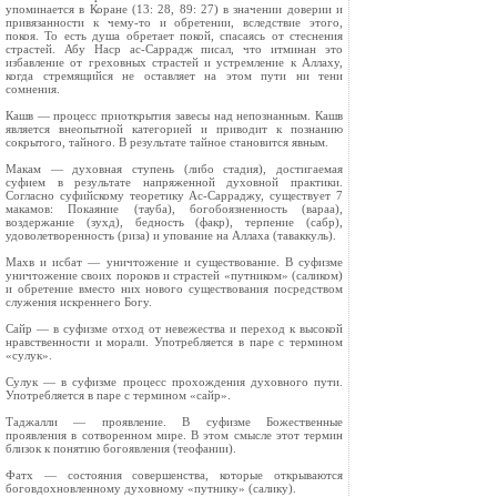
упоминается в Коране (13: 28, 89: 27) в значении доверии и
привязанности к чему-то и обретении, вследствие этого,
покоя. То есть душа обретает покой, спасаясь от стеснения
страстей. Абу Наср ас-Саррадж писал, что итминан это
избавление от греховных страстей и устремление к Аллаху,
когда стремящийся не оставляет на этом пути ни тени
сомнения.
Кашв — процесс приоткрытия завесы над непознанным. Кашв
является внеопытной категорией и приводит к познанию
сокрытого, тайного. В результате тайное становится явным.
Макам — духовная ступень (либо стадия), достигаемая
суфием в результате напряженной духовной практики.
Согласно суфийскому теоретику Ас-Сарраджу, существует 7
макамов: Покаяние (тауба), богобоязненность (вараа),
воздержание (зухд), бедность (факр), терпение (сабр),
удоволетворенность (риза) и упование на Аллаха (таваккуль).
Махв и исбат — уничтожение и существование. В суфизме
уничтожение своих пороков и страстей «путником» (саликом)
и обретение вместо них нового существования посредством
служения искреннего Богу.
Сайр — в суфизме отход от невежества и переход к высокой
нравственности и морали. Употребляется в паре с термином
«сулук».
Сулук — в суфизме процесс прохождения духовного пути.
Употребляется в паре с термином «сайр».
Таджалли — проявление. В суфизме Божественные
проявления в сотворенном мире. В этом смысле этот термин
близок к понятию богоявления (теофании).
Фатх — состояния совершенства, которые открываются
боговдохновленному духовному «путнику» (салику).