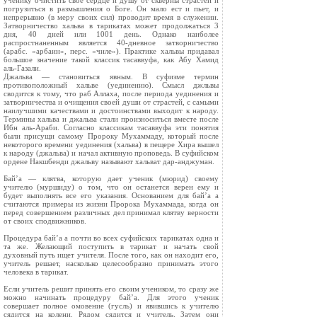
ученику очистить свое сердце и душу от скверны страстей и
погрузиться в размышления о Боге. Он мало ест и пьет, и
непрерывно (в меру своих сил) проводит время в служении.
Затворничество хальва в тарикатах может продолжаться 3
дня, 40 дней или 1001 день. Однако наиболее
распростнаненным является 40-дневное затворничество
(арабс. «арбаин», перс. «чиле»). Практике хальвы придавал
большое значение такой классик тасаввуфа, как Абу Хамид
аль-Газали.
Джальва — становиться явным. В суфизме термин
противоположный хальве (уединению). Смысл джльвы
сводится к тому, что раб Аллаха, после периода уединения и
затворничества и очищения своей души от страстей, с самыми
наилучшими качествами и достоинствами выходит к народу.
Термины хальва и джальва стали произноситься вместе после
Ибн аль-Араби. Согласно классикам тасаввуфа эти понятия
были присущи самому Пророку Мухаммаду, который после
некоторого времени уединения (хальва) в пещере Хира вышел
к народу (джальва) и начал активную проповедь. В суфийском
ордене Накшбенди джальву называют хальват дар-анджуман.
Бай’а — клятва, которую дает ученик (мюрид) своему
учителю (муршиду) о том, что он останется верен ему и
будет выполнять все его указания. Основанием для бай’а а
считаются примеры из жизни Пророка Мухаммада, когда он
перед совершением различных дел принимал клятву верности
от своих сподвижников.
Процедура бай’а а почти во всех суфийских тарикатах одна и
та же. Желающий поступить в тарикат и начать свой
духовный путь ищет учителя. После того, как он находит его,
учитель решает, насколько целесообразно принимать этого
человека в тарикат.
Если учитель решит принять его своим учеником, то сразу же
можно начинать процедуру бай’а. Для этого ученик
совершает полное омовение (гусль) и явившись к учителю
сядится на колени. Рядом сядится и учитель. Затем они