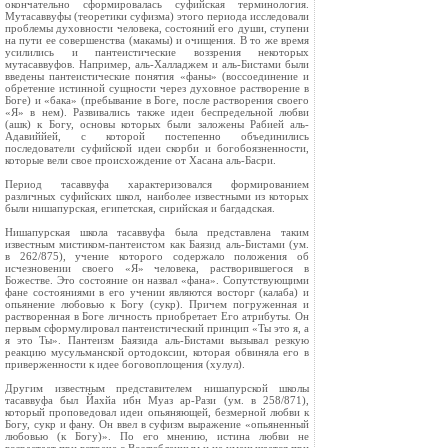
окончательно сформировалась суфийская терминология.
Мутасаввуфы (теоретики суфизма) этого периода исследовали
проблемы духовности человека, состояний его души, ступени
на пути ее совершенства (макамы) и очищения. В то же время
усилились и пантеистические воззрения некоторых
мутасаввуфов. Например, аль-Халладжем и аль-Бистами были
введены пантеистические понятия «фаны» (воссоединение и
обретение истинной сущности через духовное растворение в
Боге) и «бака» (пребывание в Боге, после растворения своего
«Я» в нем). Развивались также идеи беспредельной любви
(ашк) к Богу, основы которых были заложены Рабией аль-
Адавиййей, с которой постепенно объединились
последователи суфийской идеи скорби и богобоязненности,
которые вели свое происхождение от Хасана аль-Басри.
Период тасаввуфа характеризовался формированием
различных суфийских школ, наиболее известными из которых
были нишапурская, египетская, сирийская и багдадская.
Нишапурская школа тасаввуфа была представлена таким
известным мистиком-пантеистом как Баязид аль-Бистами (ум.
в 262/875), учение которого содержало положения об
исчезновении своего «Я» человека, растворившегося в
Божестве. Это состояние он назвал «фана». Сопутствующими
фане состояниями в его учении являются восторг (калаба) и
опьянение любовью к Богу (сукр). Причем погруженная и
растворенная в Боге личность приобретает Его атрибуты. Он
первым сформулировал пантеистический принцип «Ты это я, а
я это Ты». Пантеизм Баязида аль-Бистами вызывал резкую
реакцию мусульманской ортодоксии, которая обвиняла его в
приверженности к идее боговоплощения (хулул).
Другим известным представителем нишапурской школы
тасаввуфа был Йахйа ибн Муаз ар-Рази (ум. в 258/871),
который проповедовал идеи опьяняющей, безмерной любви к
Богу, сукр и фану. Он ввел в суфизм выражение «опьяненный
любовью (к Богу)». По его мнению, истина любви не