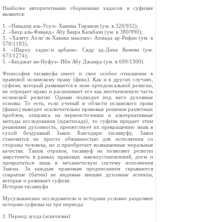
Наиболее авторитетными сборниками хадисов в суфизме
являются:
1. «Навадир аль-Усул» Хакима Тирмизи (ум. в 320/932);
2. «Бахр аль-Фаваид» Абу Бакра Калабази (ум. в 380/990);
3. «Халяту Ахли’ль-Хакика мааллах» Ахмада ар-Рифаи (ум. в
578/1183);
4. «Шарху хадис-и арбаин» Садр ад-Дина Коневи (ум.
673/1274);
5. «Бахджат ан-Нуфуз» Ибн Абу Джамра (ум. в 699/1300).
Философия тасаввуфа имеет и свое особое отношение к
правовой исламскому праву (фикх). Как и в других случаях,
суфизм, который развивается в лоне ортодоксальной религии,
не отрицает право и расценивает его как неотъемлемую часть
исламской религии. Однако подводит под него духовные
основы. То есть, если ученый в области исламского права
(факих) выводит исключительно правовые решения различных
проблем, опираясь на первоисточники и альтернативные
методы исследования (иджтихада), то суфизм придает этим
решениям духовность, препятствует их превращению лишь в
сухой бездушный Закон. Благодаря тасаввуфу, Закон
становится не просто обязанностью для исполнения со
стороны человека, но и приобретает возвышенные моральные
качества. Таким отразом, тасаввуф не позволяет религии
закостенеть в рамках правовых законоустановлений, догм и
превратиться лишь в механическую систему исполнения
Закона. За каждым правовым предписанием скрываются
сокрытые (батин) не видимые внешне духовные аспекты,
которые и развивает суфизм.
История тасаввуфа
Мусульманские исследователи и историки условно разделяют
историю суфизма на три периода:
1. Период зухда (аскетизма)