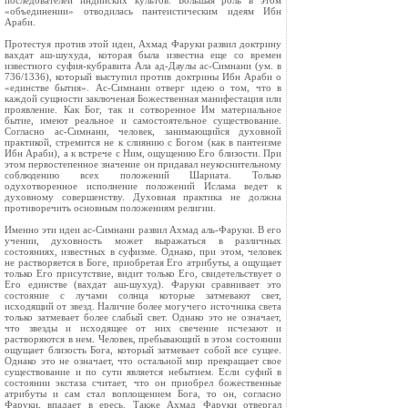
последователей индийских культов. Большая роль в этом
«объединении» отводилась пантеистическим идеям Ибн
Араби.
Протестуя против этой идеи, Ахмад Фаруки развил доктрину
вахдат аш-шухуда, которая была известна еще со времен
известного суфия-кубравита Ала ад-Даулы ас-Симнани (ум. в
736/1336), который выступил против доктрины Ибн Араби о
«единстве бытия». Ас-Симнани отверг идею о том, что в
каждой сущности заключеная Божественная манифестация или
проявление. Как Бог, так и сотворенное Им материальное
бытие, имеют реальное и самостоятельное существование.
Согласно ас-Симнани, человек, занимающийся духовной
практикой, стремится не к слиянию с Богом (как в пантеизме
Ибн Араби), а к встрече с Ним, ощущению Его близости. При
этом первостепенное значение он придавал неукоснительному
соблюдению всех положений Шариата. Только
одухотворенное исполнение положений Ислама ведет к
духовному совершенству. Духовная практика не должна
противоречить основным положениям религии.
Именно эти идеи ас-Симнани развил Ахмад аль-Фаруки. В его
учении, духовность может выражаться в различных
состояниях, известных в суфизме. Однако, при этом, человек
не растворяется в Боге, приобретая Его атрибуты, а ощущает
только Его присутствие, видит только Его, свидетельствует о
Его единстве (вахдат аш-шухуд). Фаруки сравнивает это
состояние с лучами солнца которые затмевают свет,
исходящий от звезд. Наличие более могучего источника света
только затмевает более слабый свет. Однако это не означает,
что звезды и исходящее от них свечение исчезают и
растворяются в нем. Человек, пребывающий в этом состоянии
ощущает близость Бога, который затмевает собой все сущее.
Однако это не означает, что остальной мир прекращает свое
существование и по сути является небытием. Если суфий в
состоянии экстаза считает, что он приобрел божественные
атрибуты и сам стал воплощением Бога, то он, согласно
Фаруки, впадает в ересь. Также Ахмад Фаруки отвергал