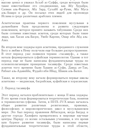
высоко ценил и уважал Асхаб ас-Суффу, среди которых были
такие известнейшие его сподвижники, как Абу Хурайра,
Салман аль-Фариси, Абу Зарр, Сухайб ар-Руми, Абу Муса
аль-Ашари и др. Он посылал этих людей для проповеди
Ислама в среде различных арабских племен.
Аскетическая практика первого поколения мусульман в
дальнейшем была продолжена и развита следующим
поколением, которое принято называть табуинами. Среди них
были сотнями известных аскетов, среди которых были такие
люди, как Хасан аль-Басри, Увейс Карени, Омар ибн Абд аль-
Азиз.
Во втором веке хиджры идеи аскетизма, преданного служения
Богу и любви к Нему получили еще большее распространение.
В этот период уже появился термин «тасаввуф», а также
начала формироваться суфийская терминология. Однако в тот
период еще не были написаны фундаментальные труды по
основополагающим принципам тасаввуфа. Среди известных
аскетов того времени были Хашим ас-Суфи, Давуд ат-Таи,
Рабиат аль-Адавиййа, Фудайл ибн Ийад, Шакик аль-Балхи.
Также, ко второму веку начали формироваться первые школы
аскетизма — мединская, басрийская, куфийская и хорасанская.
2. Период тасаввуфа
Этот период начался приблизительно с конца II века хиджры.
В это время стала формироваться теоретическая база, понятия
и терминология суфизма. Затем, в III/IX–IV/X веках началось
общее развитие различных религиозных, правовых,
философских и мировоззренческих школ в мусульманском
мире. Это был период правления Аббасидов, когда Багдад и
другие города Халифата превратились в мировые научные
центры. Наряду со всеми остальными учениями, в это время
шло бурное развитие тасаввуфа, были написаны первые
фундаментальные теоретические труды в этой области,