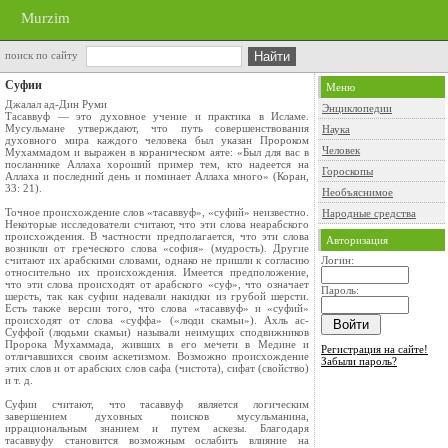
Murzim
поиск по сайту
Суфии
Меню
Джалал ад-Дин Руми
Энциклопедии
Тасаввуф — это духовное учение и практика в Исламе.
Мусульмане утверждают, что путь совершенствования
Наука
духовного мира каждого человека был указан Пророком
Человек
Мухаммадом и выражен в кораническом аяте: «Был для вас в
посланнике Аллаха хороший пример тем, кто надеется на
Гороскопы
Аллаха и последний день и поминает Аллаха много» (Коран,
33: 21).
Необъяснимое
Точное происхождение слов «тасаввуф», «суфий» неизвестно.
Народные средства
Некоторые исследователи считают, что эти слова неарабского
происхождения. В частности предполагается, что эти слова
Авторизация
возникли от греческого слова «софия» (мудрость). Другие
считают их арабскими словами, однако не пришли к согласию
Логин:
относительно их происхождения. Имеется предположение,
что эти слова происходят от арабского «суф», что означает
Пароль:
шерсть, так как суфии надевали накидки из грубой шерсти.
Есть также версии того, что слова «тасаввуф» и «суфий»
происходят от слова «суффа» («люди скамьи»). Ахль ас-
Суффой (людьми скамьи) называли неимущих сподвижников
Пророка Мухаммада, живших в его мечети в Медине и
Регистрация на сайте!
отличавшихся своим аскетизмом. Возможно происхождение
Забыли пароль?
этих слов и от арабских слов сафа (чистота), сифат (свойство)
и т. д.
Суфии считают, что тасаввуф является логическим
завершением духовных поисков мусульманина,
иррациональным знанием и путем аскезы. Благодаря
тасаввуфу становится возможным ослабить влияние на