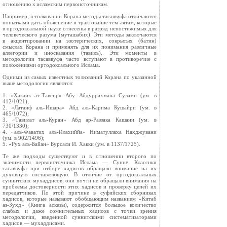
отношению к исламским первоисточникам.
Например, в толковании Корана методы тасаввуфа отличаются
попытками дать объяснение и трактование тем аятам, которые
в ортодоксальной науке отнесены в разряд непостижимых для
человеческого разума (муташабих). Эти методы заключаются
в акцентировании на эзотерических, сокрытых (батин)
смыслах Корана и применять для их понимания различные
аллегории и иносказания (тавиль). Эти моменты в
методологии тасаввуфа часто вступают в противоречие с
положениями ортодоксального Ислама.
Одними из самых известных толкований Корана по указанной
выше методологии являются:
1. «Хакаик ат-Тавсир» Абу Абдуррахмана Сулами (ум. в
412/1021);
2. «Латаиф аль-Ишара» Абд аль-Карима Кушайри (ум. в
465/1072);
3. «Тавилат аль-Куран» Абд ар-Раззака Кашани (ум. в
730/1330);
4. «аль-Фаватих аль-Илахиййа» Ниматуллаха Нахджувани
(ум. в 902/1496);
5. «Рух аль-Байан» Бурсали И. Хакки (ум. в 1137/1725).
Те же подходы существуют и в отношении второго по
значимости первоисточника Ислама — Сунне. Классики
тасаввуфа при отборе хадисов обращали внимание на их
духовную составляющую. В отличие от ортодоксальных
суннитских мухаддисов, они почти не обращали внимания на
проблемы достоверности этих хадисов и проверку цепей их
передатчиков. По этой причине в суфийских сборниках
хадисов, которые называют обобщающим названием «Китаб
аз-Зухд» (Книга аскезы), содержится большое количество
слабых и даже сомнительных хадисов с точки зрения
методологии, введенной суннитскими систематизаторами
хадисов — мухаддисами.