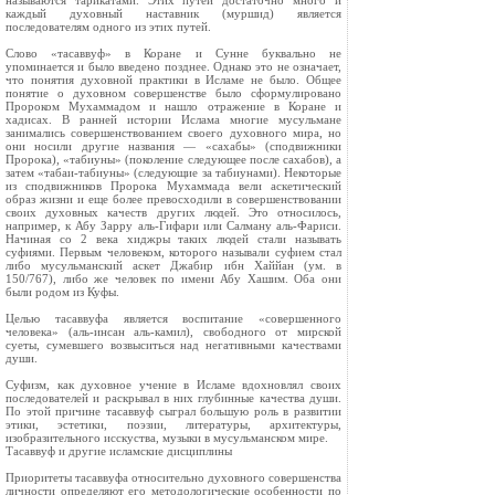
называются тарикатами. Этих путей достаточно много и
каждый духовный наставник (муршид) является
последователям одного из этих путей.
Слово «тасаввуф» в Коране и Сунне буквально не
упоминается и было введено позднее. Однако это не означает,
что понятия духовной практики в Исламе не было. Общее
понятие о духовном совершенстве было сформулировано
Пророком Мухаммадом и нашло отражение в Коране и
хадисах. В ранней истории Ислама многие мусульмане
занимались совершенствованием своего духовного мира, но
они носили другие названия — «сахабы» (сподвижники
Пророка), «табиуны» (поколение следующее после сахабов), а
затем «табаи-табиуны» (следующие за табиунами). Некоторые
из сподвижников Пророка Мухаммада вели аскетический
образ жизни и еще более превосходили в совершенствовании
своих духовных качеств других людей. Это относилось,
например, к Абу Зарру аль-Гифари или Салману аль-Фариси.
Начиная со 2 века хиджры таких людей стали называть
суфиями. Первым человеком, которого называли суфием стал
либо мусульманский аскет Джабир ибн Хаййан (ум. в
150/767), либо же человек по имени Абу Хашим. Оба они
были родом из Куфы.
Целью тасаввуфа является воспитание «совершенного
человека» (аль-инсан аль-камил), свободного от мирской
суеты, сумевшего возвыситься над негативными качествами
души.
Суфизм, как духовное учение в Исламе вдохновлял своих
последователей и раскрывал в них глубинные качества души.
По этой причине тасаввуф сыграл большую роль в развитии
этики, эстетики, поэзии, литературы, архитектуры,
изобразительного исскуства, музыки в мусульманском мире.
Тасаввуф и другие исламские дисциплины
Приоритеты тасаввуфа относительно духовного совершенства
личности определяют его методологические особенности по