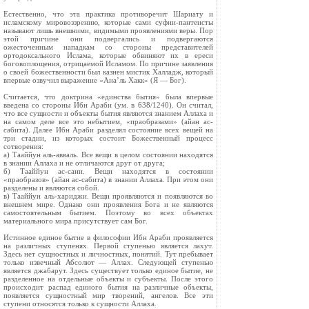
Естественно, что эта практика противоречит Шариату и
исламскому мировоззрению, которые сами суфии-пантеисты
называют лишь внешними, видимыми проявлениями веры. Пор
этой причине они подвергались и подвергаются
ожесточенным нападкам со стороны представителей
ортодоксального Ислама, которые обвиняют их в ереси
боговоплощения, отрицаемой Исламом. По причине заявления
о своей божественности был казнен мистик Халладж, который
впервые озвучил выражение «Ана’ль Хакк» (Я — Бог).
Считается, что доктрина «единства бытия» была впервые
введена со стороны Ибн Араби (ум. в 638/1240). Он считал,
что все сущности и объекты бытия являются знанием Аллаха и
на самом деле все это небытием, «праобразами» (айан ас-
сабита). Далее Ибн Араби разделял состояние всех вещей на
три стадии, из которых состоит Божественный процесс
сотворения:
а) Тааййун аль-авваль. Все вещи в целом состоянии находятся
в знании Аллаха и не отличаются друг от друга;
б) Тааййун ас-сани. Вещи находятся в состоянии
«праобразов» (айан ас-сабита) в знании Аллаха. При этом они
разделены и являются собой.
в) Тааййун аль-хариджи. Вещи проявляются и появляются во
внешнем мире. Однако они проявления Бога и не являются
самостоятельным бытием. Поэтому во всех объектах
материального мира присутствует сам Бог.
Истинное единое бытие в философии Ибн Араби проявляется
на различных ступенях. Первой ступенью является лахут.
Здесь нет сущностных и личностных, понятий. Тут пребывает
только извечный Абсолют — Аллах. Следующей ступенью
является джабарут. Здесь существует только единое бытие, не
разделенное на отдельные объекты и субъекты. После этого
происходит распад единого бытия на различные объекты,
появляется сущностный мир творений, ангелов. Все эти
ступени относятся только к сущности Аллаха.