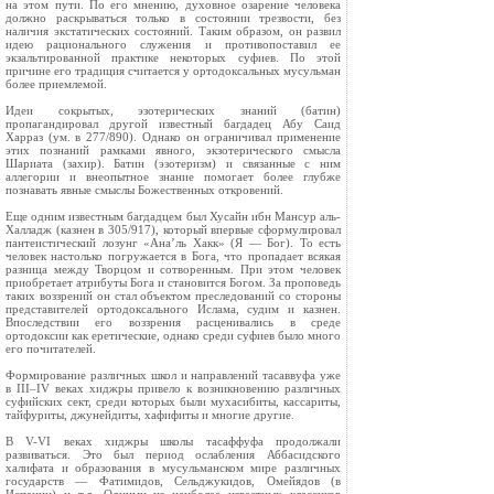
на этом пути. По его мнению, духовное озарение человека
должно раскрываться только в состоянии трезвости, без
наличия экстатических состояний. Таким образом, он развил
идею рационального служения и противопоставил ее
экзальтированной практике некоторых суфиев. По этой
причине его традиция считается у ортодоксальных мусульман
более приемлемой.
Идеи сокрытых, эзотерических знаний (батин)
пропагандировал другой известный багдадец Абу Саид
Харраз (ум. в 277/890). Однако он ограничивал применение
этих познаний рамками явного, экзотерического смысла
Шариата (захир). Батин (эзотеризм) и связанные с ним
аллегории и внеопытное знание помогает более глубже
познавать явные смыслы Божественных откровений.
Еще одним известным багдадцем был Хусайн ибн Мансур аль-
Халладж (казнен в 305/917), который впервые сформулировал
пантеистический лозунг «Ана’ль Хакк» (Я — Бог). То есть
человек настолько погружается в Бога, что пропадает всякая
разница между Творцом и сотворенным. При этом человек
приобретает атрибуты Бога и становится Богом. За проповедь
таких воззрений он стал объектом преследований со стороны
представителей ортодоксального Ислама, судим и казнен.
Впоследствии его воззрения расценивались в среде
ортодоксии как еретические, однако среди суфиев было много
его почитателей.
Формирование различных школ и направлений тасаввуфа уже
в III–IV веках хиджры привело к возникновению различных
суфийских сект, среди которых были мухасибиты, кассариты,
тайфуриты, джунейдиты, хафифиты и многие другие.
В V-VI веках хиджры школы тасаффуфа продолжали
развиваться. Это был период ослабления Аббасидского
халифата и образования в мусульманском мире различных
государств — Фатимидов, Сельджукидов, Омейядов (в