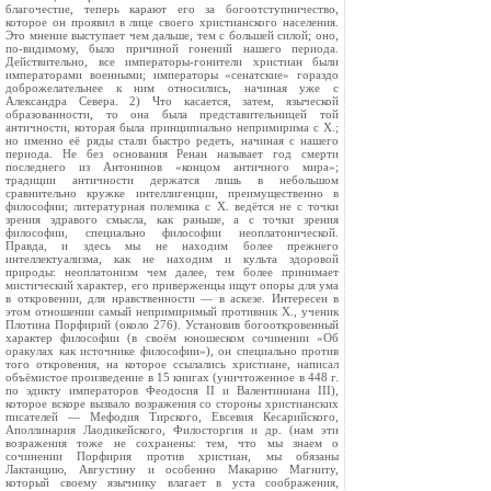
благочестие, теперь карают его за богоотступничество,
которое он проявил в лице своего христианского населения.
Это мнение выступает чем дальше, тем с большей силой; оно,
по-видимому, было причиной гонений нашего периода.
Действительно, все императоры-гонители христиан были
императорами военными; императоры «сенатские» гораздо
доброжелательнее к ним относились, начиная уже с
Александра Севера. 2) Что касается, затем, языческой
образованности, то она была представительницей той
античности, которая была принципиально непримирима с X.;
но именно её ряды стали быстро редеть, начиная с нашего
периода. Не без основания Ренан называет год смерти
последнего из Антонинов «концом античного миpa»;
традиции античности держатся лишь в небольшом
сравнительно кружке интеллигенции, преимущественно в
философии; литературная полемика с X. ведётся не с точки
зрения здравого смысла, как раньше, а с точки зрения
философии, специально философии неоплатонической.
Правда, и здесь мы не находим более прежнего
интеллектуализма, как не находим и культа здоровой
природы: неоплатонизм чем далее, тем более принимает
мистический характер, его приверженцы ищут опоры для ума
в откровении, для нравственности — в аскезе. Интересен в
этом отношении самый непримиримый противник X., ученик
Плотина Порфирий (около 276). Установив богооткровенный
характер философии (в своём юношеском сочинении «Об
оракулах как источнике философии»), он специально против
того откровения, на которое ссылались христиане, написал
объёмистое произведение в 15 книгах (уничтоженное в 448 г.
по эдикту императоров Феодосия II и Валентиниана III),
которое вскоре вызвало возражения со стороны христианских
писателей — Мефодия Тирского, Евсевия Кесарийского,
Аполлинария Лаодикейского, Филосторгия и др. (нам эти
возражения тоже не сохранены: тем, что мы знаем о
сочинении Порфирия против христиан, мы обязаны
Лактанцию, Августину и особенно Макарию Магниту,
который своему язычнику влагает в уста соображения,