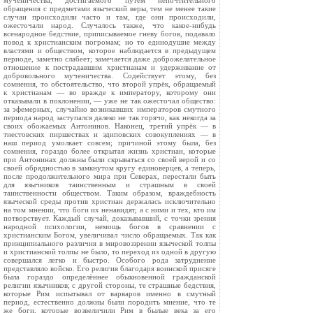
мученичества, достигаемого путём непочтительного
обращения с предметами языческий веры, тем не менее такие
случаи происходили часто и там, где они происходили,
ожесточали народ. Случалось также, что какое-нибудь
всенародное бедствие, приписываемое гневу богов, подавало
повод к христианским погромам; но то единодушие между
властями и обществом, которое наблюдается в предыдущем
периоде, заметно слабеет; замечается даже доброжелательное
отношение к пострадавшим христианам и удерживание от
добровольного мученичества. Содействует этому, без
сомнения, то обстоятельство, что второй упрёк, обращаемый
к христианам — во вражде к императору, которому они
отказывали в поклонении, — уже не так ожесточал общество:
за эфемерных, случайно возникавших императоров смутного
периода народ заступался далеко не так горячо, как некогда за
своих обожаемых Антонинов. Наконец, третий упрёк — в
тиестовских пиршествах и эдиповских совокуплениях — в
наш период умолкает совсем; причиной этому была, без
сомнения, гораздо более открытая жизнь христиан, которые
при Антонинах должны были скрываться со своей верой и со
своей обрядностью в замкнутом кругу единоверцев, а теперь,
после продолжительного мира при Северах, перестали быть
для язычников таинственным и страшным в своей
таинственности обществом. Таким образом, враждебность
языческой среды против христиан держалась исключительно
на том мнении, что боги их ненавидят, а с ними и тех, кто им
потворствует. Каждый случай, доказывавший, с точки зрения
народной психологии, немощь богов в сравнении с
христианским Богом, увеличивал число обращаемых. Так как
принципиального различия в мировоззрении языческой толпы
и христианской толпы не было, то переход из одной в другую
совершался легко и быстро. Особого рода затруднение
представляло войско. Его религия благодаря воинской присяге
была гораздо определённее обыкновенной гражданской
религии язычников; с другой стороны, те страшные бедствия,
которые Рим испытывал от варваров именно в смутный
период, естественно должны были породить мнение, что те
же боги, которые возвеличили Рим в былые века за его