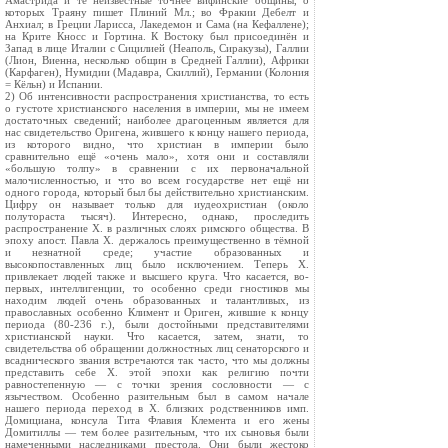
Амастрида и те неизвестные точнее вифинские общины, о
которых Траяну пишет Плиний Мл.; во Фракии Дебелт и
Анхиал; в Греции Ларисса, Лакедемон и Сама (на Кефаллене);
на Крите Кносс и Гортина. К Востоку был присоединён и
Запад в лице Италии с Сицилией (Неаполь, Сиракузы), Галлии
(Лион, Виенна, несколько общин в Средней Галлии), Африки
(Карфаген), Нумидии (Мадавра, Скиллий), Германии (Колония
= Кёльн) и Испании.
2) Об интенсивности распространения христианства, то есть
о густоте христианского населения в империи, мы не имеем
достаточных сведений; наиболее драгоценным является для
нас свидетельство Оригена, жившего к концу нашего периода,
из которого видно, что христиан в империи было
сравнительно ещё «очень мало», хотя они и составляли
«большую толпу» в сравнении с их первоначальной
малочисленностью, и что во всем государстве нет ещё ни
одного города, который был бы действительно христианским.
Цифру он называет только для иудеохристиан (около
полутораста тысяч). Интересно, однако, проследить
распространение X. в различных слоях римского общества. В
эпоху апост. Павла X. держалось преимущественно в тёмной
и незнатной среде; участие образованных и
высокопоставленных лиц было исключением. Теперь X.
привлекает людей также и высшего круга. Что касается, во-
первых, интеллигенции, то особенно среди гностиков мы
находим людей очень образованных и талантливых, из
православных особенно Климент и Ориген, жившие к концу
периода (80-236 г.), были достойными представителями
христианской науки. Что касается, затем, знати, то
свидетельства об обращении должностных лиц сенаторского и
всаднического звания встречаются так часто, что мы должны
представить себе X. этой эпохи как религию почти
равностепенную — с точки зрения сословности — с
язычеством. Особенно разительным был в самом начале
нашего периода переход в X. близких родственников имп.
Домициана, консула Тита Флавия Клемента и его жены
Домитиллы — тем более разительным, что их сыновья были
намеченными наследниками престола. Они были жестоко