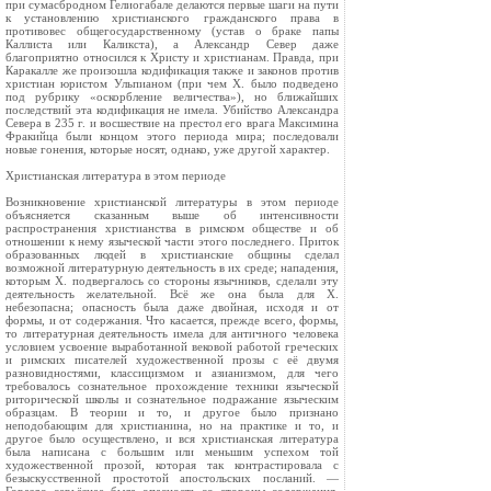
при сумасбродном Гелиогабале делаются первые шаги на пути
к установлению христианского гражданского права в
противовес общегосударственному (устав о браке папы
Каллиста или Каликста), а Александр Север даже
благоприятно относился к Христу и христианам. Правда, при
Каракалле же произошла кодификация также и законов против
христиан юристом Ульпианом (при чем X. было подведено
под рубрику «оскорбление величества»), но ближайших
последствий эта кодификация не имела. Убийство Александра
Севера в 235 г. и восшествие на престол его врага Максимина
Фракийца были концом этого периода мира; последовали
новые гонения, которые носят, однако, уже другой характер.
Христианская литература в этом периоде
Возникновение христианской литературы в этом периоде
объясняется сказанным выше об интенсивности
распространения христианства в римском обществе и об
отношении к нему языческой части этого последнего. Приток
образованных людей в христианские общины сделал
возможной литературную деятельность в их среде; нападения,
которым X. подвергалось со стороны язычников, сделали эту
деятельность желательной. Всё же она была для X.
небезопасна; опасность была даже двойная, исходя и от
формы, и от содержания. Что касается, прежде всего, формы,
то литературная деятельность имела для античного человека
условием усвоение выработанной вековой работой греческих
и римских писателей художественной прозы с её двумя
разновидностями, классицизмом и азианизмом, для чего
требовалось сознательное прохождение техники языческой
риторической школы и сознательное подражание языческим
образцам. В теории и то, и другое было признано
неподобающим для христианина, но на практике и то, и
другое было осуществлено, и вся христианская литература
была написана с большим или меньшим успехом той
художественной прозой, которая так контрастировала с
безыскусственной простотой апостольских посланий. —