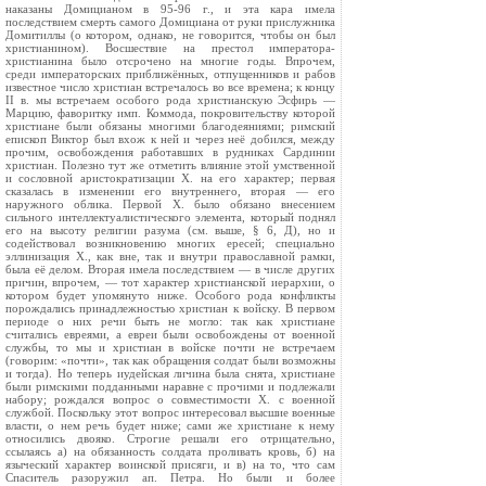
наказаны Домицианом в 95-96 г., и эта кара имела
последствием смерть самого Домициана от руки прислужника
Домитиллы (о котором, однако, не говорится, чтобы он был
христианином). Восшествие на престол императора-
христианина было отсрочено на многие годы. Впрочем,
среди императорских приближённых, отпущенников и рабов
известное число христиан встречалось во все времена; к концу
II в. мы встречаем особого рода христианскую Эсфирь —
Марцию, фаворитку имп. Коммода, покровительству которой
христиане были обязаны многими благодеяниями; римский
епископ Виктор был вхож к ней и через неё добился, между
прочим, освобождения работавших в рудниках Сардинии
христиан. Полезно тут же отметить влияние этой умственной
и сословной аристократизации X. на его характер; первая
сказалась в изменении его внутреннего, вторая — его
наружного облика. Первой X. было обязано внесением
сильного интеллектуалистического элемента, который поднял
его на высоту религии разума (см. выше, § 6, Д), но и
содействовал возникновению многих ересей; специально
эллинизация X., как вне, так и внутри православной рамки,
была её делом. Вторая имела последствием — в числе других
причин, впрочем, — тот характер христианской иерархии, о
котором будет упомянуто ниже. Особого рода конфликты
порождались принадлежностью христиан к войску. В первом
периоде о них речи быть не могло: так как христиане
считались евреями, а евреи были освобождены от военной
службы, то мы и христиан в войске почти не встречаем
(говорим: «почти», так как обращения солдат были возможны
и тогда). Но теперь иудейская личина была снята, христиане
были римскими подданными наравне с прочими и подлежали
набору; рождался вопрос о совместимости X. с военной
службой. Поскольку этот вопрос интересовал высшие военные
власти, о нем речь будет ниже; сами же христиане к нему
относились двояко. Строгие решали его отрицательно,
ссылаясь а) на обязанность солдата проливать кровь, б) на
языческий характер воинской присяги, и в) на то, что сам
Спаситель разоружил ап. Петра. Но были и более