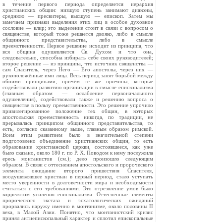
в течение первого периода определяется иерархия
христианских общин: низшую ступень занимают диаконы,
среднюю — пресвитеры, высшую — епископ. Затем мы
замечаем признаки выделения этих лиц в особое духовное
сословие — клир; это выделение стоит в связи с вопросом о
священстве, который тоже решается двояко, либо в смысле
общинного представительства, либо в смысле
преемственности. Первое решение исходит из принципа, что
вся община одушевляется Св. Духом и что она,
следовательно, способна избирать себе своих руководителей;
второе решение — из принципа, что источник священства —
сам Спаситель, через Него — Его апостолы, через них —
рукоположённые ими лица. Весь период занят борьбой между
обоими принципами, причём те же причины, которые
содействовали развитию организации в смысле епископализма
(главным образом — ослабление первоначального
одушевления), содействовали также и решению вопроса о
священстве в пользу преемственности. Это решение упрочило
привилегированное положение тех общин, в которых
апостольская преемственность никогда, по традиции, не
прерывалась принципом общинного представительства, то
есть, согласно сказанному выше, главным образом римской.
Всем этим развитием было в значительной степени
подготовлено объединение христианских общин, то есть
образование христианской церкви, состоявшееся, как уже
было сказано, около 180 г. по Р. Х. Поводом к нему послужила
ересь монтанистов (см.); дело произошло следующим
образом. В связи с оттеснением апостольского и пророческого
элемента ожидание второго пришествия Спасителя,
воодушевлявшее христиан в первый период, стало уступать
место уверенности в долговечности миpa и необходимости
считаться с его требованиями. Это отрезвление умов было
коррелятом усиления епископализма. Оттеснённые элементы
пророческого экстаза и эсхатологических ожиданий
прорвались наружу именно в монтанизме, около половины II
века, в Малой Азии. Понятно, что монтанистский кризис
принял антиепископальный характер и сплотил епископальные