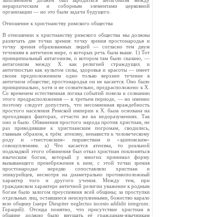
заполнением должен был зародиться антагонизм между
иерархическим и соборным элементами церковной
организации — но это были задачи будущего.
Отношение к христианству римского общества
В отношении к христианству римского общества мы должны
различать две точки зрения: точку зрения простонародья и
точку зрения образованных людей — согласно тем двум
течениям в античном мире, о которых речь была выше. 1) Тот
принципиальный антагонизм, о котором там было сказано, —
антагонизм между X. как религией страждущих и
античностью как культом силы, здоровья и красоты — имеет
своим предположением одно только верхнее течение в
античном обществе; простонародья он не касается. Оно было
принципиально, хотя и не сознательно, предрасположено к X.
Со временем естественная логика событий повела к сознанию
этого предрасположения — в третьем периоде, — но именно
поэтому следует допустить, что несомненная враждебность
простого населения Римской империи к X. была основана на
преходящих факторах, отчасти же на недоразумениях. Так
оно и было. Обвинения простого народа против христиан, не
раз приводившие к христианским погромам, сводились,
главным образом, к трём: атеизму, ненависти к человеческому
роду и «тиестовским» пиршествам и «эдиповским»
совокуплениям. а) Что касается атеизма, то реальной
подкладкой этого обвинения был отказ христиан поклоняться
языческим богам, который у многих принимал форму
вызывающего пренебрежения к ним; с этой точки зрения
простонародье нередко сопоставляло христиан и
эпикурейцев, несмотря на диаметрально противоположный
характер того и другого учения. Между тем, при
гражданском характере античной религии уважение к родным
богам было залогом преуспеяния всей общины; за проступки
отдельных лиц, оставшиеся неискупленными, божество карало
всю общину (saepe Diespiter neglectus incesto addidit integrum:
Гораций). Отсюда понятно, что присутствие христиан в
общине должно было внушать её гражданам-язычникам