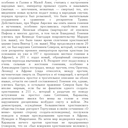
особенно в Галлии и Малой Азии; считаясь с настроением
народных масс, император приказал судить и наказывать
(знатных — заточением, незнатных — смертью) тех, кто
введением новых культов подаст повод к народным смутам;
порядок процесса был розыскной, что было значительным
ухудшением в сравнении с рескриптом Траяна.
Действительно, при Марке Аврелии мы опять имеем гонения
и мучеников; особенно прославилась геройством своих
подвижников Лионская община (мартиролог её епископа
Пифона и многих других, в том числе Бландины). Гонения
улеглись при Коммоде благодаря покровительству Марции
(см. выше); это было также время сплочения христианской
церкви (папа Виктор I, см. выше). Мир продолжался около 20
лет; он был нарушен Септимием Севером, который, оставляя в
силе рескрипты прежних императоров против христиан (на
основании их уже в 197 г. произошло местное гонение в
Африке), в 201 г. издал новый, обращённый специально
против перехода язычников в X. Рескрипт этот подал повод к
очень сильным и жестоким гонениям, особенно в
Александрии (здесь пострадал, между прочим, отец Оригена,
Леонид) и Африке (сюда относится, между прочим,
мученическая смерть св. Перпетуи и её товарищей, о которой
нам сохранилось простое и трогательное описание на обоих
языках, отчасти ею самой составленное). Гонения эти, однако,
улеглись быстро, и остальное правление Северов было бы
вполне мирным, если бы не фанатизм одного солдата-
христианина в 211 г., который к раздачам по поводу
вступления на престол сына Септимия, Каракаллы,
демонстративно явился без венка на голове и этим
нарушением дисциплины возбудил смуту в войске. Эта
демонстрация, осуждённая большинством христианского
общества (только ригорист Тертуллиан в своём сочинении «О
венке» принял сторону солдата-исповедника), послужила
поводом к новым преследованиям христиан в Африке,
Нумидии и Мавритании. Но затем мир водворился надолго;
Каракалла ничего против христиан не предпринимал
(говорили, что он «был вскормлен христианским молоком»),