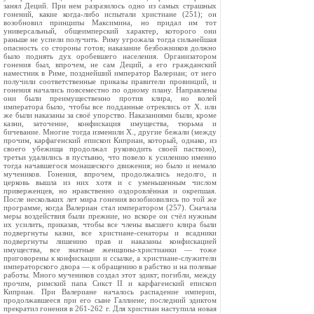
занял Деций. При нем разразилось одно из самых страшных
гонений, какие когда-либо испытали христиане (251); он
возобновил принципы Максимина, но придал им тот
универсальный, общеимперский характер, которого они
раньше не успели получить. Риму угрожала тогда сильнейшая
опасность со стороны готов; наказание безбожников должно
было поднять дух оробевшего населения. Организатором
гонения был, впрочем, не сам Деций, а его гражданский
наместник в Риме, позднейший император Валериан; от него
получили соответственные приказы правители провинций, и
гонения начались повсеместно по одному плану. Направлены
они были преимущественно против клира, но волей
императора было, чтобы все подданные отреклись от X. или
же были наказаны за своё упорство. Наказаниями были, кроме
казни, заточение, конфискация имущества, тюрьма и
бичевание. Многие тогда изменили X., другие бежали (между
прочим, карфагенский епископ Киприан, который, однако, из
своего убежища продолжал руководить своей паствою),
третьи удалились в пустыню, что повело к усилению именно
тогда начавшегося монашеского движения; но было и немало
мучеников. Гонения, впрочем, продолжались недолго, и
церковь вышла из них хотя и с уменьшенным числом
приверженцев, но нравственно оздоровлённая и окрепшая.
После нескольких лет мира гонения возобновились по той же
программе, когда Валериан стал императором (257). Сначала
меры воздействия были прежние, но вскоре он счёл нужным
их усилить, приказав, чтобы все члены высшего клира были
подвергнуты казни, все христиане-сенаторы и всадники
подвергнуты лишению прав и наказаны конфискацией
имущества, все знатные женщины-христианки — тоже
приговорены к конфискации и ссылке, а христиане-служители
императорского двора — к обращению в рабство и на полевые
работы. Много мучеников создал этот эдикт; погибли, между
прочим, римский папа Сикст II и карфагенский епископ
Киприан. При Валериане началось распадение империи,
продолжавшееся при его сыне Галлиене; последний эдиктом
прекратил гонения в 261-262 г. Для христиан наступила новая