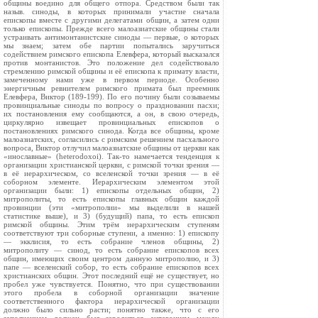
общины воедино для общего отпора. Средством были так
назыв. синоды, в которых принимали участие сначала
епископы вместе с другими делегатами общин, а затем одни
только епископы. Прежде всего малоазиатские общины стали
устраивать антимонтанистские синоды — первые, о которых
мы знаем; затем обе партии попытались заручиться
содействием римского епископа Елевфера, который высказался
против монтанистов. Это положение дел содействовало
стремлению римской общины и её епископа к примату власти,
замеченному нами уже в первом периоде. Особенно
энергичным ревнителем римского примата был преемник
Елевфера, Виктор (189-199). По его почину были созываемы
провинциальные синоды по вопросу о праздновании пасхи;
их постановления ему сообщаются, а он, в свою очередь,
циркулярно извещает провинциальных епископов о
постановлениях римского синода. Когда все общины, кроме
малоазиатских, согласились с римским решением пасхального
вопроса, Виктор отлучил малоазиатские общины от церкви как
«инославные» (heterodoxoi). Так-то намечается тенденция к
организации христианской церкви, с римской точки зрения —
в её иерархическом, со вселенской точки зрения — в её
соборном элементе. Иерархическим элементом этой
организации были: 1) епископы отдельных общин, 2)
митрополиты, то есть епископы главных общин каждой
провинции (эти «митрополии» мы выделили в нашей
статистике выше), и 3) (будущий) папа, то есть епископ
римской общины. Этим трём иерархическим ступеням
соответствуют три соборные ступени, а именно: 1) епископу
— экклисия, то есть собрание членов общины, 2)
митрополиту — синод, то есть собрание епископов всех
общин, имеющих своим центром данную митрополию, и 3)
папе — вселенский собор, то есть собрание епископов всех
христианских общин. Этот последний ещё не существует, но
пробел уже чувствуется. Понятно, что при существовании
этого пробела в соборной организации значение
соответственного фактора иерархической организации
должно было сильно расти; понятно также, что с его