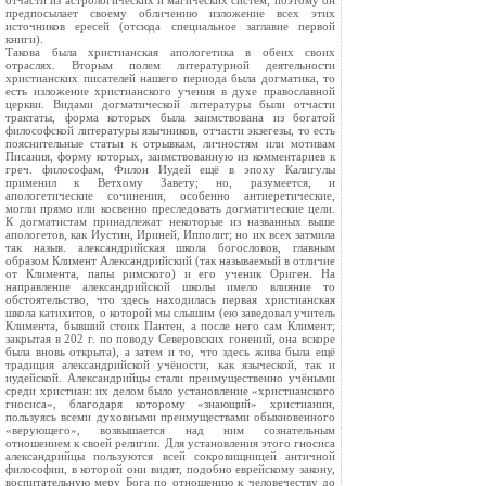
отчасти из астрологических и магических систем; поэтому он
предпосылает своему обличению изложение всех этих
источников ересей (отсюда специальное заглавие первой
книги).
Такова была христианская апологетика в обеих своих
отраслях. Вторым полем литературной деятельности
христианских писателей нашего периода была догматика, то
есть изложение христианского учения в духе православной
церкви. Видами догматической литературы были отчасти
трактаты, форма которых была заимствована из богатой
философской литературы язычников, отчасти экзегезы, то есть
пояснительные статьи к отрывкам, личностям или мотивам
Писания, форму которых, заимствованную из комментариев к
греч. философам, Филон Иудей ещё в эпоху Калигулы
применил к Ветхому Завету; но, разумеется, и
апологетические сочинения, особенно антиеретические,
могли прямо или косвенно преследовать догматические цели.
К догматистам принадлежат некоторые из названных выше
апологетов, как Иустин, Ириней, Ипполит; но их всех затмила
так назыв. александрийская школа богословов, главным
образом Климент Александрийский (так называемый в отличие
от Климента, папы римского) и его ученик Ориген. На
направление александрийской школы имело влияние то
обстоятельство, что здесь находилась первая христианская
школа катихитов, о которой мы слышим (ею заведовал учитель
Климента, бывший стоик Пантен, а после него сам Климент;
закрытая в 202 г. по поводу Северовских гонений, она вскоре
была вновь открыта), а затем и то, что здесь жива была ещё
традиция александрийской учёности, как языческой, так и
иудейской. Александрийцы стали преимущественно учёными
среди христиан: их делом было установление «христианского
гносиса», благодаря которому «знающий» христианин,
пользуясь всеми духовными преимуществами обыкновенного
«верующего», возвышается над ним сознательным
отношением к своей религии. Для установления этого гносиса
александрийцы пользуются всей сокровищницей античной
философии, в которой они видят, подобно еврейскому закону,
воспитательную меру Бога по отношению к человечеству до