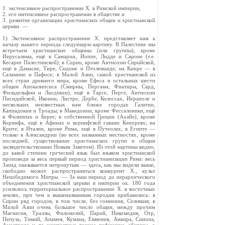
1. экстенсивное распространение X. в Римской империи,
2. его интенсивное распространение в обществе и
3. развитие организации христианских общин и христианской
церкви. —
1) Экстенсивное распространение X. представляет нам к
началу нашего периода следующую картину. В Палестине мы
встречаем христианские общины (или группы), кроме
Иерусалима, ещё в Самарии, Иоппе, Лидде и Сароне (т.е.
Кесарее Палестинской); в Cupиu, кроме Антиохии Сирийской,
ещё в Дамаске, Тире, Сидоне и Птолемаиде; на Киnpе — в
Саламине и Пафосе; в Малой Азии, самой христианской из
всех стран древнего мира, кроме Ефеса и остальных шести
общин Апокалипсиса (Смирны, Пергама, Фиатиры, Сард,
Филадельфии и Лаодикеи), ещё в Тарсе, Перге, Антиохии
Писидийской, Иконии, Листре, Дербе, Колоссах, Иераполе и
нескольких неизвестных нам ближе городах Галатии,
Каппадокии и Троады; в Македонии, кроме Фессалоники, ещё
в Филиппах и Берее; в собственной Греции (Ахайе), кроме
Коринфа, ещё в Афинах и коринфской гавани Кенхреях; на
Крите; в Италии, кроме Рима, ещё в Путеолах; в Египте —
только в Александрии (во всех названных местностях, кроме
последней, существование христианских групп и общин
засвидетельствовано Новым Заветом). Из этой картины видно,
до какой степени греческий язык был языком христианской
проповеди за весь первый период христианизации Рима: весь
Запад оказывается нетронутым — здесь, как мы видели выше,
свободно может распространяться конкурент X., культ
Непобедимого Митры. — За наш период до иерархического
объединения христианской церкви в империи ок. 180 года
усилилось территориальное распространение X. в восточных
землях, при чем к вышеназванным городам прибавились: в
Сирии ряд городов, в том числе, без сомнения, Селевкия; в
Малой Азии очень большое число общин, между прочим
Магнесия, Траллы, Филомелий, Парий, Никомедия, Отр,
Пепуза, Тимий, Апамея, Кумана, Евмения, Анкира, Синопа,