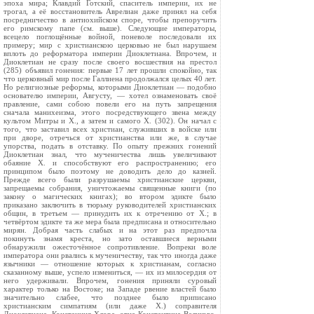
эпоха мира; Клавдий Готский, спаситель империи, их не
трогал, а её восстановитель Аврелиан даже принял на себя
посредничество в антиохийском споре, чтобы препоручить
его римскому папе (см. выше). Следующие императоры,
всецело поглощённые войной, поневоле последовали их
примеру; мир с христианскою церковью не был нарушаем
вплоть до реформатора империи Диоклетиана. Впрочем, и
Диоклетиан не сразу после своего восшествия на престол
(285) объявил гонения: первые 17 лет прошли спокойно, так
что церковный мир после Галлиена продолжался целых 40 лет.
Но религиозные реформы, которыми Диоклетиан — подобно
основателю империи, Августу, — хотел ознаменовать своё
правление, сами собою повели его на путь запрещения
сначала манихеизма, этого посредствующего звена между
культом Митры и Х., а затем и самого X. (302). Он начал с
того, что заставил всех христиан, служивших в войске или
при дворе, отречься от христианства или же, в случае
упорства, подать в отставку. По опыту прежних гонений
Диоклетиан знал, что мученичества лишь увеличивают
обаяние X. и способствуют его распространению; его
принципом было поэтому не доводить дело до казней.
Прежде всего были разрушаемы христианские церкви,
запрещаемы собрания, уничтожаемы священные книги (по
закону о магических книгах); во втором эдикте было
приказано заключить в тюрьму руководителей христианских
общин, в третьем — принудить их к отречению от X.; в
четвёртом эдикте та же мера была предписана и относительно
мирян. Добрая часть слабых и на этот раз предпочла
покинуть знамя креста, но зато оставшиеся верными
обнаружили ожесточённое сопротивление. Вопреки воле
императора они рвались к мученичеству, так что иногда даже
язычники — отношение которых к христианам, согласно
сказанному выше, успело измениться, — их из милосердия от
него удерживали. Впрочем, гонения приняли суровый
характер только на Востоке; на Западе рвение властей было
значительно слабее, что позднее было приписано
христианским симпатиям (или даже X.) соправителя