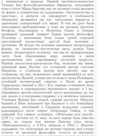
с ненавистью к природе. Прямой противоположностью
Татиану был философ-христианин Афинагор, относящийся
тоже к эпохе Марка Аврелия; ему он посвятил очень красивое
по форме и симпатичное по содержанию «Заступничество за
христиан», в котором он опровергает в особенности
обвинения, касавшиеся так наз. тиестовских пиршеств и
эдиповских совокуплений (см. выше). В том же духе были
относящиеся приблизительно к тому же времени апологии
Феофила, Аполлинария и Мелитона; ближе к Татиану
примыкает задорный памфлет Ермия против философов.
Полемика с язычниками была только одной стороной
христианской апологетики; другой была полемика с
еретиками. Не всегда эта полемика принимала литературные
формы, но специально-гностическая ересь должна была
вызвать литературную полемику, так как её приверженцами
часто были образованные люди, имевшие в своём
распоряжении всю сокровищницу греческой мудрости.
Первым апологетом-ересиологом был, насколько мы знаем,
названный выше Иустин; его сочинения против гностика
Маркиона и «Синтагма против всех ересей» нам не
сохранены, но ими пользовался самый выдающийся из всех
ересиологов, Ириней, ученик апостольского мужа Поликарпа,
погибший мученической смертью в Лионе во время
Северовских гонений в 202 г. Его главным сочинением было
«Обличение и опровержение лжеименного знания» в 5 кн.,
обращённое против гностической ереси валентиниан; до нас
оно дошло и в подлинных отрывках, и в латинском переводе.
Учеником Иринея был второй главный ересиолог Ипполит,
бывший в Риме антипапой при Каллисте и его ближайших
преемниках, заточённый в Сардинии вследствие гонений,
разразившихся после смерти Александра Севера, и там
умерший. Его главное сочинение, «Обличение всех ересей»
(230 г.), состояло из 12 книг, из коих первая была известна
давно, но ходила под именем Оригена (под заглав.
«Philosophumena»), a 4-10-я найдены в 1842 г. Ипполит
доказывает, что обличаемые им еретики черпали своё учение
отчасти из греческой философии, отчасти из мистерий,