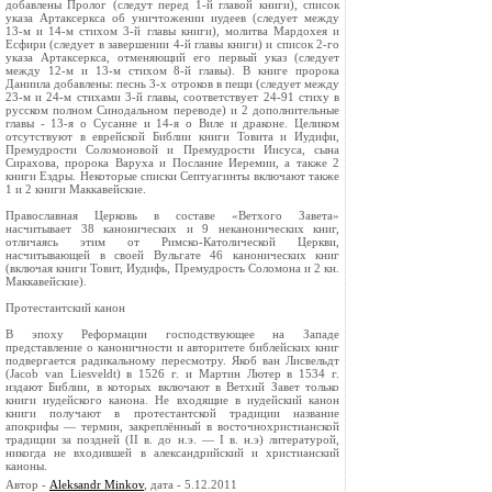
добавлены Пролог (следут перед 1-й главой книги), список
указа Артаксеркса об уничтожении иудеев (следует между
13-м и 14-м стихом 3-й главы книги), молитва Мардохея и
Есфири (следует в завершении 4-й главы книги) и список 2-го
указа Артаксеркса, отменяющий его первый указ (следует
между 12-м и 13-м стихом 8-й главы). В книге пророка
Даниила добавлены: песнь 3-х отроков в пещи (следует между
23-м и 24-м стихами 3-й главы, соответствует 24-91 стиху в
русском полном Синодальном переводе) и 2 дополнительные
главы - 13-я о Сусанне и 14-я о Виле и драконе. Целиком
отсутствуют в еврейской Библии книги Товита и Иудифи,
Премудрости Соломоновой и Премудрости Иисуса, сына
Сирахова, пророка Варуха и Послание Иеремии, а также 2
книги Ездры. Некоторые списки Септуагинты включают также
1 и 2 книги Маккавейские.
Православная Церковь в составе «Ветхого Завета»
насчитывает 38 канонических и 9 неканонических книг,
отличаясь этим от Римско-Католической Церкви,
насчитывающей в своей Вульгате 46 канонических книг
(включая книги Товит, Иудифь, Премудрость Соломона и 2 кн.
Маккавейские).
Протестантский канон
В эпоху Реформации господствующее на Западе
представление о каноничности и авторитете библейских книг
подвергается радикальному пересмотру. Якоб ван Лисвельдт
(Jacob van Liesveldt) в 1526 г. и Мартин Лютер в 1534 г.
издают Библии, в которых включают в Ветхий Завет только
книги иудейского канона. Не входящие в иудейский канон
книги получают в протестантской традиции название
апокрифы — термин, закреплённый в восточнохристианской
традиции за поздней (II в. до н.э. — I в. н.э) литературой,
никогда не входившей в александрийский и христианский
каноны.
Автор -
Aleksandr Minkov
, дата - 5.12.2011