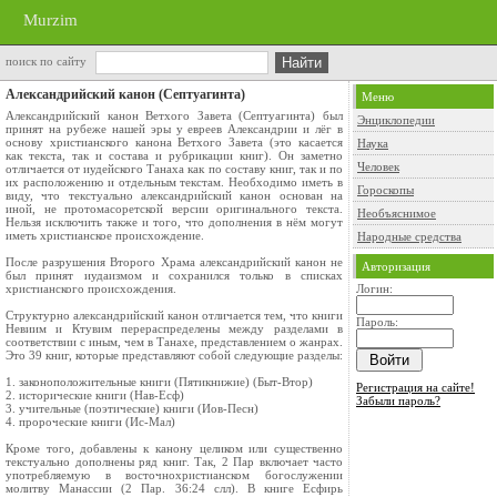
Murzim
поиск по сайту
Александрийский канон (Септуагинта)
Меню
Александрийский канон Ветхого Завета (Септуагинта) был
Энциклопедии
принят на рубеже нашей эры у евреев Александрии и лёг в
основу христианского канона Ветхого Завета (это касается
Наука
как текста, так и состава и рубрикации книг). Он заметно
Человек
отличается от иудейского Танаха как по составу книг, так и по
их расположению и отдельным текстам. Необходимо иметь в
Гороскопы
виду, что текстуально александрийский канон основан на
иной, не протомасоретской версии оригинального текста.
Необъяснимое
Нельзя исключить также и того, что дополнения в нём могут
иметь христианское происхождение.
Народные средства
После разрушения Второго Храма александрийский канон не
Авторизация
был принят иудаизмом и сохранился только в списках
христианского происхождения.
Логин:
Структурно александрийский канон отличается тем, что книги
Пароль:
Невиим и Ктувим перераспределены между разделами в
соответствии с иным, чем в Танахе, представлением о жанрах.
Это 39 книг, которые представляют собой следующие разделы:
1. законоположительные книги (Пятикнижие) (Быт-Втор)
Регистрация на сайте!
2. исторические книги (Нав-Есф)
Забыли пароль?
3. учительные (поэтические) книги (Иов-Песн)
4. пророческие книги (Ис-Мал)
Кроме того, добавлены к канону целиком или существенно
текстуально дополнены ряд книг. Так, 2 Пар включает часто
употребляемую в восточнохристианском богослужении
молитву Манассии (2 Пар. 36:24 слл). В книге Есфирь