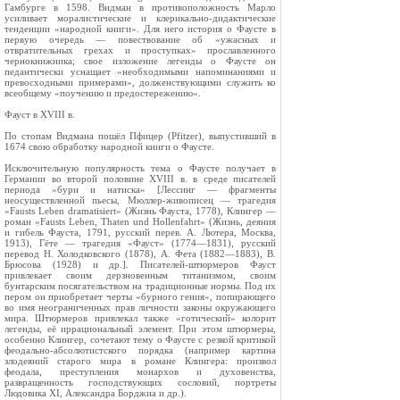
Гамбурге в 1598. Видман в противоположность Марло
усиливает моралистические и клерикально-дидактические
тенденции «народной книги». Для него история о Фаусте в
первую очередь — повествование об «ужасных и
отвратительных грехах и проступках» прославленного
чернокнижника; свое изложение легенды о Фаусте он
педантически уснащает «необходимыми напоминаниями и
превосходными примерами», долженствующими служить ко
всеобщему «поучению и предостережению».
Фауст в XVIII в.
По стопам Видмана пошёл Пфицер (Pfitzer), выпустивший в
1674 свою обработку народной книги о Фаусте.
Исключительную популярность тема о Фаусте получает в
Германии во второй половине XVIII в. в среде писателей
периода «бури и натиска» [Лессинг — фрагменты
неосуществленной пьесы, Мюллер-живописец — трагедия
«Fausts Leben dramatisiert» (Жизнь Фауста, 1778), Клингер —
роман «Fausts Leben, Thaten und Hollenfahrt» (Жизнь, деяния
и гибель Фауста, 1791, русский перев. А. Лютера, Москва,
1913), Гёте — трагедия «Фауст» (1774—1831), русский
перевод Н. Холодковского (1878), А. Фета (1882—1883), В.
Брюсова (1928) и др.]. Писателей-штюрмеров Фауст
привлекает своим дерзновенным титанизмом, своим
бунтарским посягательством на традиционные нормы. Под их
пером он приобретает черты «бурного гения», попирающего
во имя неограниченных прав личности законы окружающего
мира. Штюрмеров привлекал также «готический» колорит
легенды, её иррациональный элемент. При этом штюрмеры,
особенно Клингер, сочетают тему о Фаусте с резкой критикой
феодально-абсолютистского порядка (например картина
злодеяний старого мира в романе Клингера: произвол
феодала, преступления монархов и духовенства,
развращенность господствующих сословий, портреты
Людовика XI, Александра Борджиа и др.).