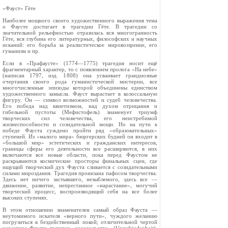
«Фауст» Гёте
Наиболее мощного своего художественного выражения тема
о Фаусте достигает в трагедии Гёте. В трагедии со
значительной рельефностью отразилась вся многогранность
Гёте, вся глубина его литературных, философских и научных
исканий: его борьба за реалистическое мировоззрение, его
гуманизм и пр.
Если в «Прафаусте» (1774—1775) трагедия носит ещё
фрагментарный характер, то с появлением пролога «На небе»
(написан 1797, изд. 1808) она усваивает грандиозные
очертания своего рода гуманистической мистерии, все
многочисленные эпизоды которой объединены единством
художественного замысла. Фауст вырастает в колоссальную
фигуру. Он — символ возможностей и судеб человечества.
Его победа над квиетизмом, над духом отрицания и
гибельной пустоты (Мефистофель) знаменует триумф
творческих сил человечества, его неистребимой
жизнеспособности и созидательной мощи. Но на пути к
победе Фауста суждено пройти ряд «образовательных»
ступеней. Из «малого мира» бюргерских будней он входит в
«большой мир» эстетических и гражданских интересов,
границы сферы его деятельности все расширяются, в них
включаются все новые области, пока перед Фаустом не
раскрываются космические просторы финальных сцен, где
ищущий творческий дух Фауста сливается с созидательными
силами мироздания. Трагедия пронизана пафосом творчества.
Здесь нет ничего застывшего, незыблемого, здесь все —
движение, развитие, непрестанное «нарастание», могучий
творческий процесс, воспроизводящий себя на все более
высоких ступенях.
В этом отношении знаменателен самый образ Фауста —
неутомимого искателя «верного пути», чуждого желанию
погрузиться в бездейственный покой; отличительной чертой