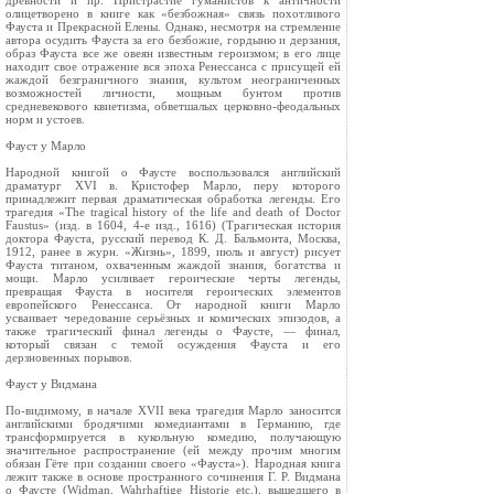
древности и пр. Пристрастие гуманистов к античности
олицетворено в книге как «безбожная» связь похотливого
Фауста и Прекрасной Елены. Однако, несмотря на стремление
автора осудить Фауста за его безбожие, гордыню и дерзания,
образ Фауста все же овеян известным героизмом; в его лице
находит свое отражение вся эпоха Ренессанса с присущей ей
жаждой безграничного знания, культом неограниченных
возможностей личности, мощным бунтом против
средневекового квиетизма, обветшалых церковно-феодальных
норм и устоев.
Фауст у Марло
Народной книгой о Фаусте воспользовался английский
драматург XVI в. Кристофер Марло, перу которого
принадлежит первая драматическая обработка легенды. Его
трагедия «The tragical history of the life and death of Doctor
Faustus» (изд. в 1604, 4-е изд., 1616) (Трагическая история
доктора Фауста, русский перевод К. Д. Бальмонта, Москва,
1912, ранее в журн. «Жизнь», 1899, июль и август) рисует
Фауста титаном, охваченным жаждой знания, богатства и
мощи. Марло усиливает героические черты легенды,
превращая Фауста в носителя героических элементов
европейского Ренессанса. От народной книги Марло
усваивает чередование серьёзных и комических эпизодов, а
также трагический финал легенды о Фаусте, — финал,
который связан с темой осуждения Фауста и его
дерзновенных порывов.
Фауст у Видмана
По-видимому, в начале XVII века трагедия Марло заносится
английскими бродячими комедиантами в Германию, где
трансформируется в кукольную комедию, получающую
значительное распространение (ей между прочим многим
обязан Гёте при создании своего «Фауста»). Народная книга
лежит также в основе пространного сочинения Г. Р. Видмана
о Фаусте (Widman, Wahrhaftige Historie etc.), вышедшего в