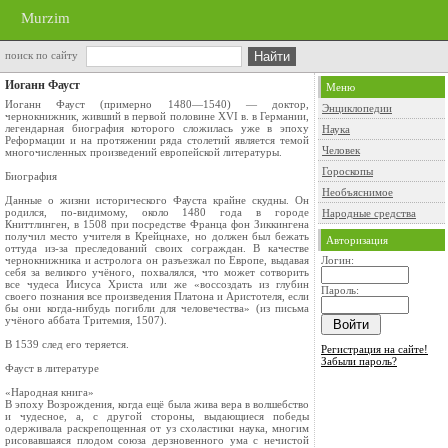
Murzim
поиск по сайту
Иоганн Фауст
Меню
Иоганн Фауст (примерно 1480—1540) — доктор,
Энциклопедии
чернокнижник, живший в первой половине XVI в. в Германии,
легендарная биография которого сложилась уже в эпоху
Наука
Реформации и на протяжении ряда столетий является темой
Человек
многочисленных произведений европейской литературы.
Гороскопы
Биография
Необъяснимое
Данные о жизни исторического Фауста крайне скудны. Он
родился, по-видимому, около 1480 года в городе
Народные средства
Книттлинген, в 1508 при посредстве Франца фон Зиккингена
получил место учителя в Крейцнахе, но должен был бежать
Авторизация
оттуда из-за преследований своих сограждан. В качестве
чернокнижника и астролога он разъезжал по Европе, выдавая
Логин:
себя за великого учёного, похвалялся, что может сотворить
все чудеса Иисуса Христа или же «воссоздать из глубин
Пароль:
своего познания все произведения Платона и Аристотеля, если
бы они когда-нибудь погибли для человечества» (из письма
учёного аббата Тритемия, 1507).
В 1539 след его теряется.
Регистрация на сайте!
Забыли пароль?
Фауст в литературе
«Народная книга»
В эпоху Возрождения, когда ещё была жива вера в волшебство
и чудесное, а, с другой стороны, выдающиеся победы
одерживала раскрепощенная от уз схоластики наука, многим
рисовавшаяся плодом союза дерзновенного ума с нечистой