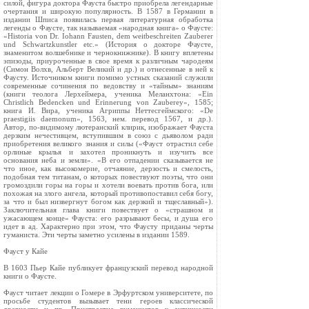
силой, фигура доктора Фауста быстро приобрела легендарные
очертания и широкую популярность. В 1587 в Германии в
издании Шписа появилась первая литературная обработка
легенды о Фаусте, так называемая «народная книга» о Фаусте:
«Historia von Dr. Iohann Fausten, dem weitbeschreiten Zauberer
und Schwartzkunstler etc.» (История о докторе Фаусте,
знаменитом волшебнике и чернокнижнике). В книгу вплетены
эпизоды, приуроченные в свое время к различным чародеям
(Симон Волхв, Альберт Великий и др.) и отнесенные в ней к
Фаусту. Источником книги помимо устных сказаний служили
современные сочинения по ведовству и «тайным» знаниям
(книги теолога Лерхеймера, ученика Меланхтона: «Ein
Christlich Bedencken und Erinnerung von Zauberey», 1585;
книга И. Вира, ученика Агриппы Неттесгеймского: «De
praestigiis daemonum», 1563, нем. перевод 1567, и др.).
Автор, по-видимому лютеранский клирик, изображает Фауста
дерзким нечестивцем, вступившим в союз с дьяволом ради
приобретения великого знания и силы («Фауст отрастил себе
орлиные крылья и захотел проникнуть и изучить все
основания неба и земли». «В его отпадении сказывается не
что иное, как высокомерие, отчаяние, дерзость и смелость,
подобная тем титанам, о которых повествуют поэты, что они
громоздили горы на горы и хотели воевать против бога, или
похожая на злого ангела, который противопоставил себя богу,
за что и был низвергнут богом как дерзкий и тщеславный»).
Заключительная глава книги повествует о «страшном и
ужасающем конце» Фауста: его разрывают бесы, и душа его
идет в ад. Характерно при этом, что Фаусту приданы черты
гуманиста. Эти черты заметно усилены в издании 1589.
Фауст у Кайе
В 1603 Пьер Кайе публикует французский перевод народной
книги о Фаусте.
Фауст читает лекции о Гомере в Эрфуртском университете, по
просьбе студентов вызывает тени героев классической