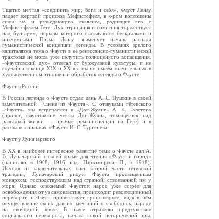
Тщетно мечтая «соединить мир, бога и себя», Фауст Ленау
падает жертвой происков Мефистофеля, в к-ром воплощены
силы зла и разъедающего скепсиса, роднящие его с
Мефистофелем Гёте. Дух отрицания и сомнения торжествует
над бунтарем, порывы которого оказываются бескрылыми и
никчемными. Поэма Ленау знаменует начало распада
гуманистической концепции легенды. В условиях зрелого
капитализма тема о Фаусте в её ренессансно-гуманистической
трактовке не могла уже получить полноценного воплощения.
«Фаустовский дух» отлетал от буржуазной культуры, и не
случайно в конце XIX и XX вв. мы не имеем значительных в
художественном отношении обработок легенды о Фаусте.
Фауст в России
В России легенде о Фаусте отдал дань А. С. Пушкин в своей
замечательной «Сцене из Фауста». С отзвуками гётевского
«Фауста» мы встречаемся в «Дон-Жуане» А. К. Толстого
(пролог, фаустовские черты Дон-Жуана, томящегося над
разгадкой жизни — прямые реминисценции из Гёте) и в
рассказе в письмах «Фауст» И. С. Тургенева.
Фауст у Луначарского
В XX в. наиболее интересное развитие темы о Фаусте дал А.
В. Луначарский в своей драме для чтения «Фауст и город»
(написано в 1908, 1916, изд. Наркомпроса, П., в 1918).
Исходя из заключительных сцен второй части гётевской
трагедии, Луначарский рисует Фауста просвещенным
монархом, господствующим над страной, отвоеванной им у
моря. Однако опекаемый Фаустом народ уже созрел для
освобождения от уз самовластия, происходит революционный
переворот, и Фауст приветствует происшедшее, видя в нём
осуществление своих давних мечтаний о свободном народе
на свободной земле. В пьесе отражено предчувствие
социального переворота, начала новой исторической эры.