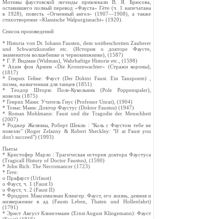
Мотивы фаустовской легенды привлекали В. Я. Брюсова,
оставившего полный перевод «Фауста» Гёте (ч. 1 напечатана
в 1928), повесть «Огненный ангел» (1907—1908), а также
стихотворение «Klassische Walpurgisnacht» (1920).
Cписок произведений
* Historia von Dr. Iohann Fausten, dem weitbeschreiten Zauberer
und Schwartzkunstler etc. (История о докторе Фаусте,
знаменитом волшебнике и чернокнижнике), (1587)
* Г. Р. Видман (Widman), Wahrhaftige Historie etc., (1598)
* Ахим фон Арним «Die Kronenwachter» (Стражи короны),
(1817)
* Генрих Гейне: Фауст (Der Doktor Faust. Ein Tanzpoem) ,
поэма, назначенная для танцев (1851)
* Теодор Шторм: Поле-Кукольник (Pole Poppenspaler),
новелла (1875)
* Генрих Манн: Учитель Гнус (Professor Unrat), (1904)
* Томас Манн: Доктор Фаустус (Doktor Faustus) (1947)
* Roman Mohlmann: Faust und die Tragodie der Menschheit
(2007)
* Роджер Желязны, Роберт Шекли : "Коль с Фаустом тебе не
повезло" (Roger Zelazny & Robert Sheckley: "If at Faust you
don't succeed") (1993)
Пьесы
* Кристофер Марло : Трагическая история доктора Фаустуса
(Tragicall History of Doctor Faustus), (1590)
* John Rich: The Necromancer (1723)
* Гете:
o Прафауст (Urfaust)
o Фауст, ч. 1 (Faust I)
o Фауст, ч. 2 (Faust II)
* Фридрих Максимилиан Клингер: Фауст, его жизнь, деяния и
низвержение в ад (Fausts Leben, Thaten und Hollenfahrt)
(1791)
* Эрнст Август Клингеманн (Ernst August Klingemann): Фауст