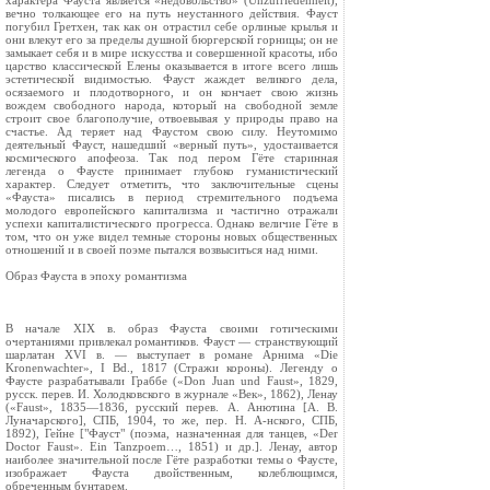
характера Фауста является «недовольство» (Unzufriedenheit),
вечно толкающее его на путь неустанного действия. Фауст
погубил Гретхен, так как он отрастил себе орлиные крылья и
они влекут его за пределы душной бюргерской горницы; он не
замыкает себя и в мире искусства и совершенной красоты, ибо
царство классической Елены оказывается в итоге всего лишь
эстетической видимостью. Фауст жаждет великого дела,
осязаемого и плодотворного, и он кончает свою жизнь
вождем свободного народа, который на свободной земле
строит свое благополучие, отвоевывая у природы право на
счастье. Ад теряет над Фаустом свою силу. Неутомимо
деятельный Фауст, нашедший «верный путь», удостаивается
космического апофеоза. Так под пером Гёте старинная
легенда о Фаусте принимает глубоко гуманистический
характер. Следует отметить, что заключительные сцены
«Фауста» писались в период стремительного подъема
молодого европейского капитализма и частично отражали
успехи капиталистического прогресса. Однако величие Гёте в
том, что он уже видел темные стороны новых общественных
отношений и в своей поэме пытался возвыситься над ними.
Образ Фауста в эпоху романтизма
В начале XIX в. образ Фауста своими готическими
очертаниями привлекал романтиков. Фауст — странствующий
шарлатан XVI в. — выступает в романе Арнима «Die
Kronenwachter», I Bd., 1817 (Стражи короны). Легенду о
Фаусте разрабатывали Граббе («Don Juan und Faust», 1829,
русск. перев. И. Холодковского в журнале «Век», 1862), Ленау
(«Faust», 1835—1836, русский перев. А. Анютина [А. В.
Луначарского], СПБ, 1904, то же, пер. Н. А-нского, СПБ,
1892), Гейне ["Фауст" (поэма, назначенная для танцев, «Der
Doctor Faust». Ein Tanzpoem…, 1851) и др.]. Ленау, автор
наиболее значительной после Гёте разработки темы о Фаусте,
изображает Фауста двойственным, колеблющимся,
обреченным бунтарем.