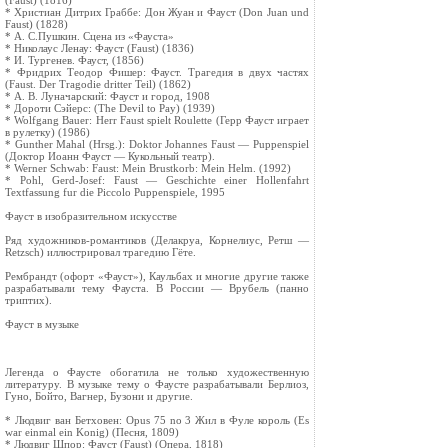
(Faust) (1816)
* Христиан Дитрих Граббе: Дон Жуан и Фауст (Don Juan und
Faust) (1828)
* А. С.Пушкин. Сцена из «Фауста»
* Николаус Ленау: Фауст (Faust) (1836)
* И. Тургенев. Фауст, (1856)
* Фридрих Теодор Фишер: Фауст. Трагедия в двух частях
(Faust. Der Tragodie dritter Teil) (1862)
* А. В. Луначарский: Фауст и город, 1908
* Дороти Сэйерс: (The Devil to Pay) (1939)
* Wolfgang Bauer: Herr Faust spielt Roulette (Герр Фауст играет
в рулетку) (1986)
* Gunther Mahal (Hrsg.): Doktor Johannes Faust — Puppenspiel
(Доктор Иоанн Фауст — Кукольный театр).
* Werner Schwab: Faust: Mein Brustkorb: Mein Helm. (1992)
* Pohl, Gerd-Josef: Faust — Geschichte einer Hollenfahrt
Textfassung fur die Piccolo Puppenspiele, 1995
Фауст в изобразительном искусстве
Ряд художников-романтиков (Делакруа, Корнелиус, Ретш —
Retzsch) иллюстрировал трагедию Гёте.
Рембрандт (офорт «Фауст»), Каульбах и многие другие также
разрабатывали тему Фауста. В России — Врубель (панно
триптих).
Фауст в музыке
Легенда о Фаусте обогатила не только художественную
литературу. В музыке тему о Фаусте разрабатывали Берлиоз,
Гуно, Бойто, Вагнер, Бузони и другие.
* Людвиг ван Бетховен: Opus 75 no 3 Жил в Фуле король (Es
war einmal ein Konig) (Песня, 1809)
* Людвиг Шпор: Фауст (Faust) (Опера, 1818)