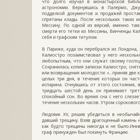
что долго изучал в монастырской библ
астрономии. Вернувшись в Палермо, Джуз
подделкой документов и продажей простак
спрятаны клады. После нескольких таких 
Мессину. По одной из версий, именно там
смерти его тетки из Мессины, Винченцы Кал
себя и графским титулом.
В Париже, куда он перебрался из Лондона,
Калиостро позаимствовал у него нескольк
любопытным, что они служат своему господи
Сохранилась копия записки Калиостро, снят
или возвращения молодости: «…приняв две к
целых три дня, в течение которых он част
испарина. Очнувшись от этого состояния, 
тридцать шестой день он принимает трет
спокойный сон. Во время сна с него слеза
течение нескольких часов. Утром сороковог
Людовик XV, решив убедиться в необычайн
давший трещину. Взяв драгоценный камень н
как будто трещины никогда и не было.Инк
граф принужден был покинуть Францию.