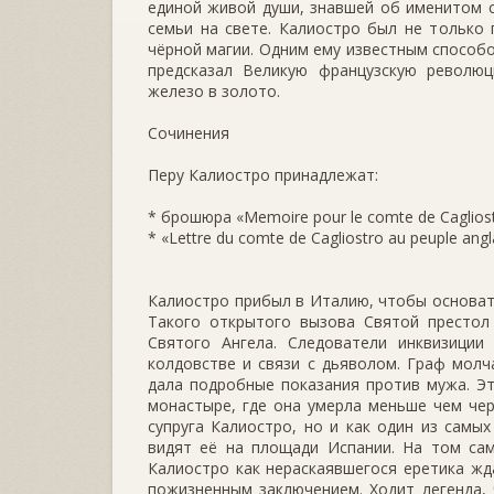
единой живой души, знавшей об именитом с
семьи на свете. Калиостро был не только
чёрной магии. Одним ему известным способ
предсказал Великую французскую революц
железо в золото.
Сочинения
Перу Калиостро принадлежат:
* брошюра «Memoire pour le comte de Cagliostr
* «Lettre du comte de Cagliostro аu peuple angla
Калиостро прибыл в Италию, чтобы основать
Такого открытого вызова Святой престол 
Святого Ангела. Следователи инквизиции
колдовстве и связи с дьяволом. Граф молч
дала подробные показания против мужа. Эт
монастыре, где она умерла меньше чем чер
супруга Калиостро, но и как один из самы
видят её на площади Испании. На том сам
Калиостро как нераскаявшегося еретика жд
пожизненным заключением. Ходит легенда, 