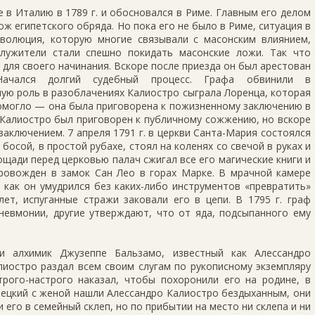
е в Италию в 1789 г. и обосновался в Риме. Главным его делом
ож египетского обряда. Но пока его не было в Риме, ситуация в
еволюция, которую многие связывали с масонским влиянием,
служители стали спешно покидать масонские ложи. Так что
для своего начинания. Вскоре после приезда он был арестован
ачался долгий судебный процесс. Графа обвинили в
ую роль в разоблачениях Калиостро сыграла Лоренца, которая
помогло — она была приговорена к пожизненному заключению в
 Калиостро был приговорен к публичному сожжению, но вскоре
аключением. 7 апреля 1791 г. в церкви Санта-Мария состоялся
босой, в простой рубахе, стоял на коленях со свечой в руках и
ощади перед церковью палач сжигал все его магические книги и
ровожден в замок Сан Лео в горах Марке. В мрачной камере
 как он умудрился без каких-либо инструментов «превратить»
ет, испуганные стражи заковали его в цепи. В 1795 г. граф
невмонии, другие утверждают, что от яда, подсыпанного ему
 и алхимик Джузеппе Бальзамо, известный как Алессандро
алиостро раздал всем своим слугам по рукописному экземпляру
трого-настрого наказал, чтобы похоронили его на родине, в
рецкий с женой нашли Алессандро Калиостро бездыханным, они
 его в семейный склеп, но по прибытии на место ни склепа и ни