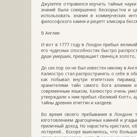
Джузеппе отправился изучать тайные науки
знаний была совершенно бескорыстна и це
использовать знания в коммерческих инте
философского камня и рецепт эликсира бесс
B Англии
И вот в 1777 году в Лондон прибыл великий
его чудесных способностях быстро распрост
души умерших, превращает свинец в золото,
До сих пор он не был известен никому в Англ
Калиостро стал распространять о себе в об
как побывал внутри египетских пирамид
хранителями тайн самого бога алхимии и
современным языком, Калиостро очень уме
утверждали: к ним прибыл «Великий Копт», 
тайны древних египтян и халдеев.
Во время своего пребывания в Лондоне т
изготовлением драгоценных камней и угад
приличный доход. Но нарастить кристалл, о
лотереей… Вскоре выяснилось, что больша