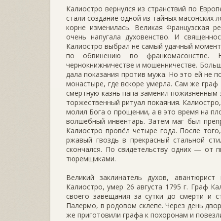
Калиостро вернулся из странствий по Европ
стали создание одной из тайных масонских л
корне изменилась. Великая Французская р
очень напугала духовенство. И священно
Калиостро выбрал не самый удачный момент 
по обвинению во франкомасонстве. Н
чернокнижничестве и мошенничестве. Больш
дала показания против мужа. Но это ей не 
монастыре, где вскоре умерла. Сам же граф
смертную казнь папа заменил пожизненным з
торжественный ритуал покаяния. Калиостро, 
молил Бога о прощении, а в это время на пл
волшебный инвентарь. Затем маг был преп
Калиостро провёл четыре года. После того,
ржавый гвоздь в прекрасный стальной стил
скончался. По свидетельству одних — от п
тюремщиками.
Великий заклинатель духов, авантюрист
Калиостро, умер 26 августа 1795 г. Граф К
своего завещания за сутки до смерти и с
Палермо, в родовом склепе. Через день дво
же приготовили графа к похоронам и повезли