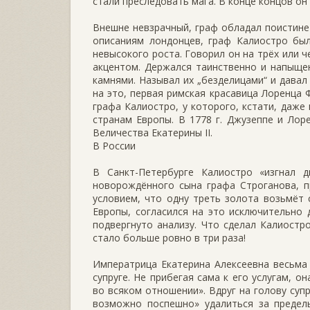
стали преследовать мага. В конце концов он
Внешне невзрачный, граф обладал поистине
описаниям лондонцев, граф Калиостро был
невысокого роста. Говорил он на трёх или ч
акцентом. Держался таинственно и напыще
камнями. Называл их „безделицами“ и давал
на это, первая римская красавица Лоренца
графа Калиостро, у которого, кстати, даже
странам Европы. В 1778 г. Джузеппе и Лор
Величества Екатерины II.
В России
В Санкт-Петербурге Калиостро «изгнал 
новорождённого сына графа Строганова, п
условием, что одну треть золота возьмёт 
Европы, согласился на это исключительно 
подвергнуто анализу. Что сделал Калиост
стало больше ровно в три раза!
Императрица Екатерина Алексеевна весьма
супруге. Не прибегая сама к его услугам, 
во всяком отношении». Вдруг на голову су
возможно поспешно» удалиться за предел