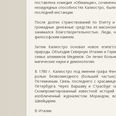
поставлена комедия «Обманщик», сочиненна
незаурядных способностях Калиостро, были
последней инстанции.
После долгих странствований по Египту и
громадные денежные средства из масонски
занимался благотворительностью. Люди, н
философским камнем.
Затем Калиостро основал новое египетс
природы. Объездив Северную Италию и Герма
семье алхимиков Медемов. Он лечил больн
магические науки и демонологию.
В 1780 г. Калиостро под именем графа Фен
ролью безвозмездного (большей частью
Потемкиным. Связь последнего с красавиц
Петербурга. Через Варшаву и Страсбург о
Скомпрометированный известной историй 
изобличенный журналистом Морандом, в
Швейцарию.
В Италии