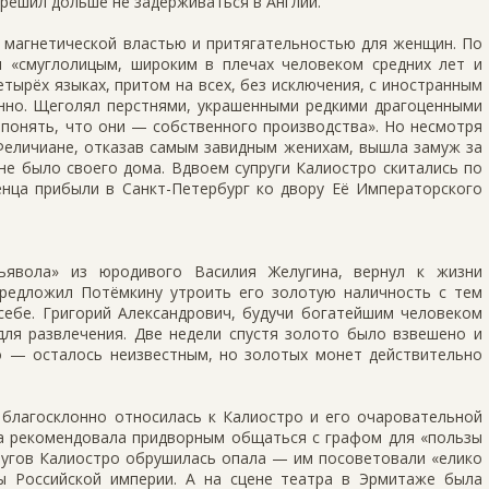
 решил дольше не задерживаться в Англии.
 магнетической властью и притягательностью для женщин. По
 «смуглолицым, широким в плечах человеком средних лет и
етырёх языках, притом на всех, без исключения, с иностранным
нно. Щеголял перстнями, украшенными редкими драгоценными
 понять, что они — собственного производства». Но несмотря
 Феличиане, отказав самым завидным женихам, вышла замуж за
 не было своего дома. Вдвоем супруги Калиостро скитались по
енца прибыли в Санкт-Петербург ко двору Её Императорского
дьявола» из юродивого Василия Желугина, вернул к жизни
редложил Потёмкину утроить его золотую наличность с тем
себе. Григорий Александрович, будучи богатейшим человеком
для развлечения. Две недели спустя золото было взвешено и
ро — осталось неизвестным, но золотых монет действительно
 благосклонно относилась к Калиостро и его очаровательной
она рекомендовала придворным общаться с графом для «пользы
пругов Калиостро обрушилась опала — им посоветовали «елико
ы Российской империи. А на сцене театра в Эрмитаже была