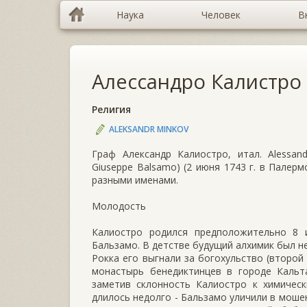
Наука
Человек
В
Алессандро Калистро
Религия
ALEKSANDR MINKOV
Граф Александр Калиостро, итал. Alessan
Giuseppe Balsamo) (2 июня 1743 г. в Палер
разными именами.
Mолодоcть
Калиостро родился предположительно 8 
Бальзамо. В детстве будущий алхимик был н
Рокка его выгнали за богохульство (второй
монастырь бенедиктинцев в городе Кальт
заметив склонность Калиостро к химическ
длилось недолго - Бальзамо уличили в моше