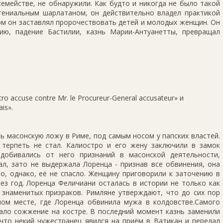
емействе, не обнаружили. Как будто и никогда не было такой
 гениальным шарлатаном, он действительно владел практикой
ом он заставлял пророчествовать детей и молодых женщин. Он
ию, падение Бастилии, казнь Марии-Антуанетты, превращал
o accuse contre Mr. le Procureur-General accusateur» и
is».
 масонскую ложу в Риме, под самым носом у папских властей.
терпеть не стал. Калиостро и его жену заключили в замок
 добивались от него признаний в масонской деятельности,
ал, зато не выдержала Лоренца - признав все обвинения, она
о, однако, её не спасло. Женщину приговорили к заточению в
ез год. Лоренца Феличиани осталась в истории не только как
х знаменитых призраков. Римляне утверждают, что до сих пор
ом месте, где Лоренца обвинила мужа в колдовстве.Самого
ало сожжение на костре. В последний момент казнь заменили
что некий чужестранец явился на приём в Ватикан и передал