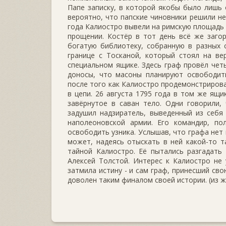
Папе записку, в которой якобы было лишь 
вероятно, что папские чиновники решили не
года Калиостро вывели на римскую площадь 
прощении. Костёр в тот день всё же загор
богатую библиотеку, собранную в разных 
границе с Тосканой, который стоял на ве
специальном ящике. Здесь граф провёл четы
доносы, что масоны планируют освободит
после того как Калиостро продемонстрирова
в цепи. 26 августа 1795 года в том же ящи
завёрнутое в саван тело. Одни говорили,
задушил надзиратель, выведенный из себя
наполеоновской армии. Его командир, по
освободить узника. Услышав, что графа нет 
может, надеясь отыскать в ней какой-то т
тайной Калиостро. Её пытались разгадать
Алексей Толстой. Интерес к Калиостро не 
затмила истину - и сам граф, принесший св
доволен таким финалом своей истории. (из ж