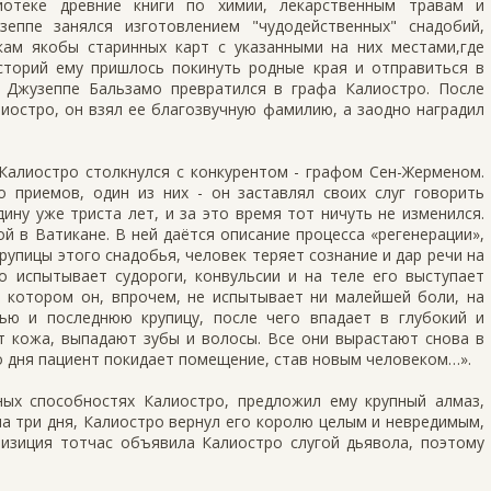
иотеке древние книги по химии, лекарственным травам и
еппе занялся изготовлением "чудодейственных" снадобий,
ам якобы старинных карт с указанными на них местами,где
историй ему пришлось покинуть родные края и отправиться в
 Джузеппе Бальзамо превратился в графа Калиостро. После
иостро, он взял ее благозвучную фамилию, а заодно наградил
 Калиостро столкнулся с конкурентом - графом Сен-Жерменом.
о приемов, один из них - он заставлял своих слуг говорить
ну уже триста лет, и за это время тот ничуть не изменился.
ой в Ватикане. В ней даётся описание процесса «регенерации»,
рупицы этого снадобья, человек теряет сознание и дар речи на
о испытывает судороги, конвульсии и на теле его выступает
в котором он, впрочем, не испытывает ни малейшей боли, на
ью и последнюю крупицу, после чего впадает в глубокий и
ет кожа, выпадают зубы и волосы. Все они вырастают снова в
о дня пациент покидает помещение, став новым человеком…».
ых способностях Калиостро, предложил ему крупный алмаз,
а три дня, Калиостро вернул его королю целым и невредимым,
визиция тотчас объявила Калиостро слугой дьявола, поэтому