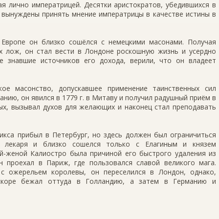
я лично императрицей. Десятки аристократов, убедившихся в
 вынуждены принять мнение императрицы в качестве истины в
 Европе он близко сошёлся с немецкими масонами. Получая
х лож, он стал вести в Лондоне роскошную жизнь и усердно
е знавшие источников его дохода, верили, что он владеет
кое масонство, допускавшее применение таинственных сил
нию, он явился в 1779 г. в Митаву и получил радушный приём в
ых, вызывал духов для желающих и наконец стал преподавать
икса прибыл в Петербург, но здесь должен был ограничиться
) лекаря и близко сошелся только с Елагиным и князем
ей-женой Калиостро была причиной его быстрого удаления из
н проехал в Париж, где пользовался славой великого мага.
с ожерельем королевы, он переселился в Лондон, однако,
скоре бежал оттуда в Голландию, а затем в Германию и