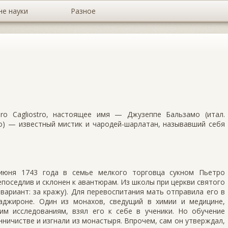
не науки
Разное
dro Cagliostro, настоящее имя — Джузеппе Бальзамо (итал.
мо) — известный мистик и чародей-шарлатан, называвший себя
июня 1743 года в семье мелкого торговца сукном Пьетро
епоседлив и склонен к авантюрам. Из школы при церкви святого
 вариант: за кражу). Для перевоспитания мать отправила его в
аджироне. Один из монахов, сведущий в химии и медицине,
им исследованиям, взял его к себе в ученики. Но обучение
нничистве и изгнали из монастыря. Впрочем, сам он утверждал,