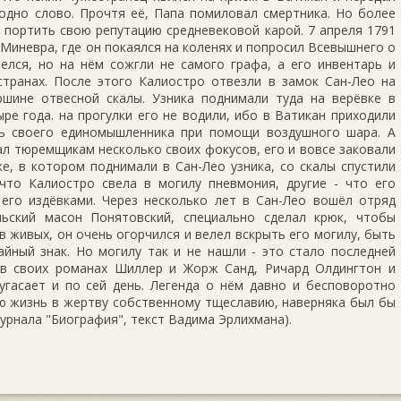
одно слово. Прочтя её, Папа помиловал смертника. Но более
 портить свою репутацию средневековой карой. 7 апреля 1791
Миневра, где он покаялся на коленях и попросил Всевышнего о
елся, но на нём сожгли не самого графа, а его инвентарь и
странах. После этого Калиостро отвезли в замок Сан-Лео на
ршине отвесной скалы. Узника поднимали туда на верёвке в
ре года. на прогулки его не водили, ибо в Ватикан приходили
ь своего единомышленника при помощи воздушного шара. А
л тюремщикам несколько своих фокусов, его и вовсе заковали
ке, в котором поднимали в Сан-Лео узника, со скалы спустили
 что Калиостро свела в могилу пневмония, другие - что его
 его издёвками. Через несколько лет в Сан-Лео вошёл отряд
льский масон Понятовский, специально сделал крюк, чтобы
в живых, он очень огорчился и велел вскрыть его могилу, быть
айный знак. Но могилу так и не нашли - это стало последней
 в своих романах Шиллер и Жорж Санд, Ричард Олдингтон и
угасает и по сей день. Легенда о нём давно и бесповоротно
ою жизнь в жертву собственному тщеславию, наверняка был бы
урнала "Биография", текст Вадима Эрлихмана).