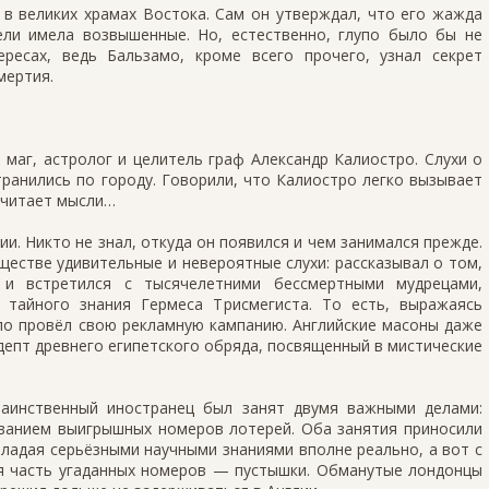
 в великих храмах Востока. Сам он утверждал, что его жажда
ли имела возвышенные. Но, естественно, глупо было бы не
ресах, ведь Бальзамо, кроме всего прочего, узнал секрет
мертия.
 маг, астролог и целитель граф Александр Калиостро. Слухи о
ранились по городу. Говорили, что Калиостро легко вызывает
 читает мысли…
ии. Никто не знал, откуда он появился и чем занимался прежде.
ществе удивительные и невероятные слухи: рассказывал о том,
 и встретился с тысячелетними бессмертными мудрецами,
 тайного знания Гермеса Трисмегиста. То есть, выражаясь
ло провёл свою рекламную кампанию. Английские масоны даже
адепт древнего египетского обряда, посвященный в мистические
аинственный иностранец был занят двумя важными делами:
ыванием выигрышных номеров лотерей. Оба занятия приносили
бладая серьёзными научными знаниями вполне реально, а вот с
я часть угаданных номеров — пустышки. Обманутые лондонцы