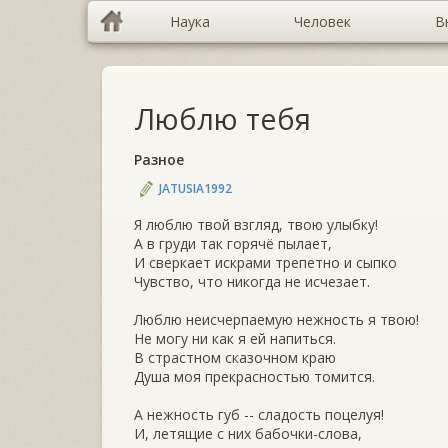
Наука
Человек
В
Люблю тебя
Разное
JATUSIA1992
Я люблю твой взгляд, твою улыбку!
А в груди так горячё пылает,
И сверкает искрами трепетно и сыпко
Чувство, что никогда не исчезает.
Люблю неисчерпаемую нежность я твою!
Не могу ни как я ей напиться.
В страстном сказочном краю
Душа моя прекрасностью томится.
А нежность губ -- сладость поцелуя!
И, летящие с них бабочки-слова,