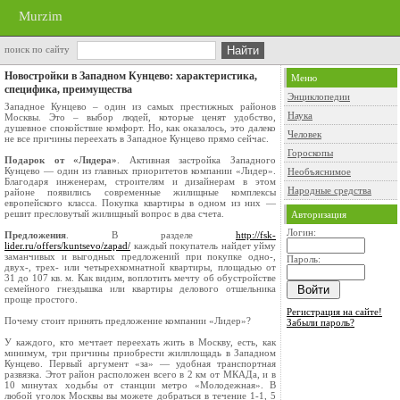
Murzim
поиск по сайту
Новостройки в Западном Кунцево: характеристика,
Меню
специфика, преимущества
Энциклопедии
Западное Кунцево – один из самых престижных районов
Наука
Москвы. Это – выбор людей, которые ценят удобство,
душевное спокойствие комфорт. Но, как оказалось, это далеко
Человек
не все причины переехать в Западное Кунцево прямо сейчас.
Гороскопы
Подарок от «Лидера»
. Активная застройка Западного
Кунцево — один из главных приоритетов компании «Лидер».
Необъяснимое
Благодаря инженерам, строителям и дизайнерам в этом
Народные средства
районе появились современные жилищные комплексы
европейского класса. Покупка квартиры в одном из них —
решит пресловутый жилищный вопрос в два счета.
Авторизация
Логин:
Предложения
. В разделе
http://fsk-
lider.ru/offers/kuntsevo/zapad/
каждый покупатель найдет уйму
заманчивых и выгодных предложений при покупке одно-,
Пароль:
двух-, трех- или четырехкомнатной квартиры, площадью от
31 до 107 кв. м. Как видим, воплотить мечту об обустройстве
семейного гнездышка или квартиры делового отшельника
проще простого.
Регистрация на сайте!
Почему стоит принять предложение компании «Лидер»?
Забыли пароль?
У каждого, кто мечтает переехать жить в Москву, есть, как
минимум, три причины приобрести жилплощадь в Западном
Кунцево. Первый аргумент «за» — удобная транспортная
развязка. Этот район расположен всего в 2 км от МКАДа, и в
10 минутах ходьбы от станции метро «Молодежная». В
любой уголок Москвы вы можете добраться в течение 1-1, 5