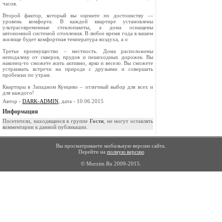
часов.
Второй фактор, который вы оцените по достоинству —
уровень комфорта. В каждой квартире установлены
ультрасовременные стеклопакеты, а дома оснащены
автономной системой отопления. В любое время года в вашем
жилище будет комфортная температура воздуха, а о
Третье преимущество – местность. Дома расположены
неподалеку от скверов, прудов и пешеходных дорожек. Вы
наконец-то сможете жить активно, ярко и весело. Вы сможете
устраивать встречи на природе с друзьями и совершать
пробежки по утрам.
Квартиры в Западном Кунцево – отличный выбор для всех и
для каждого!
Автор -
DARK-ADMIN
, дата - 10.06.2015
Информация
Посетители, находящиеся в группе
Гости
, не могут оставлять
комментарии к данной публикации.
Вы просматриваете мобильную версию сайта.
Перейти на
полную версию
© Murzim.Ru 2009-2015.