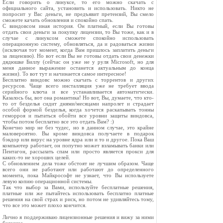
Если говорить о линуксе, то его можно скачать с
официального сайта, установить и использовать. Никто не
попросит у Вас деньги, не предъявит претензий, Вы смело
сможете качать обновления и спокойно спать.
С виндовсом иная история. Он платный, если Вы готовы
отдать свои деньги за покупку лицензии, то Вы тоже, как и в
случае с линуксом сможете спокойно использовать
операционную систему, обновляться, да и радоваться жизни
(исключая тот момент, когда Вам пришлось заплатить деньги
за лицензию). Но вот если Вы не готовы отдать свои денежки
дядюшке Биллу (сейчас он уже не у руля Microsoft, но для
меня данное выражение останется актуальным до конца
жизни). То вот тут и начинается самое интересное!
Бесплатно виндовс можно скачать с торрентов и других
ресурсов. Чаще всего инсталляция уже не требует ввода
серийного ключа и все устанавливается автоматически.
Казалось бы, вот она романтика! Но вот, Вы, думаете, что кто-
то от безделья сидит днями/месяцами напролет и страдает
особой формой безделья, когда хочется раскапывать тонны
геморроя и пытаться обойти все уровни защиты виндовса,
чтобы потом бесплатно все это отдать Вам? :)
Конечно мир не без чудес, но в данном случае, это крайне
маловероятно. Вы кроме виндовса получаете в подарок
бэкдор или вирус на уровне ядра или и то и другое. Пока Ваш
компьютер работает, он попутно может взламывать банки или
Пентагон, рассылать спам или просто является прокси для
каких-то не хороших целей.
С обновлением дела тоже обстоят не лучшим образом. Чаще
всего они не работают или работают до определенного
момента, пока Майкрософт не узнает, что Вы используете
левую копию операционной системы.
Так что выбор за Вами, используйте бесплатные решения,
платные или же пытайтесь использовать бесплатно платные
решения на свой страх и риск, но потом не удивляйтесь тому,
что все это может плохо кончится.
Лично я поддерживаю лицензионные решения и вижу за ними