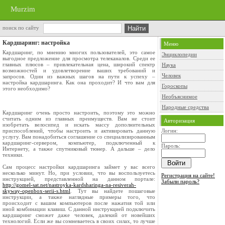
Murzim
поиск по сайту
Кардшаринг: настройка
Меню
Кардшаринг, по мнению многих пользователей, это самое
Энциклопедии
выгодное предложение для просмотра телеканалов. Среди ее
главных плюсов – привлекательная цена, широкий спектр
Наука
возможностей и удовлетворение ваших требований и
Человек
запросов. Один из важных шагов на пути к успеху –
настройка кардшаринга. Как она проходит? И что вам для
Гороскопы
этого необходимо?
Необъяснимое
Народные средства
Кардшаринг очень просто настроить, поэтому это можно
считать одним из главных преимуществ. Вам не стоит
Авторизация
изобретать велосипед и искать массу дополнительных
приспособлений, чтобы настроить и активировать данную
Логин:
услугу. Вам понадобиться соглашение со специализированным
кардшаринг-сервером, компьютер, подключенный к
Пароль:
Интернету, а также спутниковый тюнер. А дальше – дело
техники.
Сам процесс настройки кардшаринга займет у вас всего
несколько минут. Но, при условии, что вы воспользуетесь
Регистрация на сайте!
инструкцией, представленной на данном портале:
Забыли пароль?
http://gomel-sat.net/nastroyka-kardsharinga-na-resiverah-
skyway-openbox-serii-s.html
. Тут вы найдете пошаговые
инструкции, а также наглядные примеры того, что
происходит с вашим компьютеров после нажатия той или
иной комбинации клавиш. С данной инструкцией подключить
кардшаринг сможет даже человек, далекий от новейших
технологий. Если же вы сомневаетесь в своих силах, то лучше