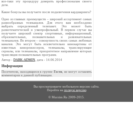
все-таки эту процедуру доверить профессионалам своего
дела.
Какие бонусы вы получаете после подключения кардшаринга?
Одно из главных преимуществ – широкий ассортимент самых
разнообразных телеканалов. Для этого вам необходимо
выбрать определенный телепакет. Это может быть
разнотематический и узкопрофильный. В первом случае вы
получаете широкий спектр спортивных, информационный,
образовательных, познавательных и развлекательных
телеканалов. Во втором – совокупность своих самых любимых
каналов. Это могут быть исключительно кинокартины от
известных кинорежиссеров, телеканалы, транслирующие
сериалы, или телеканалы, приоритетное направление которых
трансляция познавательных программ.
Автор -
DARK-ADMIN
, дата - 14.06.2014
Информация
Посетители, находящиеся в группе
Гости
, не могут оставлять
комментарии к данной публикации.
Вы просматриваете мобильную версию сайта.
Перейти на
полную версию
© Murzim.Ru 2009-2015.