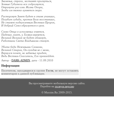
Знаменья, страхи, заставят пригнуться,
Земные Губители все содрогнутся,
Отринута раз ими Жизни Опора,
Злоба им тяжко аукнется скоро.
Расторгнут Завет будет в стане упавших,
Погубит судьба, против Бога восставших,
Не станет подкупленным Вестник-Пророк,
И добрый Союз образуется в срок.
Слово Отца в исполненьи очнется,
Падение, взлет, и Хозяин вернется,
Великий Великий не будет обманут,
Работники Света Владыками станут.
Убита беда Неземными Словами,
Великий Старик, Он сегодня не с нами,
Вернулся почет, но забвенье придет,
Ведь Вестник-Спаситель, Его превзойдет.
Автор -
DARK-ADMIN
, дата - 11.09.2010
Информация
Посетители, находящиеся в группе
Гости
, не могут оставлять
комментарии к данной публикации.
Вы просматриваете мобильную версию сайта.
Перейти на
полную версию
© Murzim.Ru 2009-2015.