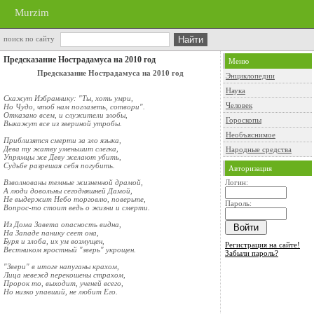
Murzim
поиск по сайту
Предсказание Нострадамуса на 2010 год
Меню
Предсказание Нострадамуса на 2010 год
Энциклопедии
Наука
Скажут Избраннику: "Ты, хоть умри,
Человек
Но Чудо, чтоб нам поглазеть, сотвори".
Отказано всем, и служители злобы,
Гороскопы
Выкажут все из звериной утробы.
Необъяснимое
Приблизятся смерти за зло языка,
Дева ту жатву уменьшит слегка,
Народные средства
Упрямцы же Деву желают убить,
Судьбе разрешая себя погубить.
Авторизация
Взволнованы темные жизненной драмой,
Логин:
А люди довольны сегодняшней Дамой,
Не выдержит Небо торговлю, поверьте,
Пароль:
Вопрос-то стоит ведь о жизни и смерти.
Из Дома Завета опасность видна,
На Западе панику сеет она,
Буря и злоба, их ум возмущен,
Регистрация на сайте!
Вестником яростный "зверь" укрощен.
Забыли пароль?
"Звери" в итоге напуганы крахом,
Лица невежд перекошены страхом,
Пророк то, выходит, ученей всего,
Но низко упавший, не любит Его.