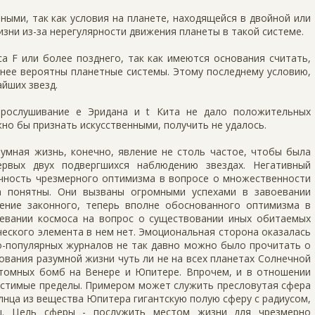
ыми, так как условия на планете, находящейся в двойной или
зни из-за нерегулярности движения планеты в такой системе.
а F или более позднего, так как имеются основания считать,
енее вероятны планетные системы. Этому последнему условию,
йших звезд.
рослушивание e Эридана и t Кита не дало положительных
но бы признать искусственными, получить не удалось.
зумная жизнь, конечно, явление не столь частое, чтобы была
рвых двух подвергшихся наблюдению звездах. Негативный
ность чрезмерного оптимизма в вопросе о множественности
а понятны. Они вызваны огромными успехами в завоевании
ение законного, теперь вполне обоснованного оптимизма в
евании космоса на вопрос о существовании иных обитаемых
еского элемента в нем нет. Эмоциональная сторона оказалась
но-популярных журналов не так давно можно было прочитать о
вания разумной жизни чуть ли не на всех планетах Солнечной
атомных бомб на Венере и Юпитере. Впрочем, и в отношении
устимые пределы. Примером может служить пресловутая сфера
лнца из вещества Юпитера гигантскую полую сферу с радиусом,
ы. Цель сферы - послужить местом жизни для чрезмерно