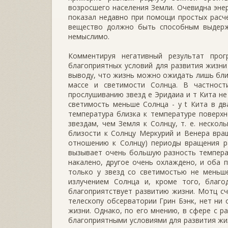
возросшего населения Земли. Очевидна энер
показал недавно при помощи простых расче
вещество должно быть способным выдержа
немыслимо.
Комментируя негативный результат про
благоприятных условий для развития жизни
выводу, что жизнь можно ожидать лишь близ
массе и светимости Солнца. В частност
прослушиванию звезд е Эридаиа и т Кита не
светимость меньше Солнца - у t Кита в два
температура близка к температуре поверхно
звездам, чем Земля к Солнцу, т. е. нескол
близости к Солнцу Меркурий и Венера вращ
отношению к Солнцу) периоды вращения ра
вызывает очень большую разность темпера
накалено, другое очень охлаждено, и оба 
только у звезд со светимостью не меньше
излучением Солнца и, кроме того, благо
благоприятствует развитию жизни. Мотц сч
телескопу обсерватории Грин Бэнк, нет ни
жизни. Однако, по его мнению, в сфере с р
благоприятными условиями для развития жи