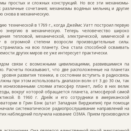
измы простых и сложных конструкций. Но все эти механизмы-
их различные сочетания; механизмы водяных мельниц и другие
ю снова в механическую.
ию технической в 1769 г., когда Джеймс Уатт построил первую
ю энергию в механическую. Теперь человечество широко
ения тепловой, механической, электрической, химической и
му в огромной степени возросли производительные силы.
остранилась на всю планету. Она стала способной осваивать
емости других миров ее уже интересует практически.
идом связи с возможными цивилизациями, развившимися па
дио. Расчеты показывают, что две расположенные на планетах
 уровня развития техники, в состоянии вступить в радиосвязь
должны при этом использовать диапазон волн от 3 до 30 см, так
ся ионизованными слоями атмосфер планет, либо в них велик
езды, вокруг которой обращается планета, атмосферой самой
ктикой. В 1960 г. Дрейк и его сотрудники в американской
ватории в Грин Бэнк (штат Западная Вирджипия) при помощи
 начали систематическое радиопрослушивание направлений на
а этих наблюдений получила название ОЗМА. Прием производился
в астрономии. Она является единственной яркой эмиссионной