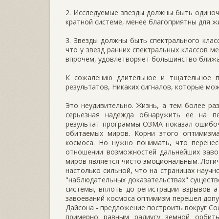
2. Исследуемые звезды должны быть одиночн
кратной системе, менее благоприятны для жи
3. Звезды должны быть спектрального класс
что у звезд ранних спектральных классов м
впрочем, удовлетворяет большинство ближа
К сожалению длительное и тщательное п
результатов, Никаких сигналов, которые мож
Это неудивительно. Жизнь, а тем более ра
серьезная надежда обнаружить ее на пе
результат программы ОЗМА показал ошибоч
обитаемых миров. Корни этого оптимизм
космоса. Но нужно понимать, что перенес
отношении возможностей дальнейших заво
миров является чисто эмоциональным. Логич
настолько сильной, что на страницах науч
"наблюдательных доказательствах" существо
системы, вплоть до регистрации взрывов 
завоеваний космоса оптимизм перешел доп
Дайсона - предложение построить вокруг Со
примерно равным радиусу земной орбит