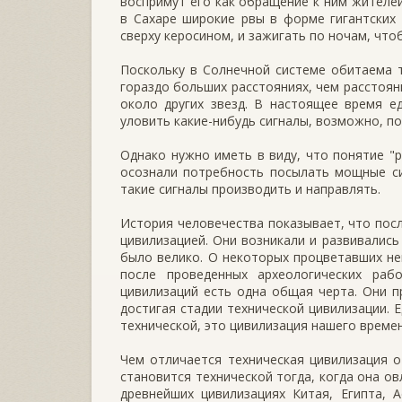
воспримут его как обращение к ним жителе
в Сахаре широкие рвы в форме гигантских 
сверху керосином, и зажигать по ночам, чт
Поскольку в Солнечной системе обитаема 
гораздо больших расстояниях, чем расстоян
около других звезд. В настоящее время е
уловить какие-нибудь сигналы, возможно, п
Однако нужно иметь в виду, что понятие "
осознали потребность посылать мощные си
такие сигналы производить и направлять.
История человечества показывает, что пос
цивилизацией. Они возникали и развивались
было велико. О некоторых процветавших не
после проведенных археологических ра
цивилизаций есть одна общая черта. Они п
достигая стадии технической цивилизации. 
технической, это цивилизация нашего времен
Чем отличается техническая цивилизация о
становится технической тогда, когда она о
древнейших цивилизациях Китая, Египта, 