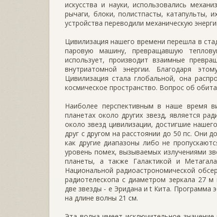
искусства и науки, использовались механ
рычаги, блоки, полистпасты, катапульты, 
устройства переводили механическую энерги
Цивилизация нашего времени перешла в стад
паровую машину, превращавшую теплову
использует, производит взаимные превращ
внутриатомной энергии. Благодаря это
Цивилизация стала глобальной, она распр
космическое пространство. Вопрос об обита
Наиболее перспективным в наше время в
планетах около других звезд, является ра
около звезд цивилизации, достигшие нашего
друг с другом на расстоянии до 50 пс. Они 
как другие диапазоны либо не пропускают
уровень помех, вызываемых излучениями зв
планеты, а также Галактикой и Метагала
Национальной радиоастрономической обсер
радиотелескопа с диаметром зеркала 27 м
две звезды - e Эридана и t Кита. Программ
на длине волны 21 см.
Эта волна имеет исключительное значение 