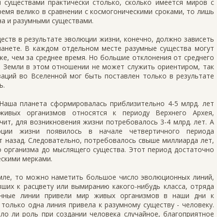
и существами практически столько, сколько имеется миров с
ремя велико в сравнении с космогоническими сроками, то лишь
на и разумными существами.
еств в результате эволюции жизни, конечно, должно зависеть
планете. В каждом отдельном месте разумные существа могут
е, чем за среднее время. Но большие отклонения от среднего
р Земли в этом отношении не может служить ориентиром, так
заций во Вселенной мог быть поставлен только в результате
ь.
 Наша планета сформировалась приблизительно 4-5 млрд. лет
 живых организмов относятся к периоду Верхнего Архея,
ачит, для возникновения жизни потребовалось 3-4 млрд. лет. А
юции жизни появилось в начале четвертичного периода
т назад. Следовательно, потребовалось свыше миллиарда лет,
о организма до мыслящего существа. Этот период достаточно
ескими мерками.
емле, то можно наметить большое число эволюционных линий,
ших к расцвету или вымиранию какого-нибудь класса, отряда
онные линии привели мир живых организмов в наши дни к
только одна линия привела к разумному существу - человеку.
ло ли роль при создании человека случайное, благоприятное