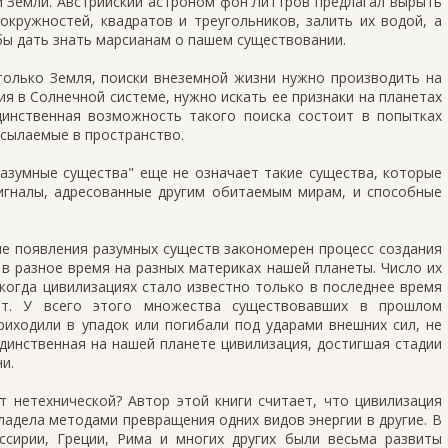
й Земли. Австрийский астроном фон Литтров предлагал вырыть
окружностей, квадратов и треугольников, залить их водой, а
обы дать знать марсианам о пашем существовании.
только Земля, поиски внеземной жизни нужно производить на
ия в Солнечной системе, нужно искать ее признаки на планетах
динственная возможность такого поиска состоит в попытках
осылаемые в пространство.
разумные существа" еще не означает такие существа, которые
гналы, адресованные другим обитаемым мирам, и способные
ле появления разумных существ закономерен процесс создания
 в разное время на разных материках нашей планеты. Число их
когда цивилизациях стало известно только в последнее время
бот. У всего этого множества существовавших в прошлом
риходили в упадок или погибали под ударами внешних сил, не
Единственная на нашей планете цивилизация, достигшая стадии
и.
т нетехнической? Автор этой книги считает, что цивилизация
владела методами превращения одних видов энергии в другие. В
Ассирии, Греции, Рима и многих других были весьма развиты