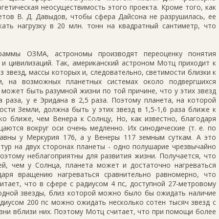
гетическая неосуществимость этого проекта. Кроме того, как
тов В. Д. Давыдов, чтобы сфера Дайсона не разрушилась, ее
ть нагрузку в 20 млн. тонн на квадратный сантиметр, что
граммы ОЗМА, астрономы производят переоценку понятия
 и цивилизаций. Так, американский астроном Мотц приходит к
 звезд, массы которых и, следовательно, светимости близки к
и, на возможных планетных системах около подвергшихся
 может быть разумной жизни по той причине, что у этих звезд
 раза, у e Эридана в 2,5 раза. Поэтому планета, на которой
сти Земли, должна быть у этих звезд в 1,5-1,6 раза ближе к
ько ближе, чем Венера к Солнцу, Но, как известно, благодаря
аются вокруг оси очень медленно. Их синодические (т. е. по
вны у Меркурия 176, а у Венеры 117 земным суткам. А это
тур на двух сторонах планеты - одно полушарие чрезвычайно
поэтому неблагоприятны для развития жизни. Получается, что
й, чем у Солнца, планета может и достаточно нагреваться
даря вращению нагреваться сравнительно равномерно, что
итает, что в сфере с радиусом 4 пс, доступной 27-метровому
 одной звезды, близ которой можно было бы ожидать наличие
адиусом 200 пс можно ожидать несколько сотен тысяч звезд с
зни вблизи них. Поэтому Мотц считает, что при помощи более