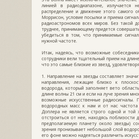
линией в радиодиапазоне, излучается 
распределение и движение этого самого о
Моррисон, условие посылки и приема сигна
радиоастрономов всех миров. Без такой до
труднее, принимающему придется совершать 
убедиться в том, что принимаемые сигнал
нужной частоте.
Итак, надеясь, что возможные собеседники
сотрудники вели тщательный прием на длине
что это самые близкие из звезд, удовлетво
1. Направление на звезды составляет значи
направления, лежащие близко к плоско
водорода, который заполняет вето область
длине волны 21 см и если на луче зрения мн
возможные искусственные радиосигналы. 
водородных масс к нам и от нас частота
Доплера не является строго одной и той 
отстроиться от нее, находясь поблизости д
предполагаемую планету около звезды) со
зрения пронизывает небольшой слой водород
его фоне можно надеяться различить искусс