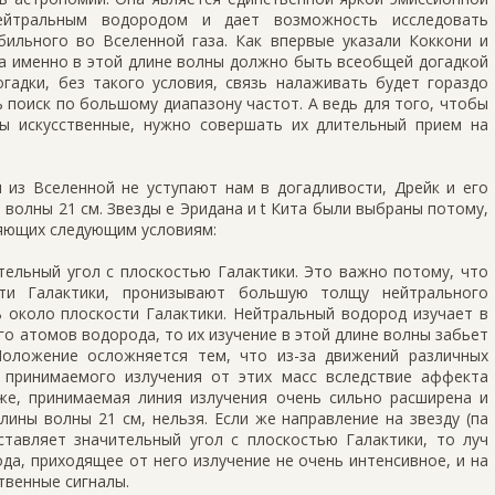
нейтральным водородом и дает возможность исследовать
бильного во Вселенной газа. Как впервые указали Коккони и
ла именно в этой длине волны должно быть всеобщей догадкой
гадки, без такого условия, связь налаживать будет гораздо
поиск по большому диапазону частот. А ведь для того, чтобы
ы искусственные, нужно совершать их длительный прием на
 из Вселенной не уступают нам в догадливости, Дрейк и его
 волны 21 см. Звезды e Эридана и t Кита были выбраны потому,
ряющих следующим условиям:
тельный угол с плоскостью Галактики. Это важно потому, что
сти Галактики, пронизывают большую толщу нейтрального
 около плоскости Галактики. Нейтральный водород изучает в
ого атомов водорода, то их изучение в этой длине волны забьет
Положение осложняется тем, что из-за движений различных
 принимаемого излучения от этих масс вследствие аффекта
же, принимаемая линия излучения очень сильно расширена и
лины волны 21 см, нельзя. Если же направление на звезду (па
ставляет значительный угол с плоскостью Галактики, то луч
а, приходящее от него излучение не очень интенсивное, и на
твенные сигналы.