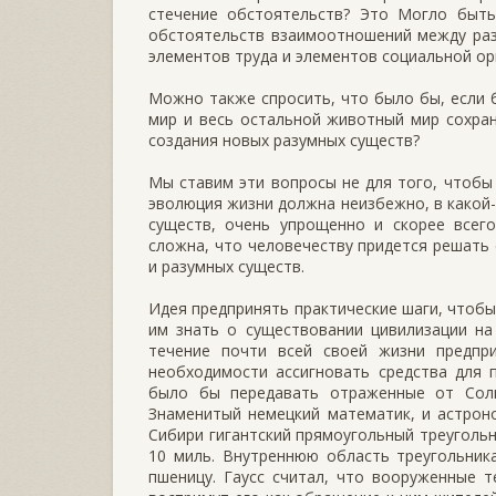
стечение обстоятельств? Это Могло быть 
обстоятельств взаимоотношений между раз
элементов труда и элементов социальной ор
Можно также спросить, что было бы, если 
мир и весь остальной животный мир сохра
создания новых разумных существ?
Мы ставим эти вопросы не для того, чтобы 
эволюция жизни должна неизбежно, в какой-
существ, очень упрощенно и скорее всег
сложна, что человечеству придется решать 
и разумных существ.
Идея предпринять практические шаги, чтобы
им знать о существовании цивилизации на
течение почти всей своей жизни предпр
необходимости ассигновать средства для 
было бы передавать отраженные от Сол
Знаменитый немецкий математик, и астрон
Сибири гигантский прямоугольный треуголь
10 миль. Внутреннюю область треугольника
пшеницу. Гаусс считал, что вооруженные т