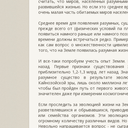
считать, что миров, населенных разумным
развившейся жизнью. Но если это среднее в
очень малая часть обитаемых миров населе
Среднее время для появления разумных, сущ
прежде всего от (физических условий па 
появиться намного раньше или намного позж
времени должны встречаться редко. Приме
как сам вопрос о множественности цивили
того, что на Земле появилась разумная жизн
И все-таки попробуем учесть опыт Земли.
назад. Первые признаки существования
приблизительно 1,2-1,3 млрд. лет назад. Зн
разумное существо в результате эвол
Кайнозойской эры, лишь около миллиона ле
чтобы был пройден путь от первого живог
значителен даже при измерении космогонич
Если проследить за эволюцией жизни на З
разветвлявшихся и обрывавшихся, приводив
или семейства организмов. Эти эволюци
огромному количеству различных видов. Но 
Невольно напрашивается вопрос - не сыгра