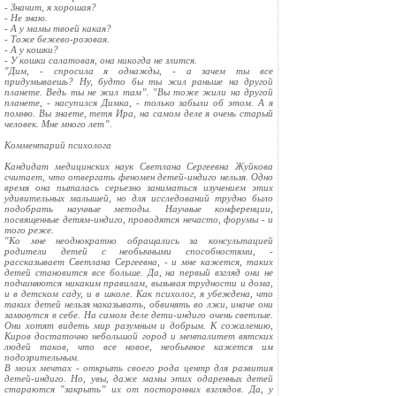
- Значит, я хорошая?
- Не знаю.
- А у мамы твоей какая?
- Тоже бежево-розовая.
- А у кошки?
- У кошки салатовая, она никогда не злится.
"Дим, - спросила я однажды, - а зачем ты все
придумываешь? Ну, будто бы ты жил раньше на другой
планете. Ведь ты не жил там”. "Вы тоже жили на другой
планете, - насупился Димка, - только забыли об этом. А я
помню. Вы знаете, тетя Ира, на самом деле я очень старый
человек. Мне много лет”.
Комментарий психолога
Кандидат медицинских наук Светлана Сергеевна Жуйкова
считает, что отвергать феномен детей-индиго нельзя. Одно
время она пыталась серьезно заниматься изучением этих
удивительных малышей, но для исследований трудно было
подобрать научные методы. Научные конференции,
посвященные детям-индиго, проводятся нечасто, форумы - и
того реже.
"Ко мне неоднократно обращались за консультацией
родители детей с необычными способностями, -
рассказывает Светлана Сергеевна, - и мне кажется, таких
детей становится все больше. Да, на первый взгляд они не
подчиняются никаким правилам, вызывая трудности и дома,
и в детском саду, и в школе. Как психолог, я убеждена, что
таких детей нельзя наказывать, обвинять во лжи, иначе они
замкнутся в себе. На самом деле дети-индиго очень светлые.
Они хотят видеть мир разумным и добрым. К сожалению,
Киров достаточно небольшой город и менталитет вятских
людей таков, что все новое, необычное кажется им
подозрительным.
В моих мечтах - открыть своего рода центр для развития
детей-индиго. Но, увы, даже мамы этих одаренных детей
стараются "закрыть” их от посторонних взглядов. Да, у