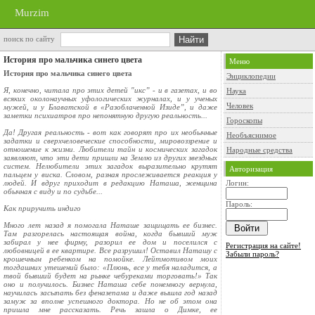
Murzim
поиск по сайту
История про мальчика синего цвета
Меню
История про мальчика синего цвета
Энциклопедии
Я, конечно, читала про этих детей "икс” - и в газетах, и во
Наука
всяких околонаучных уфологических журналах, и у ученых
Человек
мужей, и у Блаватской в «Разоблаченной Изиде”, и даже
заметки психиатров про непонятную другую реальность...
Гороскопы
Да! Другая реальность - вот как говорят про их необычные
Необъяснимое
задатки и сверхчеловеческие способности, мировоззрение и
отношение к жизни. Любители тайн и космических загадок
Народные средства
заявляют, что эти дети пришли на Землю из других звездных
систем. Нелюбители этих загадок выразительно крутят
Авторизация
пальцем у виска. Словом, разная прослеживается реакция у
людей. И вдруг приходит в редакцию Наташа, женщина
Логин:
обычная с виду и по судьбе...
Пароль:
Как приручить индиго
Много лет назад я помогала Наташе защищать ее бизнес.
Там разгорелась настоящая война, когда бывший муж
забирал у нее фирму, разорил ее дом и поселился с
Регистрация на сайте!
любовницей в ее квартире. Все разрушил! Оставил Наташу с
Забыли пароль?
крошечным ребенком на помойке. Лейтмотивом моих
тогдашних утешений было: «Плюнь, все у тебя наладится, а
твой бывший будет на рынке чебуреками торговать!» Так
оно и получилось. Бизнес Наташа себе понемногу вернула,
научилась засыпать без феназепама и даже вышла год назад
замуж за вполне успешного доктора. Но не об этом она
пришла мне рассказать. Речь зашла о Димке, ее