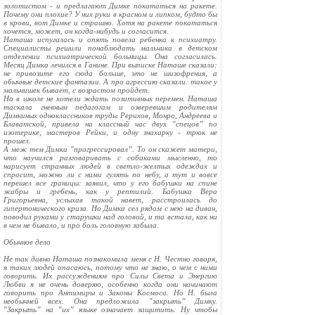
золотистом - и предлагают Димке покататься на ракете.
Почему они плохие? У них руки в красном и липком, будто бы
в крови, вот Димке и страшно. Хотя на ракете покататься
хочется, может, он когда-нибудь и согласится.
Наташа испугалась и опять повела ребенка к психиатру.
Специалисты решили понаблюдать мальчика в детском
отделении психиатрической больницы. Она согласилась.
Месяц Димка лечился в Ганине. При выписке Наташе сказали:
не привозите его сюда больше, это не шизофрения, а
обычные детские фантазии. А про агрессию сказали: такое у
мальчишек бывает, с возрастом пройдет.
Но в школе не хотели ждать позитивных перемен. Наташа
таскала гневным педагогам и озверевшим родителям
Димкиных одноклассников труды Рерихов, Монро, Андреева и
Блаватской, привела на классный час двух "спецов” по
изотерике, мастеров Рейки, и одну знахарку - трюк не
прошел.
А меж тем Димка "прогрессировал”. То он скажет матери,
что научился разговаривать с собаками мысленно, то
нарисует странных людей в светло-желтых одеждах и
спросит, можно ли с ними гулять по небу, а тут и вовсе
перешел все границы: заявил, что у его бабушки на спине
жабры и гребень, как у рептилий. Бабушка Вера
Григорьевна, услыхав такой навет, расстроилась до
гипертонического криза. Но Димка сел рядом с нею на диван,
поводил руками у старушки над головой, и та встала, как ни
в чем не бывало, и про боль головную забыла.
Обычное дело
Не так давно Наташа познакомила меня с Н. Честно говоря,
я таких людей опасаюсь, потому что не знаю, о чем с ними
говорить. Их рассуждениям про Силы Света и Энергию
Любви я не очень доверяю, особенно когда они начинают
говорить про Антимиры и Законы Космоса. Но Н. была
необычней всех. Она предложила "закрыть” Димку.
"Закрыть” на "их” языке означает защитить. Ну чтобы