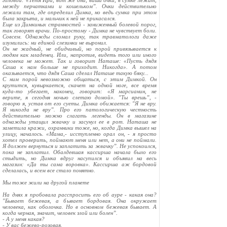
головой: «Тетя Ира, вот же они, ваши очки, в сумке лежат,
между перчатками и кошельком”. Очки действительно
лежали там, где определил Димка, но ведь сумка при этом
была закрыта, и мальчик к ней не прикасался.
Еще из Димкиных странностей - заниженный болевой порог,
так говорят врачи. По-простому - Димка не чувствует боли.
Совсем. Однажды сломал руку, так травматологи даже
изумились: ни единой слезинки не выронил.
Он не жадный, не обидчивый, но порой привязывается к
людям как младенец. Или, напротив, видеть того или иного
человека не может. Так и говорит Наташе: «Пусть дядя
Саша к нам больше не приходит. Никогда». А потом
оказывается, что дядя Саша сделал Наташе такую бяку...
С ним порой невозможно общаться, с этим Димкой. Он
крутится, кувыркается, скачет на одной ноге, все время
куда-то убегает, наконец, говорит: «Я марсианин, не
верите, я сегодня ночью слетаю домой». "Ты врешь”, -
говорю я, устав от его суеты. Димка обижается: "Я не вру.
Я никогда не вру”. Про его патологическую честность
действительно можно слагать легенды. Он в магазине
однажды утащил жвачку и засунул ее в рот. Наташа не
заметила кражи, охранники тоже, но, когда Димка вышел на
улицу, началось. «Мама,- исступленно орал он, - я просто
хотел проверить, поймают меня или нет, а они не поймали.
Я должен вернуться и заплатить за жвачку”. Не успокоился,
пока не заплатил. Обалдевшая кассирша начала было его
стыдить, но Димка вдруг насупился и объявил на весь
магазин: «Да ты сама воровка». Кассирша аж бордовой
сделалась, и всем все стало понятно.
Мы тоже жили на другой планете
На днях я пробовала расспросить его об ауре - какая она?
"Бывает бежевая, а бывает бордовая. Она окружает
человека, как оболочка. Но в основном бежевая бывает. А
когда черная, значит, человек злой или болен”.
- А у меня какая?
- У вас бежево-розовая.