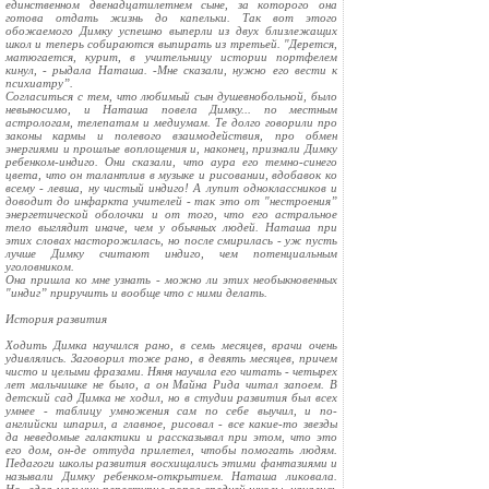
единственном двенадцатилетнем сыне, за которого она
готова отдать жизнь до капельки. Так вот этого
обожаемого Димку успешно выперли из двух близлежащих
школ и теперь собираются выпирать из третьей. "Дерется,
матюгается, курит, в учительницу истории портфелем
кинул, - рыдала Наташа. -Мне сказали, нужно его вести к
психиатру”.
Согласиться с тем, что любимый сын душевнобольной, было
невыносимо, и Наташа повела Димку... по местным
астрологам, телепатам и медиумам. Те долго говорили про
законы кармы и полевого взаимодействия, про обмен
энергиями и прошлые воплощения и, наконец, признали Димку
ребенком-индиго. Они сказали, что аура его темно-синего
цвета, что он талантлив в музыке и рисовании, вдобавок ко
всему - левша, ну чистый индиго! А лупит одноклассников и
доводит до инфаркта учителей - так это от "нестроения”
энергетической оболочки и от того, что его астральное
тело выглядит иначе, чем у обычных людей. Наташа при
этих словах насторожилась, но после смирилась - уж пусть
лучше Димку считают индиго, чем потенциальным
уголовником.
Она пришла ко мне узнать - можно ли этих необыкновенных
"индиг” приручить и вообще что с ними делать.
История развития
Ходить Димка научился рано, в семь месяцев, врачи очень
удивлялись. Заговорил тоже рано, в девять месяцев, причем
чисто и целыми фразами. Няня научила его читать - четырех
лет мальчишке не было, а он Майна Рида читал запоем. В
детский сад Димка не ходил, но в студии развития был всех
умнее - таблицу умножения сам по себе выучил, и по-
английски шпарил, а главное, рисовал - все какие-то звезды
да неведомые галактики и рассказывал при этом, что это
его дом, он-де оттуда прилетел, чтобы помогать людям.
Педагоги школы развития восхищались этими фантазиями и
называли Димку ребенком-открытием. Наташа ликовала.