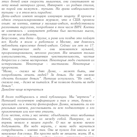
этих детей иная скорость мышления, они схватывают на
лету новый материал урока, Интернет - их родная стихия,
но порой они кажутся... тупыми. На грани имбецильности
тупыми - и в этом весь парадокс.
Дети-индиго имеют мощную иммунную защиту. Я прочла в
одном специализированном журнале, что в США провели
опыт: на клетки, взятые у малыша-индиго, воздействовали
различными вирусами, попробовав в том числе ВИЧ. Клетки
не изменялись - иммунитет ребенка был настолько высок,
что он не мог заболеть.
Безусловно, эти дети - другие, и рано или поздно это поймут
все. Когда я жила и работала в Москве, мне довелось
наблюдать взросление детей-индиго. Сейчас им лет по 17.
Это творческие люди - они занимаются музыкой,
программированием, неплохо рисуют. Им мешают только
импульсивность, повышенная чувствительность, частые
депрессии и смена настроения. Некоторые люди считают их
истеричными. Некоторые - мистиками. Некоторые -
пророками.
"Мама, - сказал на днях Дима, - может быть, мне
попробовать лечить людей? За деньги. На мне можно
сделать большие деньги”. Наташа испугалась. "Не смей, -
сказала она, - даже не пытайся. Я не позволю делать на тебе
деньги”.
Давайте чаще встречаться
Я долго подбиралась к этой публикации. Мы "вертели” с
Наташей полученную информацию и так и этак, думали -
прилагать ли к тексту фотографию Димки, называть ли его
реальным именем, рассказывать ли всю подноготную о его
приключениях или кое-что утаить.
Если честно, есть у нас мечта: объединить этих необычных
детей, перезнакомить их между собой. Наверное, их и
впрямь немало в нашем городе. О них не нужно ничего
додумывать. Им надо верить, с ними надо научиться
сотрудничать - именно так. Они не пугало для школы и не
наказание для семьи. Им просто надо не мешать жить. И я,