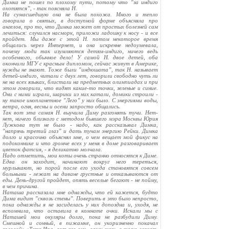
Димка не пошел по плохому пути, потому что "за индиго
охотятся”, - так поясняла Н.
На сумасшедшую она не была похожа. Много и тепло
говорила о святых, в доступной форме объясняла про
ангелов, про то, что Димка может от простых болезней сам
лечиться: случился насморк, приложи ладошку к носу - и все
пройдет. Мы даже с этой Н. потом некоторое время
общались через Интернет, и она искренне недоумевала,
почему люди так изумляются детям-индиго, ничего ведь
особенного, обычное дело! У самой Н. двое детей, оба
окончили МГУ с красным дипломом, сейчас живут в Америке,
нужды не знают. Тоже были "индюшата”, так Н. называет
детей-индиго, читали с двух лет, говорили свободно чуть ли
не на всех языках, блистали на предметных олимпиадах и при
этом говорили, что видят какие-то точки, зеленые и синие.
Они с ними играли, шарики из них катали, домики строили -
ну такое инопланетное "Лего” у них было. С энергиями воды,
ветра, огня, весны и осени запросто общались.
Так вот эта самая Н. выучила Диму разгонять тучи. Нет-
нет, ничего близкого с методом бывшего мэра Москвы Юрия
Лужкова тут не было - надо, как рассказывал Димка,
"напрячь третий глаз” и дать тучам энергию Рейки. Димка
долго и красочно объяснял мне, о чем вещает мой фикус на
подоконнике и что громче всех у меня в доме разговаривает
цветок фатсия, - я деликатно молчала.
Надо отметить, мои коты очень странно относятся к Диме.
Едва он заходит, начинают вокруг него тереться,
мурлыкают, но порой после его ухода становятся совсем
больными - лежат на диване грустные и отказываются от
еды. День-другой пройдет, опять веселые бегают - не пойму,
в чем причина.
Наташа рассказала мне однажды, что ей кажется, будто
Дима видит "сквозь стены”. Поверить в это было непросто,
пока однажды я не засиделась у них допоздна и, уходя, не
вспомнила, что оставила в комнате очки. Искали мы с
Наташей мои окуляры долго, пока не разбудили Диму.
Смешной и сонный, в пижамке, он укоризненно покачал