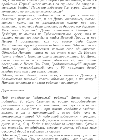
Но, едва мальчик переступил порог средней школы, начались
проблемы. Первый класс окончил со скрипом. Во втором -
сплошные двойки! Приговор педагогов был суров: Димку на
комиссию и во вспомогательную школу!
Наташа напряглась, подарила школе три комьютера,
оплатила ремонт класса, и от Димки отвязались, сказали
только: пусть он не рассказывает никому про свои
галактики, а то ведь дети смеются, за дурачка его держат.
Меж тем "дурачок” Димка зачитывался Ремарком и
Брэдбери, не вылезал из Художественного музея, знал на
память почти все легенды и мифы Древней Греции и про
Петра I рассказывал, как про своего деда Сергея
Михайловича. Друзей у Димки не было и нет. "Мне не о чем с
ними говорить”,- объясняет мальчик свое одиночество.
Однажды Наташа нашла на его столе книгу Ли Кэролла
"Дети индиго”. Наташа опять насторожилась. Но Димка
очень терпеливо и спокойно объяснил ей, что готов
поспорить с Ненси Энн Тепп, "родоначальницей” термина
"индиго”, утверждающей, что у 90 процентов детей
младше семи лет аура синего цвета.
"Мама, таких детей очень мало, - горячился Димка,- у
большинства малышей совсем обычная аура, я же вижу!”
Наташа заплакала и повела ребенка к психиатру.
Дура очкастая
Под определение "одаренный ребенок” Димка явно не
подпадал. То вдруг блистал на уроках природоведения,
рассказывая о цветах и животных, то двух слов не мог
связать на английском - при почти свободном владении
языком, а уж с математикой и вовсе беда, что ни
контрольная - пара! "Он надо мной издевается, - говорила
учительница, - пишет все формулы не латинскими буквами, а
русскими: а, б, ц. Когда я попробовала исправить буквы в
его тетради, он обиделся, вскочил с места, обозвал меня
очкастой дурой и выбежал из класса».
Однажды Димка рассказал маме, что ночью к нему приходят
"плохие” дядьки. Они не похожи на людей - все в черном и