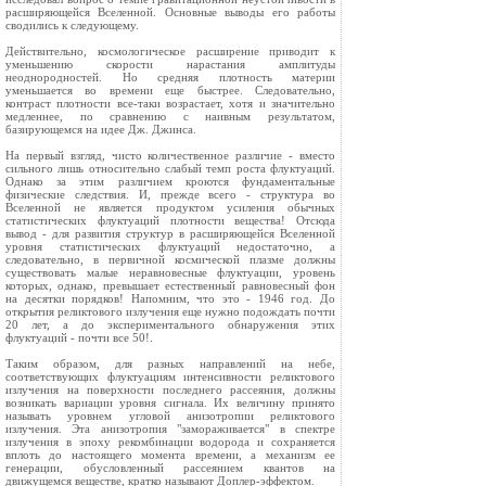
расширяющейся Вселенной. Основные выводы его работы
сводились к следующему.
Действительно, космологическое расширение приводит к
уменьшению скорости нарастания амплитуды
неоднородностей. Но средняя плотность материи
уменьшается во времени еще быстрее. Следовательно,
контраст плотности все-таки возрастает, хотя и значительно
медленнее, по сравнению с наивным результатом,
базирующемся на идее Дж. Джинса.
На первый взгляд, чисто количественное различие - вместо
сильного лишь относительно слабый темп роста флуктуаций.
Однако за этим различием кроются фундаментальные
физические следствия. И, прежде всего - структура во
Вселенной не является продуктом усиления обычных
статистических флуктуаций плотности вещества! Отсюда
вывод - для развития структур в расширяющейся Вселенной
уровня статистических флуктуаций недостаточно, а
следовательно, в первичной космической плазме должны
существовать малые неравновесные флуктуации, уровень
которых, однако, превышает естественный равновесный фон
на десятки порядков! Напомним, что это - 1946 год. До
открытия реликтового излучения еще нужно подождать почти
20 лет, а до экспериментального обнаружения этих
флуктуаций - почти все 50!.
Таким образом, для разных направлений на небе,
соответствующих флуктуациям интенсивности реликтового
излучения на поверхности последнего рассеяния, должны
возникать вариации уровня сигнала. Их величину принято
называть уровнем угловой анизотропии реликтового
излучения. Эта анизотропия "замораживается" в спектре
излучения в эпоху рекомбинации водорода и сохраняется
вплоть до настоящего момента времени, а механизм ее
генерации, обусловленный рассеянием квантов на
движущемся веществе, кратко называют Доплер-эффектом.