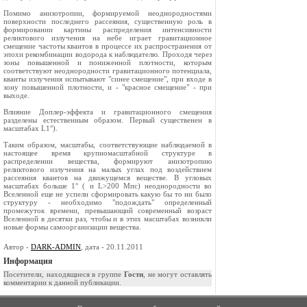
Помимо анизотропии, формируемой неоднородностями
поверхности последнего рассеяния, существенную роль в
формировании картины распределения интенсивности
реликтового излучения на небе играет гравитационное
смещение частоты квантов в процессе их распространения от
эпохи рекомбинации водорода к наблюдателю. Проходя через
зоны повышенной и пониженной плотности, которым
соответствуют неоднородности гравитационного потенциала,
кванты излучения испытывают "синее смещение", при входе в
зону повышенной плотности, и - "красное смещение" - при
выходе.
Влияние Доплер-эффекта и гравитационного смещения
разделены естественным образом. Первый существенен в
масштабах L1°).
Таким образом, масштабы, соответствующие наблюдаемой в
настоящее время крупномасштабной структуре в
распределении вещества, формируют анизотропию
реликтового излучения на малых углах под воздействием
рассеяния квантов на движущемся веществе. В угловых
масштабах больше 1° ( и L>200 Мпс) неоднородности во
Вселенной еще не успели сформировать какую бы то ни было
структуру - необходимо "подождать" определенный
промежуток времени, превышающий современный возраст
Вселенной в десятки раз, чтобы и в этих масштабах возникли
новые формы самоорганизации вещества.
Автор -
DARK-ADMIN
, дата - 20.11.2011
Информация
Посетители, находящиеся в группе
Гости
, не могут оставлять
комментарии к данной публикации.