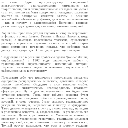
из самых бурно прогрессирующих направлений
внегалактической радиоастрономии, стимулируя как
теоретические, так и экспериментальные исследования. Дело в
том, что именно свойства поверхности последнего рассеяния
квантов на электронах являются ключом к решению
важнейшей проблемы астрофизики, да и всего естествознания
- как и почему в расширяющейся Вселенной возникли
различные структурные формы самоорганизации материи?
Корни этой проблемы уходят глубоко в историю астрономии
и физики, к эпохе Галилео Галилея и Исаака Ньютона, когда
первый, с помощью простейшего телескопа, существенно
расширил горизонты изучения космоса, а второй, открыв
закон всемирного тяготения, показал, что небесные тела
движутся (и существуют) благодаря гравитации материи.
Следующий шаг в решении проблемы сделал Джеймс Джинс,
опубликовавший в 1902 году знаменитую работу о
гравитационной неустойчивости пылевидной материи.
Вкратце, постановка задачи и основные результаты этой
работы сводились к следующему.
Представим себе, что космическое пространство заполнено
однородно распределенным веществом, давлением которого
можно пренебречь. Создадим в этом веществе слабую
сферически симметричную неоднородность плотности
(флуктуацию). Пусть для определенности это будет зона
сгущения вещества. Тогда этот избыток вещества будет
автоматически создавать избыток гравитационного поля,
который, в свою очередь будет вызывать гравитационное
ускорение частиц и, направленное к центру конфигурации.
Такое движение вещества к центру, в свою очередь, приводит
к уплотнению вещества, а, следовательно - к увеличению его
плотности. Далее круг замыкается. Увеличение плотности
приводит к увеличению гравитации, гравитация усиливает
поле скоростей, скорости повышают степень уплотнения и т.д.
Точный расчет показывает, что если в момент создания