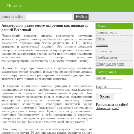
Murzim
поиск по сайту
Анизотропия реликтового излучения как индикатор
Меню
ранней Вселенной
Энциклопедии
Планковский характер спектра реликтового излучения
Наука
является свидетельством существования в прошлом состояния
локального термодинамического равновесия (ЛТР) между
Человек
квантами и космической плазмой. Это условие позволяет
построить детальную тепловую историю ранней Вселенной с
Гороскопы
указанием характерных этапов, когда происходило изменение
качественного состава материи вследствие
Необъяснимое
взаимопревращений различного рода элементарных частиц.
Народные средства
Однако, по мере приближения к современному состоянию
равновесие между плазмой и излучением неизбежно должно
Авторизация
было разрушиться, ведь расширение Вселенной одновременно
Логин:
является и источником охлаждения вещества.
Охлаждение космической плазмы приводит к необратимым
Пароль:
изменениям ее состава - свободные электроны захватываются
протонами и образуют нейтральные атомы водорода. Этот
процесс играет решающую роль в динамике формирования
анизотропии реликтового излучения, поскольку резкое
уменьшение концентрации свободных носителей заряда
Регистрация на сайте!
(электронов и протонов) "выключает" реликтовое излучение из
Забыли пароль?
взаимодействия с веществом. При этом спектр реликтового
излучения "консервирует" в себе информацию о свойствах
поверхности последнего рассеяния квантов на свободных
носителях заряда. Каковы же свойства этой "поверхности" ?
Этот вопрос, несмотря на его кажущуюся простоту, на
протяжении почти 30 лет определял вектор развития одного