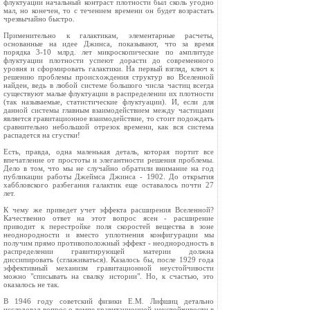
флуктуации начальный контраст плотности был сколь угодно
мал, но конечен, то с течением времени он будет возрастать
чрезвычайно быстро.
Применительно к галактикам, элементарные расчеты,
основанные на идее Джинса, показывают, что за время
порядка 3-10 млрд. лет микроскопические по амплитуде
флуктуации плотности успеют дорасти до современного
уровня и сформировать галактики. На первый взгляд, ключ к
решению проблемы происхождения структур во Вселенной
найден, ведь в любой системе большого числа частиц всегда
существуют малые флуктуации в распределении их плотности
(так называемые, статистические флуктуации). И, если для
данной системы главным взаимодействием между частицами
является гравитационное взаимодействие, то стоит подождать
сравнительно небольшой отрезок времени, как вся система
распадется на сгустки!
Есть, правда, одна маленькая деталь, которая портит все
впечатление от простоты и элегантности решения проблемы.
Дело в том, что мы не случайно обратили внимание на год
публикации работы Джеймса Джинса - 1902. До открытия
хаббловского разбегания галактик еще оставалось почти 27
лет.
К чему же приведет учет эффекта расширения Вселенной?
Качественно ответ на этот вопрос ясен - расширение
приводит к перестройке поля скоростей вещества в зоне
неоднородности и вместо уплотнения конфигурации мы
получим прямо противоположный эффект - неоднородность в
распределении гравитирующей материи должна
диссипировать (сглаживаться). Казалось бы, после 1929 года
эффективный механизм гравитационной неустойчивости
можно "списывать на свалку истории". Но, к счастью, это
оказалось не так.
В 1946 году советский физики Е.М. Лифшиц детально
исследовал вопрос о темпе гравитационной неустойчивости в