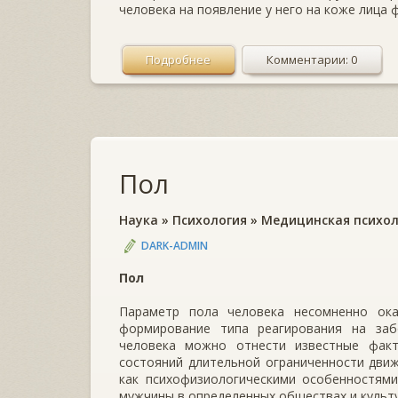
человека на появление у него на коже лица 
Подробнее
Комментарии: 0
Пол
Наука
»
Психология
»
Медицинская психол
DARK-ADMIN
Пол
Параметр пола человека несомненно ок
формирование типа реагирования на за
человека можно отнести известные фак
состояний длительной ограниченности дви
как психофизиологическими особенностями
мужчины в определенных обществах и культу