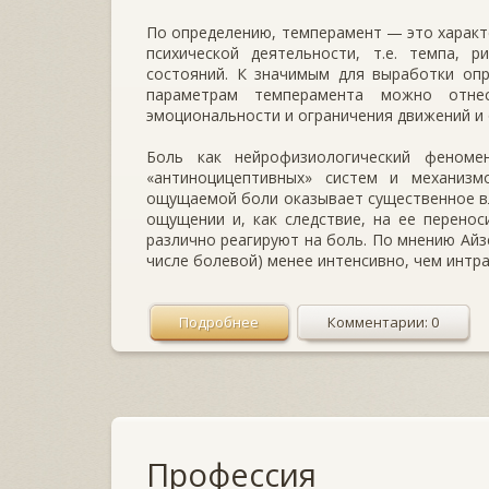
По определению, темперамент — это характ
психической деятельности, т.е. темпа, 
состояний. К значимым для выработки опр
параметрам темперамента можно отнес
эмоциональности и ограничения движений и
Боль как нейрофизиологический феноме
«антиноцицептивных» систем и механизм
ощущаемой боли оказывает существенное вл
ощущении и, как следствие, на ее перенос
различно реагируют на боль. По мнению Айз
числе болевой) менее интенсивно, чем интр
Подробнее
Комментарии: 0
Профессия