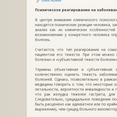
DARK-ADMIN
Психическое реагирование на заболева
В центре внимания клинического психолог
находятся психические реакции человека, з
анализ как их клинических особенностей
возникновению у конкретного человека оп
болезнь.
Считается, что тип реагирования на сома
пациентом его тяжести. При этом можно 
болезни» и «субъективной тяжести болезни»
Термины объективная и субъективная з
количественно оценить тяжесть заболева
болезней. Однако, позволительно в рамках
медицины говорить о том, что некоторые за
летальности, вероятности инвалидности и 
что рак желудка тяжелее гастрита, для
Следовательно, суицидальное поведение по
быть расценено как адекватное или по край
выражении), чем суицид больного вазомото