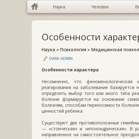
Наука
Человек
В
Особенности характе
Наука
»
Психология
»
Медицинская психол
DARK-ADMIN
Особенности характера
Несомненно, что феноменологическая и
реагирования на заболевание базируется 
определять выбор того или иного типа реа
болезни формируется на основании семей
болезням, способам переносимости болезне
ценностей ребенка.
Существуют две противоположные семейные
— «стоическая» и «ипохондрическая». В р
направленное на самостоятельное преодолен