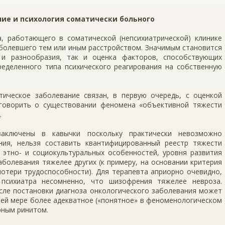
ние и психология соматически больного
а, работающего в соматической (непсихиатрической) клинике
аболевшего тем или иным расстройством. Значимым становится
 и разнообразия, так и оценка факторов, способствующих
ределенного типа психического реагирования на собственную
тическое заболевание связан, в первую очередь, с оценкой
говорить о существовании феномена «объективной тяжести
.
аключены в кавычки поскольку практически невозможно
ния, нельзя составить квантифицированный реестр тяжести
 этно- и социокультуральных особенностей, уровня развития
болевания тяжелее других (к примеру, на основании критерия
потери трудоспособности). Для терапевта априорно очевидно,
 психиатра несомненно, что шизофрения тяжелее невроза.
сле постановки диагноза онкологического заболевания может
ней мере более адекватное («понятное» в феноменологическом
рным ринитом.