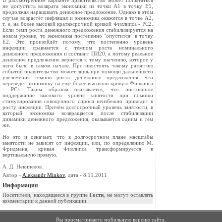
В рассмотренном варианте правительство может попытаться
не допустить возврата экономики из точки A1 в точку E1,
продолжая наращивать денежное предложение. Однако в этом
случае возрастёт инфляция и экономика окажется в точке А2,
т. е. на более высокой краткосрочной кривой Филлипса - РС2.
Если темп роста денежного предложения стабилизируется на
новом уровне, то экономика постепенно "опустится" в точку
Е2. Это произойдёт потому, что постепенно уровень
инфляции сравняется с темпом роста номинального
денежного предложения и составит ПИ20, а потому реальное
денежное предложение вернётся к тому значению, которое у
него было в самом начале. Противостоять такому развитию
событий правительство может лишь при помощи дальнейшего
увеличения темпов роста денежного предложения, что
переведёт экономику на ещё более высокую кривую Филлипса
- РСз. Таким образом оказывается, что постоянное
поддержание высокого уровня занятости при помощи
стимулирования совокупного спроса неизбежно приводит к
росту инфляции. Причём долгосрочный уровень занятости, в
который экономика возвращается после стабилизации
динамики денежного предложения, оказывается одним и тем
же.
Но это и означает, что в долгосрочном плане масштабы
занятости не зависят от инфляции, или, по определению М.
Фридмана, кривая Филлипса трансформируется в
вертикальную прямую.
А. Д. Некипелов.
Автор -
Aleksandr Minkov
, дата - 8.11.2011
Информация
Посетители, находящиеся в группе
Гости
, не могут оставлять
комментарии к данной публикации.
Вы просматриваете мобильную версию сайта.