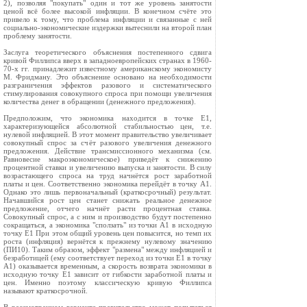
2), позволяя "покупать" один и тот же уровень занятости
ценой всё более высокой инфляции. В конечном счёте это
привело к тому, что проблема инфляции и связанные с ней
социально-экономические издержки вытеснили на второй план
проблему занятости.
Заслуга теоретического объяснения постепенного сдвига
кривой Филлипса вверх в западноевропейских странах в 1960-
70-х гг. принадлежит известному американскому экономисту
М. Фридману. Это объяснение основано на необходимости
разграничения эффектов разового и систематического
стимулирования совокупного спроса при помощи увеличения
количества денег в обращении (денежного предложения).
Предположим, что экономика находится в точке E1,
характеризующейся абсолютной стабильностью цен, т.е.
нулевой инфляцией. В этот момент правительство увеличивает
совокупный спрос за счёт разового увеличения денежного
предложения. Действие трансмиссионного механизма (см.
Равновесие макроэкономическое) приведёт к снижению
процентной ставки и увеличению выпуска и занятости. В силу
возрастающего спроса на труд начнётся рост заработной
платы и цен. Соответственно экономика перейдёт в точку A1.
Однако это лишь первоначальный (краткосрочный) результат.
Начавшийся рост цен станет снижать реальное денежное
предложение, отчего начнёт расти процентная ставка.
Совокупный спрос, а с ним и производство будут постепенно
сокращаться, а экономика "сползать" из точки A1 в исходную
точку Е1 При этом общий уровень цен повысится, но темп их
роста (инфляция) вернётся к прежнему нулевому значению
(ПИ10). Таким образом, эффект "размена" между инфляцией и
безработицей (ему соответствует переход из точки E1 в точку
А1) оказывается временным, а скорость возврата экономики в
исходную точку E1 зависит от гибкости заработной платы и
цен. Именно поэтому классическую кривую Филлипса
называют краткосрочной.