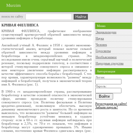
Murzim
поиск по сайту
КРИВАЯ ФИЛЛИПСА
Меню
КРИВАЯ ФИЛЛИПСА, графическое изображение
Энциклопедии
существующей краткосрочной обратной зависимости между
уровнями инфляции и безработицы.
Наука
Человек
Английский учёный А. Филлипс в 1958 г. провёл экономико-
статистический анализ, который показал наличие сильной
Гороскопы
обратной зависимости между уровнями инфляции и
безработицы в западноевропейских странах. Эти
Необъяснимое
исследования имели очень серьёзный научный и политический
резонанс, поскольку подкрепляли гипотезу, в соответствии с
Народные средства
которой стимулирование совокупного спроса и связанное с
ним некоторое увеличение инфляции рассматривалось в
Авторизация
качестве эффективного способа борьбы с безработицей. С тех
пор кривая, характеризующая возможность "размена" между
Логин:
инфляцией и безработицей, получила в экономической теории
имя А. Филлипса (рис. 1).
Пароль:
В 1960-х гг. западноевропейские страны, рассматривавшие
безработицу в качестве основной опасности в экономической
сфере, активно проводили политику стимулирования
совокупного спроса (см. Политика фискальная и Политика
Регистрация на сайте!
кредитно-денежная), позволившую обеспечить высокую
Забыли пароль?
динамику экономического роста и занятости. Но со временем
выяснилось, что возможности "размена" большей инфляции на
меньшую безработицу устойчиво менялись в худшую
сторону: если в 60-х гг. нулевая инфляция наблюдалась при
безработице в 2,5%, то 70-е гг. показали, что инфляция и
безработица могут одновременно превышать 5%. Иными
словами, постепенно кривая Филлипса сдвигалась вверх (рис.