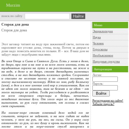
Murzim
поиск по сайту
Сторож для дома
Меню
Сторож для дома
Энциклопедии
Наука
Человек
Этот заговор читают на воду при зажженной свече, потом ею
окропляют все уголки дома, стены, полы. Потом за дверью в
Гороскопы
доме надо повесить веничек из полыни. И – все. В ваш дом не
зайдут люди с недобрыми мыслями.
Необъяснимое
Во имя Отца и Сына и Святого Духа. Есть у меня в доме,
Народные средства
во дворе, при мне и на мне и во всем моем имении, есть за
тридевятью горами на пути и на расстоянии, на земле и
Авторизация
на воде, в доме и во дворе, стоят двенадцать каменных
столбов, а на них двенадцать кожаных гробов. Сохраните
Логин:
и спасите по велению моему и по святой молитве, по
моему высказанному наговору. Идет ко мне, рабу Божьему
Пароль:
(имя), в дом и в мое имение злой вор и умышленник. Как он
не идет от моего живота, так не бежит и не едет – от
моего наговора не уедет. Тогда расходятся и разбегаются
по всем сторонам стрельцы и бойцы, нечистые,
невидимые темные духи. От злого вора из ног движение
Регистрация на сайте!
вынимают, из рук силу отнимают, от головы в глазах
Забыли пароль?
свет скрывают.
На океане‑море стоит огненный дом: водой его не
смывает, ветром не задувает, и на нем сидит не виден
человек, у него ни рук, ни ног, ни силы. Он у вора силу
отнимает: из рук, из ног душу и кровь выжимает. Как на
месте этом и на море‑океане столб закоренел и