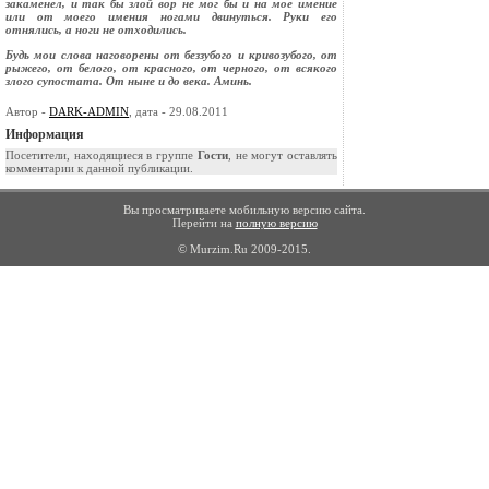
закаменел, и так бы злой вор не мог бы и на мое имение
или от моего имения ногами двинуться. Руки его
отнялись, а ноги не отходились.
Будь мои слова наговорены от беззубого и кривозубого, от
рыжего, от белого, от красного, от черного, от всякого
злого супостата. От ныне и до века. Аминь.
Автор -
DARK-ADMIN
, дата - 29.08.2011
Информация
Посетители, находящиеся в группе
Гости
, не могут оставлять
комментарии к данной публикации.
Вы просматриваете мобильную версию сайта.
Перейти на
полную версию
© Murzim.Ru 2009-2015.