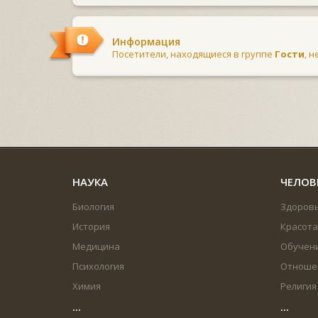
Информация
Посетители, находящиеся в группе
Гости
, 
НАУКА
ЧЕЛОВ
Биология
Здоров
История
Красота
Медицина
Обучен
Психология
Отноше
Химия
Религия
...
...