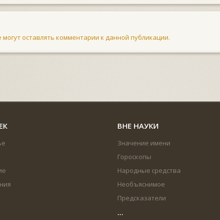
не могут оставлять комментарии к данной публикации.
ЕК
ВНЕ НАУКИ
ье
Значение имени
Гороскопы
ие
Народные средства
ния
Необъяснимое
Предсказатели
...