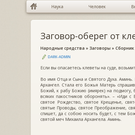
Наука
Человек
В
Заговор-оберег от кл
Народные средства
»
Заговоры
»
Сборник
DARK-ADMIN
Если вы опасаетесь клеветы на суде, возьмит
Во имя Отца и Сына и Святого Духа. Аминь
Архангел. Стала его Божья Матерь спрашива
Божий, к рабу Божию (имярек) на подмогу, б
всяких пакостников оборонять». – «Иди с 
святое Рождество, святое Крещенье, свят
святые Проводы, святое Преображение, свя
спишет, да с собою носить будет, с тем Бо
святой меч Михаила Архангела. Аминь.