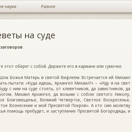
не науки
Разное
еветы на суде
 заговоров
е этот оберег с собой. Держите его в кармане или сумочке.
. Шла Божья Матерь в святой Вифлеем. Встречается ей Михаил
ть-пытати: «Куда идешь, Архангел Михаил?» – «Иду я на свет
уду с ним на суде стоять, от клеветников, да завистников, да
Богом, Михаил Архангел, да возьми с собою святого Николу,
ое Благовещенье, Великий Четверток, Светлое Воскресенье,
тое Вознесение и мой Пресвятой Покров». А кто сию молитву
жья помощь пребудет, и заступление Пресвятой Богородицы, и