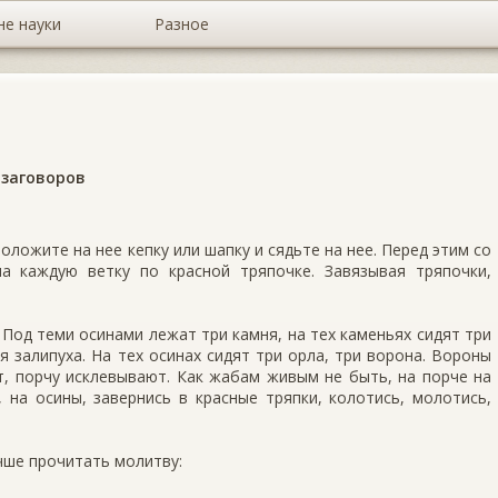
не науки
Разное
 заговоров
положите на нее кепку или шапку и сядьте на нее. Перед этим со
а каждую ветку по красной тряпочке. Завязывая тряпочки,
. Под теми осинами лежат три камня, на тех каменьях сидят три
ья залипуха. На тех осинах сидят три орла, три ворона. Вороны
, порчу исклевывают. Как жабам живым не быть, на порче на
 на осины, завернись в красные тряпки, колотись, молотись,
чше прочитать молитву: