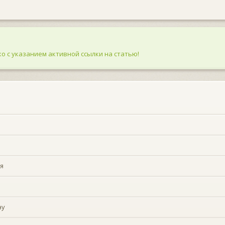
о с указанием активной ссылки на статью!
я
ну