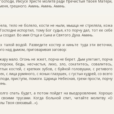
 Господи, Иисусе Христе молитв ради Пречистыя Твоея Матери,
 меня, грешного. Аминь. Аминь. Аминь.
бела, тело не болело, кости не ныли, мышца не стреляла, кожа
 Господне испортил, тому Бог судья, кто порчу дал, тот ее себе
Ты создал. Во имя Отца и Сына и Святого Духа. Аминь.
х талой водой. Разведите костер и киньте туда эти веточки,
го над дымом, приговаривая заговор:
жару мало. Огонь не жжет, порча не берет. Дым улетает, порча
 пороки, беды, несчастья, лихо, зло, сокатитесь, совалитесь,
лтых костей, с крепких зубов, с буйной головушки, с ретивого
к, с лица румяного, с ясных глазушек, с густых кудрей, со всего
споди, приступи, помоги. Царица Небесная, грехи прости, порчу
инь.
долго спать будет, а потом пойдет на выздоровление. Хорошо
 своими трусами. Когда больной спит, читайте молитву «О
лы Твоя связавый…»).