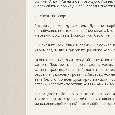
Во имя Отца и Сына и Святого Духа. Аминь.
и всех святых, помилуй нас. Господи, прости
А теперь заговор:
Господь дал мне душу и тело. Душа не скор
не набухала, не гноилась, не червилась. Кто
и возьми. Восстави, Господи, как было, как 
3. Наколите осиновых щепочек, намочите и
чтобы задымило. Подержите рубашку больно
Огонь осиновый, дым трясучий. Огня много, 
уходит. Пристреки, призоры, узоры, уроки,
улетите, растворитесь, с белого тела, с же
сердечка, с красных кровей, с быстрых ножене
тела белого, со всей души христианской. Го
отгони, крепость восстави. Аминь. Аминь. Ам
Затем умойте больного, и после этого он 
также в таких случаях обтереть спящего
умножении любви…» («Союзом любве апосто