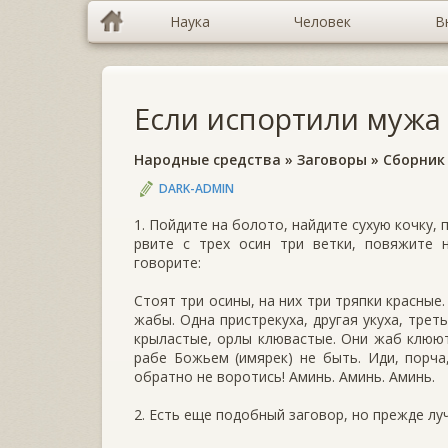
Наука
Человек
В
Если испортили мужа
Народные средства
»
Заговоры
»
Сборник
DARK-ADMIN
1. Пойдите на болото, найдите сухую кочку, 
рвите с трех осин три ветки, повяжите н
говорите:
Стоят три осины, на них три тряпки красные
жабы. Одна пристрекуха, другая укуха, трет
крыластые, орлы клювастые. Они жаб клюют
рабе Божьем (имярек) не быть. Иди, порча,
обратно не воротись! Аминь. Аминь. Аминь.
2. Есть еще подобный заговор, но прежде лу