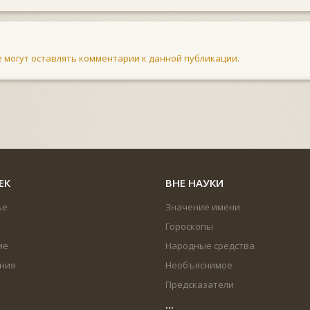
не могут оставлять комментарии к данной публикации.
ЕК
ВНЕ НАУКИ
ье
Значение имени
Гороскопы
ие
Народные средства
ния
Необъяснимое
Предсказатели
...