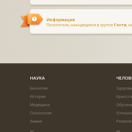
Информация
Посетители, находящиеся в группе
Гости
, 
НАУКА
ЧЕЛОВ
Биология
Здоров
История
Красота
Медицина
Обучен
Психология
Отноше
Химия
Религия
...
...