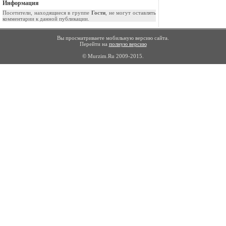
Информация
Посетители, находящиеся в группе
Гости
, не могут оставлять
комментарии к данной публикации.
Вы просматриваете мобильную версию сайта.
Перейти на
полную версию
© Murzim.Ru 2009-2015.