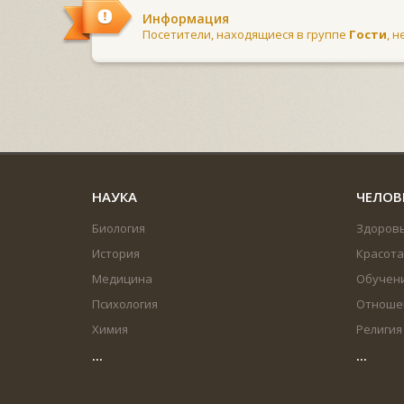
Информация
Посетители, находящиеся в группе
Гости
, 
НАУКА
ЧЕЛОВ
Биология
Здоров
История
Красота
Медицина
Обучен
Психология
Отноше
Химия
Религия
...
...