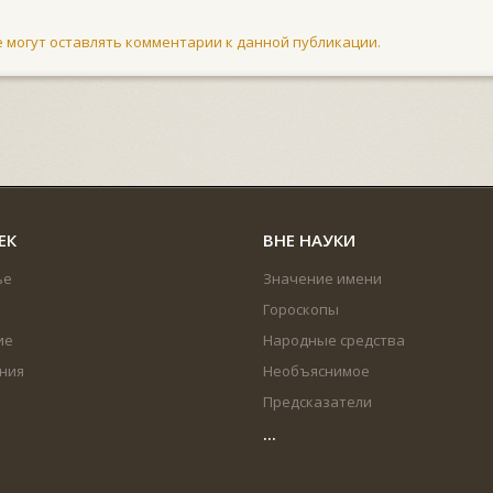
не могут оставлять комментарии к данной публикации.
ЕК
ВНЕ НАУКИ
ье
Значение имени
Гороскопы
ие
Народные средства
ния
Необъяснимое
Предсказатели
...